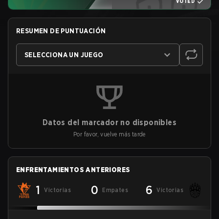
VOTED
RESUMEN DE PUNTUACIÓN
SELECCIONA UN JUEGO
Datos del marcador no disponibles
Por favor, vuelve más tarde
ENFRENTAMIENTOS ANTERIORES
1
0
6
Victorias
Empates
Victorias