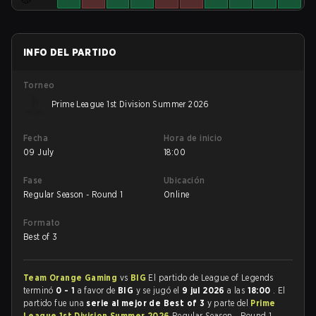
INFO DEL PARTIDO
Torneo
Prime League 1st Division Summer 2026
Fecha
Hora de inicio
09 July
18:00
Fase
Ubicación
Regular Season - Round 1
Online
Formato
Best of 3
Team Orange Gaming
vs
BIG
El partido de League of Legends
terminó
0 - 1
a favor de
BIG
y se jugó el
9 jul 2026
a las
18:00
. El
partido fue una
serie al mejor de Best of 3
y parte del
Prime
League 1st Division Summer 2026
Regular Season - Round 1.