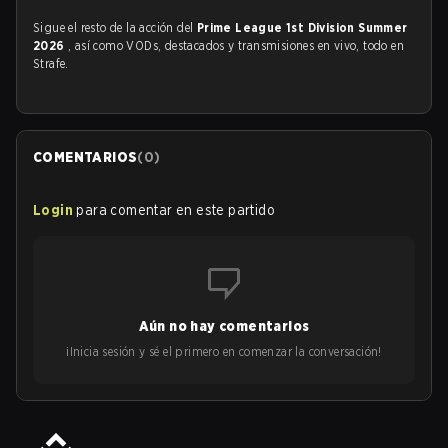
Sigue el resto de la acción del
Prime League 1st Division Summer
2026
, así como VODs, destacados y transmisiones en vivo, todo en
Strafe.
COMENTARIOS
(
0
)
Login
para comentar en este partido
Aún no hay comentarios
¡Inicia sesión y sé el primero en comenzar la conversación!