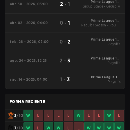
Prime League 1st
2
-
1
abr. 30 - 2026, 03:00
Group Stage - Group A
Division - Prime
League 1st Division
Spring 2026
Prime League 1st
0
-
1
abr. 02 - 2026, 04:00
Regular Season - Round
Division - Prime
League 1st Division
1
Spring 2026
Prime League 1st
0
-
2
feb. 26 - 2026, 07:00
Division Winter 2026
Playoffs
Playoffs
Prime League 1st
2
-
3
ago. 24 - 2025, 12:25
Division Season Finals
Playoffs
2025 Playoffs
Prime League 1st
1
-
3
ago. 14 - 2025, 04:00
Division Season Finals
Playoffs
2025 Playoffs
FORMA RECIENTE
3
/10
W
L
L
L
L
W
L
L
W
L
7
/10
W
L
W
W
L
L
W
W
W
W