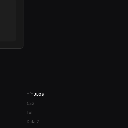
TÍTULOS
CS2
LoL
Dota 2