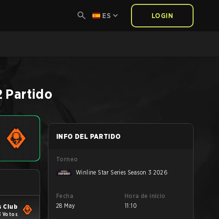
ES
LOGIN
2
Partido
INFO DEL PARTIDO
Torneo
Winline Star Series Season 3 2026
Fecha
Hora de inicio
28 May
11:10
 Club
3 Votos