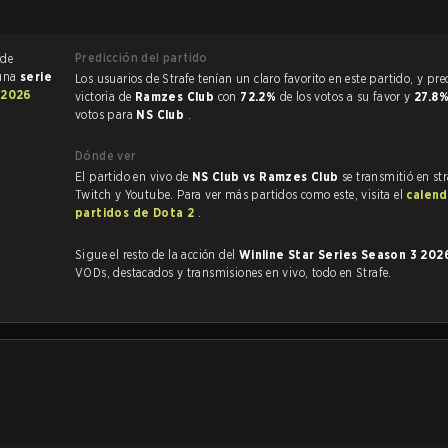
Predicción del partido
 de
 una
serie
Los usuarios de Strafe tenían un claro favorito en este partido, y predijeron la
 2026
victoria de
Ramzes Club
con
72.2%
de los votos a su favor y
27.8
votos para
NS Club
.
Dónde ver
El partido en vivo de
NS Club vs Ramzes Club
se transmitió en st
Twitch y Youtube. Para ver más partidos como este, visita el
calend
partidos de Dota 2
.
Sigue el resto de la acción del
Winline Star Series Season 3 20
VODs, destacados y transmisiones en vivo, todo en Strafe.