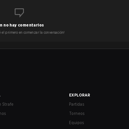
n no hay comentarios
 sé el primero en comenzar la conversación!
A
EXPLORAR
 Strafe
Partidas
nos
Torneos
Equipos