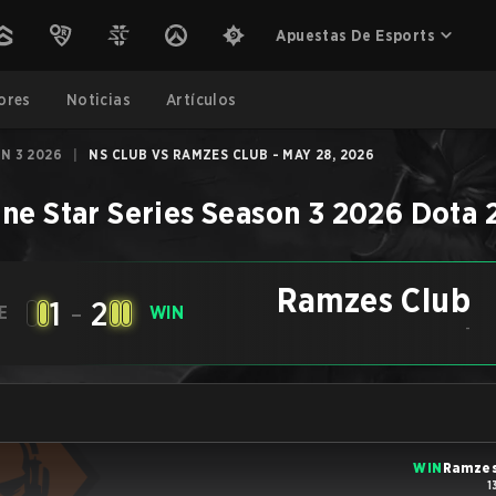
Apuestas De Esports
ores
Noticias
Artículos
N 3 2026
|
NS CLUB VS RAMZES CLUB - MAY 28, 2026
ne Star Series Season 3 2026
Dota 
Ramzes Club
1
-
2
E
WIN
-
WIN
Ramzes
1