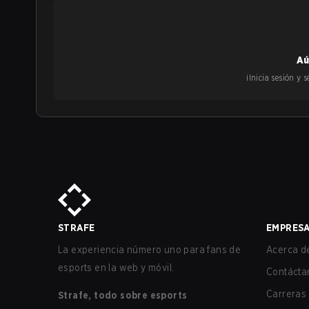
Aú
¡Inicia sesión y
STRAFE
EMPRES
La experiencia número uno para fans de
Acerca de
esports en la web y móvil.
Contácta
Carreras
Strafe, todo sobre esports