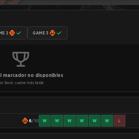
ME 2
GAME 3
l marcador no disponibles
or favor, vuelve más tarde
6
/10
W
W
W
W
W
W
L