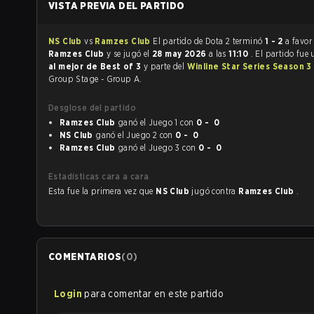
VISTA PREVIA DEL PARTIDO
NS Club
vs
Ramzes Club
El partido de Dota 2 terminó
1 - 2
a favor
Ramzes Club
y se jugó el
28 may 2026
a las
11:10
. El partido fue
al mejor de Best of 3
y parte del
Winline Star Series Season 3
Group Stage - Group A.
Desglose del partido
Ramzes Club
ganó el Juego 1 con
0 - 0
NS Club
ganó el Juego 2 con
0 - 0
Ramzes Club
ganó el Juego 3 con
0 - 0
Estadísticas cara a cara
Esta fue la primera vez que
NS Club
jugó contra
Ramzes Club
.
COMENTARIOS
(
0
)
Login
para comentar en este partido