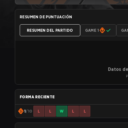
RESUMEN DE PUNTUACIÓN
RESUMEN DEL PARTIDO
GAME 1
GA
Datos de
P
FORMA RECIENTE
1
/10
L
L
W
L
L