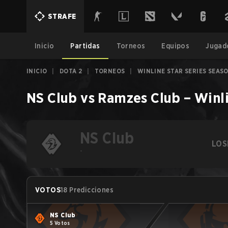
STRAFE
Inicio
Partidas
Torneos
Equipos
Jugad
INICIO
|
DOTA 2
|
TORNEOS
|
WINLINE STAR SERIES SEASO
NS Club
vs
Ramzes Club
–
Winli
NS Club
LOS
-
VOTOS
18 Predicciones
NS Club
5 Votos