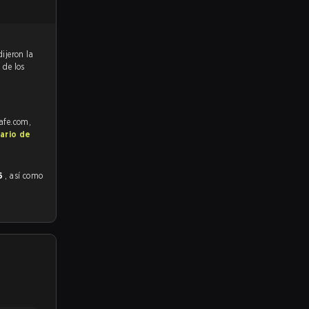
%
de los
rafe.com,
ario de
26
, así como