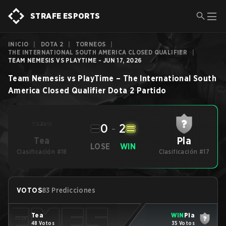
STRAFE ESPORTS
INICIO
|
DOTA 2
|
TORNEOS
|
THE INTERNATIONAL SOUTH AMERICA CLOSED QUALIFIER
|
TEAM NEMESIS VS PLAYTIME - JUN 17, 2026
Team Nemesis
vs
PlayTime
–
The International South
America Closed Qualifier
Dota 2
Partido
0
-
2
Pla
Tea
LOSE
WIN
Clasificación #18
Clasificación #17
VOTOS
83 Predicciones
Tea
WIN
Pla
48 Votos
35 Votos