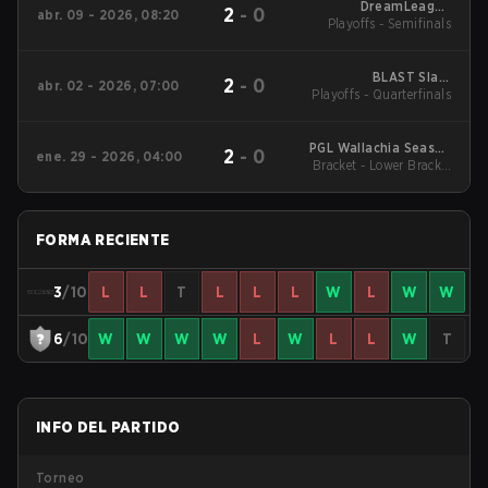
DreamLeague
2
-
0
abr. 09 - 2026, 08:20
Southeast Asia Open
Playoffs - Semifinals
Qualifier 1
BLAST Slam
2
-
0
abr. 02 - 2026, 07:00
Playoffs - Quarterfinals
Southeast Asia
Closed Qualifier
PGL Wallachia Season
2
-
0
ene. 29 - 2026, 04:00
Bracket - Lower Bracket
7 Regional Asia
Final
FORMA RECIENTE
3
/10
L
L
T
L
L
L
W
L
W
W
6
/10
W
W
W
W
L
W
L
L
W
T
INFO DEL PARTIDO
Torneo