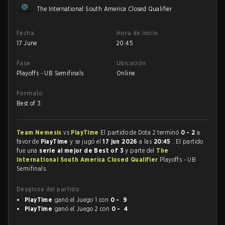
The International South America Closed Qualifier
Fecha
Hora de inicio
17 June
20:45
Fase
Ubicación
Playoffs - UB Semifinals
Online
Formato
Best of 3
Team Nemesis
vs
PlayTime
El partido de Dota 2 terminó
0 - 2
a
favor de
PlayTime
y se jugó el
17 jun 2026
a las
20:45
. El partido
fue una
serie al mejor de Best of 3
y parte del
The
International South America Closed Qualifier
Playoffs - UB
Semifinals.
Desglose del partido
PlayTime
ganó el Juego 1 con
0 - 9
PlayTime
ganó el Juego 2 con
0 - 4