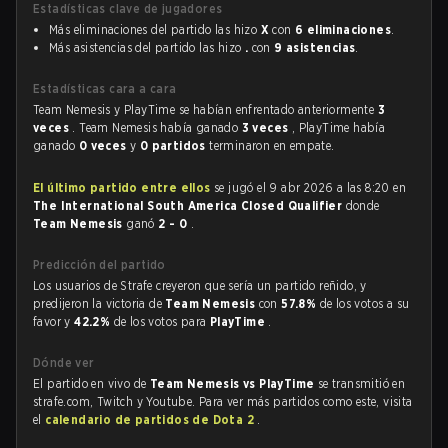
Estadísticas clave de jugadores
Más eliminaciones del partido las hizo
X
con
6 eliminaciones
.
Más asistencias del partido las hizo
.
con
9 asistencias
.
Estadísticas cara a cara
Team Nemesis y PlayTime se habían enfrentado anteriormente
3
veces
. Team Nemesis había ganado
3 veces
, PlayTime había
ganado
0 veces
y
0 partidos
terminaron en empate.
El último partido entre ellos
se jugó el 9 abr 2026 a las 8:20 en
The International South America Closed Qualifier
donde
Team Nemesis
ganó
2 - 0
.
Predicción del partido
Los usuarios de Strafe creyeron que sería un partido reñido, y
predijeron la victoria de
Team Nemesis
con
57.8%
de los votos a su
favor y
42.2%
de los votos para
PlayTime
.
Dónde ver
El partido en vivo de
Team Nemesis vs PlayTime
se transmitió en
strafe.com, Twitch y Youtube. Para ver más partidos como este, visita
el
calendario de partidos de Dota 2
.