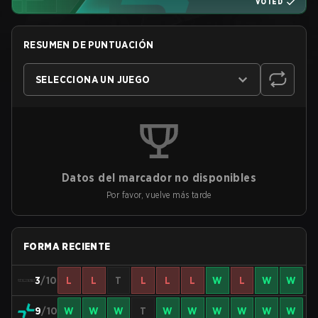
VOTED
RESUMEN DE PUNTUACIÓN
SELECCIONA UN JUEGO
Datos del marcador no disponibles
Por favor, vuelve más tarde
FORMA RECIENTE
3
/10
L
L
T
L
L
L
W
L
W
W
9
/10
W
W
W
T
W
W
W
W
W
W