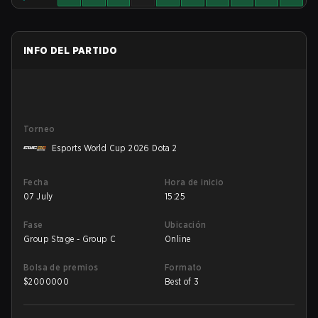
INFO DEL PARTIDO
Torneo
Esports World Cup 2026 Dota 2
Fecha
Hora de inicio
07 July
15:25
Fase
Ubicación
Group Stage - Group C
Online
Bolsa de premios
Formato
$
2000000
Best of 3