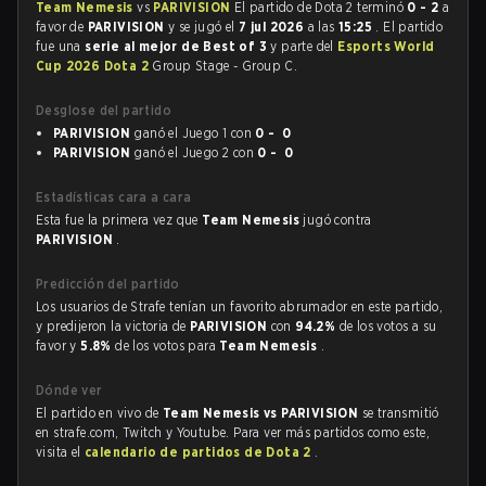
Team Nemesis
vs
PARIVISION
El partido de Dota 2 terminó
0 - 2
a
favor de
PARIVISION
y se jugó el
7 jul 2026
a las
15:25
. El partido
fue una
serie al mejor de Best of 3
y parte del
Esports World
Cup 2026 Dota 2
Group Stage - Group C.
Desglose del partido
PARIVISION
ganó el Juego 1 con
0 - 0
PARIVISION
ganó el Juego 2 con
0 - 0
Estadísticas cara a cara
Esta fue la primera vez que
Team Nemesis
jugó contra
PARIVISION
.
Predicción del partido
Los usuarios de Strafe tenían un favorito abrumador en este partido,
y predijeron la victoria de
PARIVISION
con
94.2%
de los votos a su
favor y
5.8%
de los votos para
Team Nemesis
.
Dónde ver
El partido en vivo de
Team Nemesis vs PARIVISION
se transmitió
en strafe.com, Twitch y Youtube. Para ver más partidos como este,
visita el
calendario de partidos de Dota 2
.