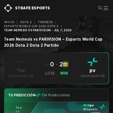
STRAFE ESPORTS
INICIO
|
DOTA 2
|
TORNEOS
|
ESPORTS WORLD CUP 2026 DOTA 2
|
TEAM NEMESIS VS PARIVISION - JUL 7, 2026
Team Nemesis
vs
PARIVISION
–
Esports World Cup
2026 Dota 2
Dota 2
Partido
0
-
2
pv
Tea
LOSE
WIN
Clasificación #18
Clasificación #8
TU PREDICCIÓN
154 Predicciones
WIN
pv
Tea
162 points
6%