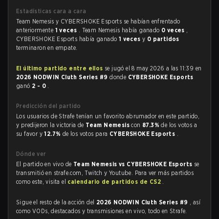
Estadísticas cara a cara
Team Nemesis y CYBERSHOKE Esports se habían enfrentado
anteriormente
1 veces
. Team Nemesis había ganado
0 veces
,
CYBERSHOKE Esports había ganado
1 veces
y
0 partidos
terminaron en empate.
El último partido entre ellos
se jugó el 8 may 2026 a las 11:39 en
2026 NODWIN Cluth Series #9
donde
CYBERSHOKE Esports
ganó
2 - 0
.
Predicción del partido
Los usuarios de Strafe tenían un favorito abrumador en este partido,
y predijeron la victoria de
Team Nemesis
con
87.3%
de los votos a
su favor y
12.7%
de los votos para
CYBERSHOKE Esports
.
Dónde ver
El partido en vivo de
Team Nemesis vs CYBERSHOKE Esports
se
transmitió en strafe.com, Twitch y Youtube. Para ver más partidos
como este, visita el
calendario de partidos de CS2
.
Sigue el resto de la acción del
2026 NODWIN Cluth Series #9
, así
como VODs, destacados y transmisiones en vivo, todo en Strafe.