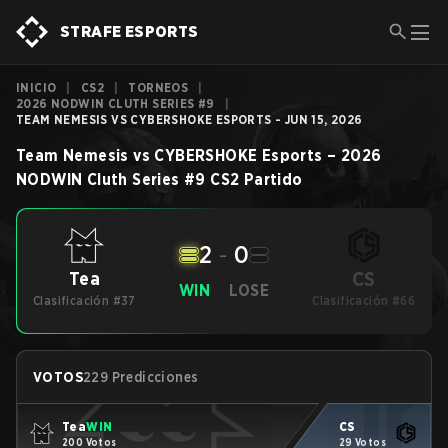
STRAFE ESPORTS
INICIO
|
CS2
|
TORNEOS
|
2026 NODWIN CLUTH SERIES #9
|
TEAM NEMESIS VS CYBERSHOKE ESPORTS - JUN 15, 2026
Team Nemesis
vs
CYBERSHOKE Esports
–
2026
NODWIN Cluth Series #9
CS2
Partido
2
-
0
CS
Tea
WIN
LOSE
Clasificación #37
Clasificación #66
VOTOS
229 Predicciones
Tea
WIN
CS
200 Votos
29 Votos