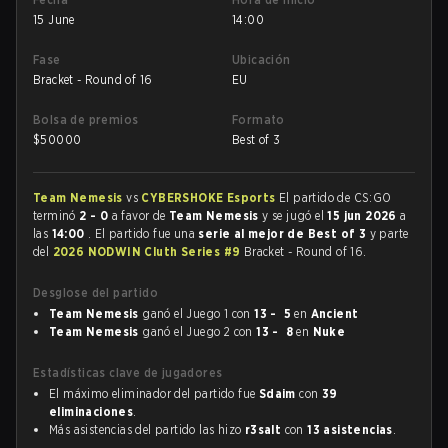
15 June
14:00
Fase
Ubicación
Bracket - Round of 16
EU
Bolsa de premios
Formato
$
50000
Best of 3
Team Nemesis
vs
CYBERSHOKE Esports
El partido de CS:GO
terminó
2 - 0
a favor de
Team Nemesis
y se jugó el
15 jun 2026
a
las
14:00
. El partido fue una
serie al mejor de Best of 3
y parte
del
2026 NODWIN Cluth Series #9
Bracket - Round of 16.
Desglose del partido
Team Nemesis
ganó el Juego 1 con
13 - 5
en
Ancient
Team Nemesis
ganó el Juego 2 con
13 - 8
en
Nuke
Estadísticas clave de jugadores
El máximo eliminador del partido fue
Sdaim
con
39
eliminaciones
.
Más asistencias del partido las hizo
r3salt
con
13 asistencias
.