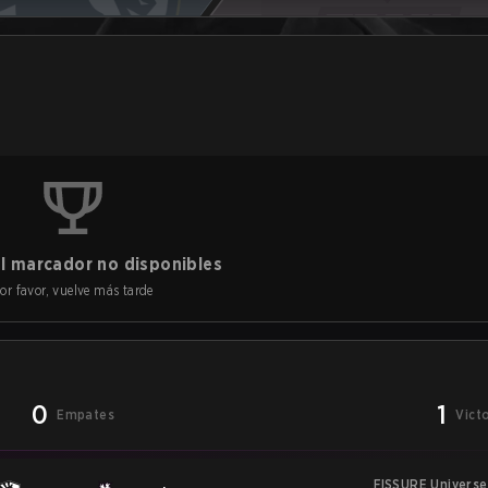
l marcador no disponibles
or favor, vuelve más tarde
0
1
Empates
Vict
FISSURE Universe