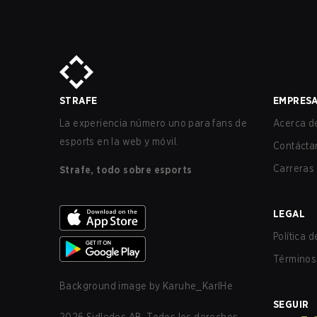
STRAFE
EMPRES
La experiencia número uno para fans de
Acerca de
esports en la web y móvil.
Contácta
Carreras
Strafe, todo sobre esports
LEGAL
Política 
Términos 
Background image by
Karuhe_KarlHe
SEGUIR