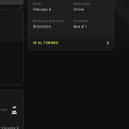
Fase
Ubicación
February A
Online
Bolsa de premios
Formato
$
1000000
Best of 1
IR AL TORNEO
orias
: Episode 8