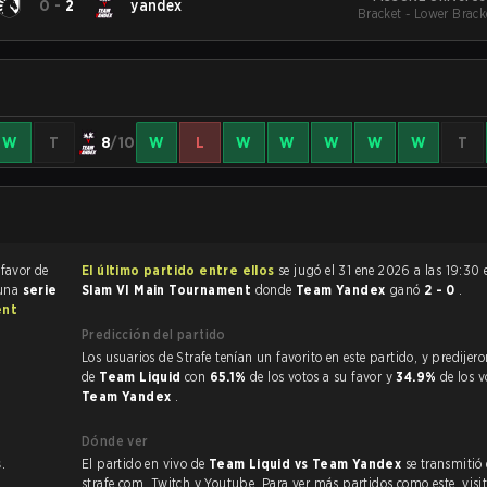
0
-
2
yandex
Bracket - Lower Brack
W
T
8
/10
W
L
W
W
W
W
W
T
 favor de
El último partido entre ellos
se jugó el 31 ene 2026 a las 19:30
 una
serie
Slam VI Main Tournament
donde
Team Yandex
ganó
2 - 0
.
ent
Predicción del partido
Los usuarios de Strafe tenían un favorito en este partido, y predijeron la victoria
de
Team Liquid
con
65.1%
de los votos a su favor y
34.9%
de los 
Team Yandex
.
Dónde ver
s
.
El partido en vivo de
Team Liquid vs Team Yandex
se transmitió
strafe.com, Twitch y Youtube. Para ver más partidos como este, visit