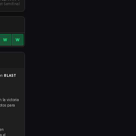
et Semifinal
W
W
 en
BLAST
votos para
 en
a el