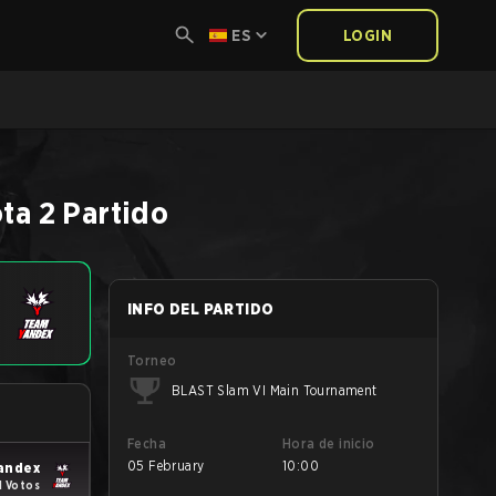
ES
LOGIN
ta 2
Partido
INFO DEL PARTIDO
Torneo
BLAST Slam VI Main Tournament
Fecha
Hora de inicio
05 February
10:00
andex
1 Votos