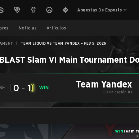
Apuestas De Esports
ores
Noticias
Artículos
NAMENT
|
TEAM LIQUID VS TEAM YANDEX - FEB 5, 2026
BLAST Slam VI Main Tournament
Do
Team Yandex
0
-
1
SE
WIN
Clasificación #1
WIN
Team Y
5