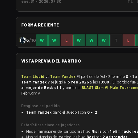
ene. 31 - 2026, 07:30
TL
FORMA RECIENTE
6
/10
W
W
L
W
W
W
T
L
VISTA PREVIA DEL PARTIDO
Team Liquid
vs
Team Yandex
El partido de Dota 2 terminó
0 - 1
a
Team Yandex
y se jugó el
5 feb 2026
a las
10:00
. El partido fue
al mejor de Best of 1
y parte del
BLAST Slam VI Main Tournam
February A.
Desglose del partido
Team Yandex
ganó el Juego 1 con
0 - 2
Estadísticas clave de jugadores
Más eliminaciones del partido las hizo
Nisha
con
1 eliminacione
Más asistencias del partido las hizo
Boxi
con
2 asistencias
.