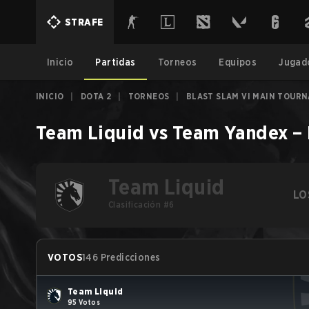
STRAFE
Inicio
Partidas
Torneos
Equipos
Jugad
INICIO
|
DOTA 2
|
TORNEOS
|
BLAST SLAM VI MAIN TOUR
Team Liquid
vs
Team Yandex
–
Team Liquid
LO
Clasificación #6
VOTOS
146 Predicciones
Team Liquid
95 Votos