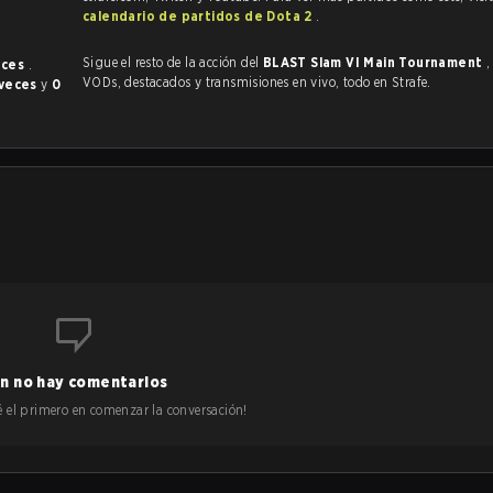
calendario de partidos de Dota 2
.
Sigue el resto de la acción del
BLAST Slam VI Main Tournament
,
eces
.
VODs, destacados y transmisiones en vivo, todo en Strafe.
 veces
y
0
n no hay comentarios
 sé el primero en comenzar la conversación!