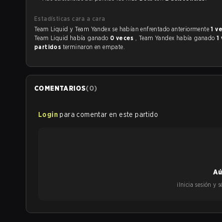
Estadísticas cara a cara
Team Liquid y Team Yandex se habían enfrentado anteriormente
1 v
Team Liquid había ganado
0 veces
, Team Yandex había ganado
1
partidos
terminaron en empate.
COMENTARIOS
(
0
)
Login
para comentar en este partido
Aú
¡Inicia sesión y