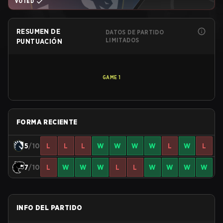
VOTED
RESUMEN DE
DATOS DE PARTIDO
LIMITADOS
PUNTUACIÓN
GAME
1
FORMA RECIENTE
5
/10
L
L
L
W
W
W
W
L
W
L
7
/10
L
W
W
W
L
L
W
W
W
W
INFO DEL PARTIDO