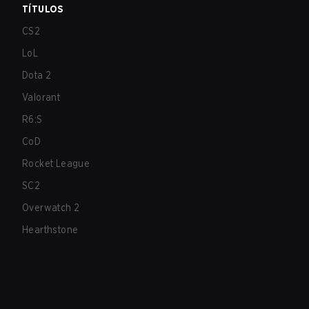
TÍTULOS
CS2
LoL
Dota 2
Valorant
R6:S
CoD
Rocket League
SC2
Overwatch 2
Hearthstone