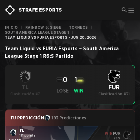
STRAFE ESPORTS
INICIO
|
RAINBOW 6: SIEGE
|
TORNEOS
|
SOUTH AMERICA LEAGUE STAGE 1
|
TEAM LIQUID VS FURIA ESPORTS - JUN 20, 2026
Team Liquid
vs
FURIA Esports
–
South America
League Stage 1
R6:S
Partido
0
-
1
FUR
TL
LOSE
WIN
Clasificación #7
Clasificación #31
TU PREDICCIÓN
193 Predicciones
TL
WIN
FUR
111 points
28%