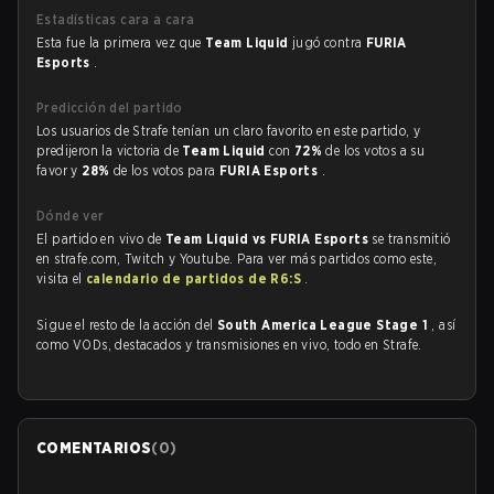
Estadísticas cara a cara
Esta fue la primera vez que
Team Liquid
jugó contra
FURIA
Esports
.
Predicción del partido
Los usuarios de Strafe tenían un claro favorito en este partido, y
predijeron la victoria de
Team Liquid
con
72%
de los votos a su
favor y
28%
de los votos para
FURIA Esports
.
Dónde ver
El partido en vivo de
Team Liquid vs FURIA Esports
se transmitió
en strafe.com, Twitch y Youtube. Para ver más partidos como este,
visita el
calendario de partidos de R6:S
.
Sigue el resto de la acción del
South America League Stage 1
, así
como VODs, destacados y transmisiones en vivo, todo en Strafe.
COMENTARIOS
(
0
)