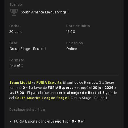
Torneo
South America League Stage 1
Fecha
Hora de inicio
20 June
17:00
Fase
Ubicación
Group Stage - Round 1
Online
Formato
Best of 3
Team Liquid
vs
FURIA Esports
El partido de Rainbow Six Siege
terminó
0 - 1
a favor de
FURIA Esports
y se jugó el
20 jun 2026
a
las
17:00
. El partido fue una
serie al mejor de Best of 3
y parte
del
South America League Stage 1
Group Stage - Round 1.
Desglose del partido
FURIA Esports ganó el
Juego 1
con
0 - 0
en