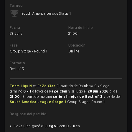
Torneo
South America League Stage 1
Fecha
Hora de inicio
28 June
21:00
Fase
Ubicación
Group Stage - Round 1
Online
Formato
Best of 3
Team Liquid
vs
FaZe Clan
El partido de Rainbow Six Siege
terminó
0 - 1
a favor de
FaZe Clan
y se jugó el
28 jun 2026
a las
21:00
. El partido fue una
serie al mejor de Best of 3
y parte del
South America League Stage 1
Group Stage - Round 1.
Desglose del partido
FaZe Clan ganó el
Juego 1
con
0 - 0
en