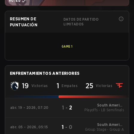
VOTED
RESUMEN DE
DATOS DE PARTIDO
LIMITADOS
PUNTUACIÓN
GAME
1
ENFRENTAMIENTOS ANTERIORES
19
1
25
Victorias
Empates
Victorias
South America
1
-
2
abr. 19 - 2026, 07:20
Playoffs - LB Semifinals
League - South
America League
Kickoff
South America
1
-
0
abr. 05 - 2026, 05:15
Group Stage - Group A
League - South