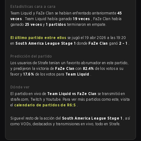
Estadísticas cara a cara
Team Liquid y FaZe Clan se habían enfrentado anteriormente
45
veces
. Team Liquid había ganado
19 veces
, FaZe Clan había
ganado
25 veces
y
1 partidos
terminaron en empate.
El último partido entre ellos
se jugó el 19 abr 2026 a las 19:20
en
South America League Stage 1
donde
FaZe Clan
ganó
2 - 1
.
Predicción del partido
Los usuarios de Strafe tenían un favorito abrumador en este partido,
y predijeron la victoria de
FaZe Clan
con
82.4%
de los votos a su
favor y
17.6%
de los votos para
Team Liquid
.
Dónde ver
El partido en vivo de
Team Liquid vs FaZe Clan
se transmitió en
strafe.com, Twitch y Youtube. Para ver más partidos como este, visita
el
calendario de partidos de R6:S
.
Sigue el resto de la acción del
South America League Stage 1
, así
como VODs, destacados y transmisiones en vivo, todo en Strafe.