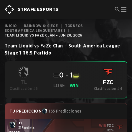
STRAFE ESPORTS
INICIO
|
RAINBOW 6: SIEGE
|
TORNEOS
|
SOUTH AMERICA LEAGUE STAGE 1
|
TEAM LIQUID VS FAZE CLAN - JUN 28, 2026
Team Liquid
vs
FaZe Clan
–
South America League
Stage 1
R6:S
Partido
0
-
1
FZC
TL
LOSE
WIN
Clasificación #6
Clasificación #4
TU PREDICCIÓN
165 Predicciones
TL
WIN
FZC
317 points
82%