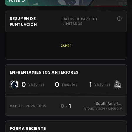
VOTED
RESUMEN DE
DATOS DE PARTIDO
LIMITADOS
PUNTUACIÓN
GAME
1
ENFRENTAMIENTOS ANTERIORES
0
0
1
Victorias
Empates
Victorias
South America
0
-
1
mar. 31 - 2026, 10:15
Group Stage - Group A
League - South
America League
Kickoff
FORMA RECIENTE