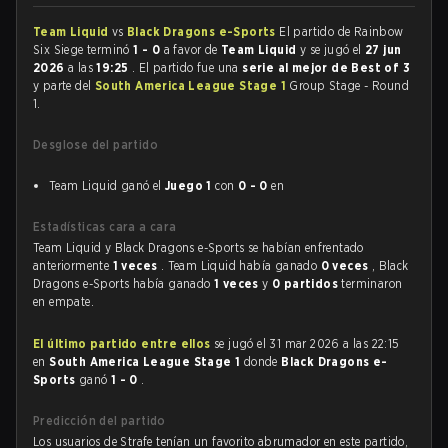
Team Liquid
vs
Black Dragons e-Sports
El partido de Rainbow
Six Siege terminó
1 - 0
a favor de
Team Liquid
y se jugó el
27 jun
2026
a las
19:25
. El partido fue una
serie al mejor de Best of 3
y parte del
South America League Stage 1
Group Stage - Round
1.
Desglose del partido
Team Liquid ganó el
Juego 1
con
0 - 0
en
Estadísticas cara a cara
Team Liquid y Black Dragons e-Sports se habían enfrentado
anteriormente
1 veces
. Team Liquid había ganado
0 veces
, Black
Dragons e-Sports había ganado
1 veces
y
0 partidos
terminaron
en empate.
El último partido entre ellos
se jugó el 31 mar 2026 a las 22:15
en
South America League Stage 1
donde
Black Dragons e-
Sports
ganó
1 - 0
.
Predicción del partido
Los usuarios de Strafe tenían un favorito abrumador en este partido,