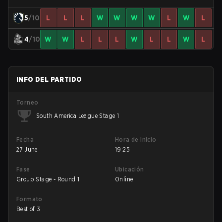
5
/10
L
L
L
W
W
W
W
L
W
L
4
/10
W
W
L
L
L
W
L
L
W
L
INFO DEL PARTIDO
Torneo
South America League Stage 1
Fecha
Hora de inicio
27 June
19:25
Fase
Ubicación
Group Stage - Round 1
Online
Formato
Best of 3