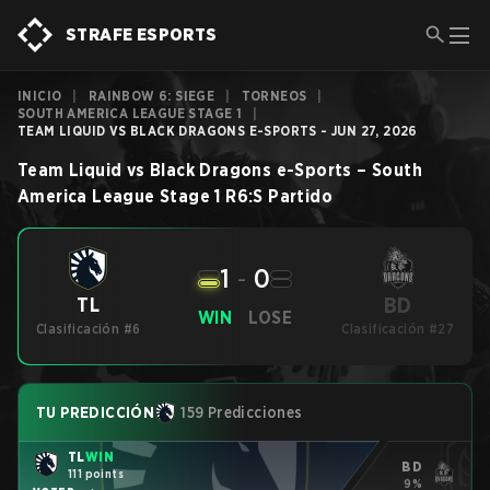
STRAFE ESPORTS
INICIO
|
RAINBOW 6: SIEGE
|
TORNEOS
|
SOUTH AMERICA LEAGUE STAGE 1
|
TEAM LIQUID VS BLACK DRAGONS E-SPORTS - JUN 27, 2026
Team Liquid
vs
Black Dragons e-Sports
–
South
America League Stage 1
R6:S
Partido
1
-
0
BD
TL
WIN
LOSE
Clasificación #6
Clasificación #27
TU PREDICCIÓN
159 Predicciones
TL
WIN
BD
111 points
9%