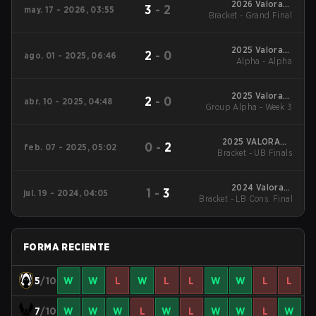
2026 Valorant
3
-
2
may. 17 - 2026, 03:55
Bracket - Grand Final
Champions Tour:
EMEA Stage 1
2025 Valorant
2
-
0
ago. 01 - 2025, 06:46
Champions Tour:
Alpha - Alpha
EMEA Stage 2
2025 Valorant
2
-
0
abr. 10 - 2025, 04:48
Group Alpha - Week 3
Champions Tour:
EMEA Stage 1
2025 VALORANT
0
-
2
feb. 07 - 2025, 05:02
Bracket - UB Finals
Champions Tour:
EMEA KICK-OFF
2024 Valorant
1
-
3
jul. 19 - 2024, 04:05
Champions Tour EMEA
Bracket - LB Cons. Final
Stage 2
FORMA RECIENTE
5
/10
W
W
L
W
L
L
W
W
L
L
7
/10
W
W
W
L
W
L
W
W
L
W