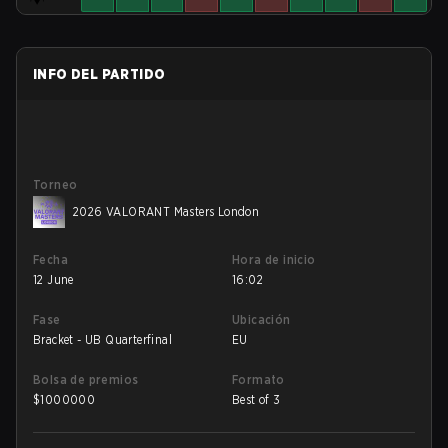
INFO DEL PARTIDO
Torneo
2026 VALORANT Masters London
Fecha
Hora de inicio
12 June
16:02
Fase
Ubicación
Bracket - UB Quarterfinal
EU
Bolsa de premios
Formato
$
1000000
Best of 3