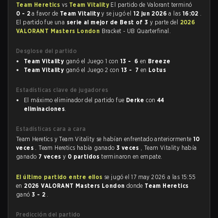
Team Heretics
vs
Team Vitality
El partido de Valorant terminó
0 - 2
a favor de
Team Vitality
y se jugó el
12 jun 2026
a las
16:02
.
El partido fue una
serie al mejor de Best of 3
y parte del
2026
VALORANT Masters London
Bracket - UB Quarterfinal.
Desglose del partido
Team Vitality
ganó el Juego 1 con
13 - 6
en
Breeze
Team Vitality
ganó el Juego 2 con
13 - 7
en
Lotus
Estadísticas clave de jugadores
El máximo eliminador del partido fue
Derke
con
44
eliminaciones
.
Estadísticas cara a cara
Team Heretics y Team Vitality se habían enfrentado anteriormente
10
veces
. Team Heretics había ganado
3 veces
, Team Vitality había
ganado
7 veces
y
0 partidos
terminaron en empate.
El último partido entre ellos
se jugó el 17 may 2026 a las 15:55
en
2026 VALORANT Masters London
donde
Team Heretics
ganó
3 - 2
.
Predicción del partido