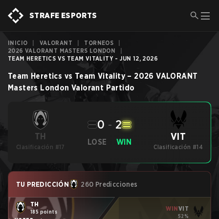
STRAFE ESPORTS
INICIO
|
VALORANT
|
TORNEOS
|
2026 VALORANT MASTERS LONDON
|
TEAM HERETICS VS TEAM VITALITY - JUN 12, 2026
Team Heretics
vs
Team Vitality
–
2026 VALORANT
Masters London
Valorant
Partido
0
-
2
VIT
TH
LOSE
WIN
Clasificación #17
Clasificación #14
TU PREDICCIÓN
260 Predicciones
TH
WIN
VIT
185 points
52%