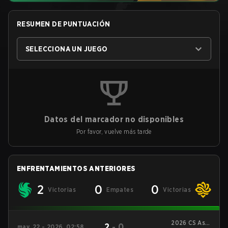
RESUMEN DE PUNTUACIÓN
SELECCIONA UN JUEGO
Datos del marcador no disponibles
Por favor, vuelve más tarde
ENFRENTAMIENTOS ANTERIORES
2
0
0
Victorias
Empates
Victorias
2026 CS Asia
2
-
0
may. 22 - 2026, 02:58