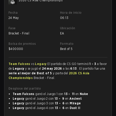
2026 CS Asia Championships
Fecha
Hora de inicio
24 May
06:13
Fase
Ubicación
Bracket - Final
EA
Bolsa de premios
Formato
$
400000
Best of 5
Team Falcons
vs
Legacy
El partido de CS:GO terminó
1 - 3
a favor
de
Legacy
y se jugó el
24 may 2026
a las
6:13
. El partido fue una
serie al mejor de Best of 5
y parte del
2026 CS Asia
Championships
Bracket - Final.
Desglose del partido
Team Falcons
ganó el Juego 1 con
13 - 11
en
Nuke
Legacy
ganó el Juego 2 con
13 - 9
en
Ancient
Legacy
ganó el Juego 3 con
13 - 6
en
Mirage
Legacy
ganó el Juego 4 con
13 - 6
en
Dust II