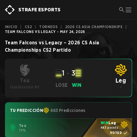
STRAFE ESPORTS
INICIO
|
CS2
|
TORNEOS
|
2026 CS ASIA CHAMPIONSHIPS
|
TEAM FALCONS VS LEGACY - MAY 24, 2026
Team Falcons
vs
Legacy
–
2026 CS Asia
Championships
CS2
Partido
1
-
3
Leg
Tea
LOSE
WIN
Clasificación #3
-
TU PREDICCIÓN
663 Predicciones
WIN
Leg
Tea
443 points
73%
VOTED