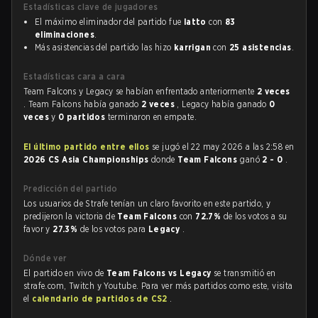
Estadísticas clave de jugadores
El máximo eliminador del partido fue
latto
con
83
eliminaciones
.
Más asistencias del partido las hizo
karrigan
con
25 asistencias
.
Estadísticas cara a cara
Team Falcons y Legacy se habían enfrentado anteriormente
2 veces
. Team Falcons había ganado
2 veces
, Legacy había ganado
0
veces
y
0 partidos
terminaron en empate.
El último partido entre ellos
se jugó el 22 may 2026 a las 2:58 en
2026 CS Asia Championships
donde
Team Falcons
ganó
2 - 0
.
Predicción del partido
Los usuarios de Strafe tenían un claro favorito en este partido, y
predijeron la victoria de
Team Falcons
con
72.7%
de los votos a su
favor y
27.3%
de los votos para
Legacy
.
Dónde ver
El partido en vivo de
Team Falcons vs Legacy
se transmitió en
strafe.com, Twitch y Youtube. Para ver más partidos como este, visita
el
calendario de partidos de CS2
.