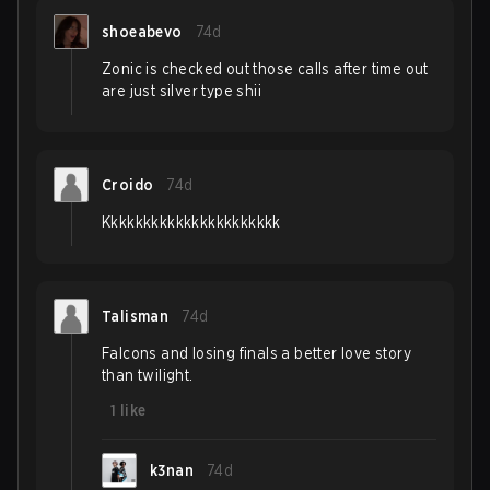
shoeabevo
74d
Zonic is checked out those calls after time out
are just silver type shii
Croido
74d
Kkkkkkkkkkkkkkkkkkkkkk
Talisman
74d
Falcons and losing finals a better love story
than twilight.
1
like
k3nan
74d