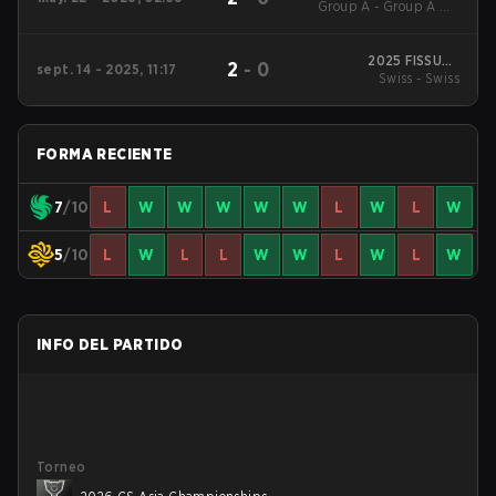
Group A - Group A UB
Championships
Finals
2025 FISSURE
2
-
0
sept. 14 - 2025, 11:17
Playground #2
Swiss - Swiss
FORMA RECIENTE
7
/10
L
W
W
W
W
W
L
W
L
W
5
/10
L
W
L
L
W
W
L
W
L
W
INFO DEL PARTIDO
Torneo