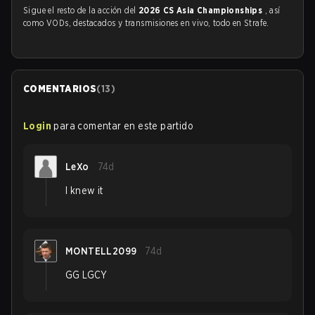
Sigue el resto de la acción del
2026 CS Asia Championships
, así
como VODs, destacados y transmisiones en vivo, todo en Strafe.
COMENTARIOS
(
13
)
Login
para comentar en este partido
LeXo
74d
I knew it
MONTELL2099
74d
GG LGCY