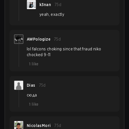
k3nan
75d
yeah, exactly
AWPologize
75d
lol falcons choking since that fraud niko
chocked 9-11
1
like
Dias
75d
сюда
1
like
NicolasMori
75d