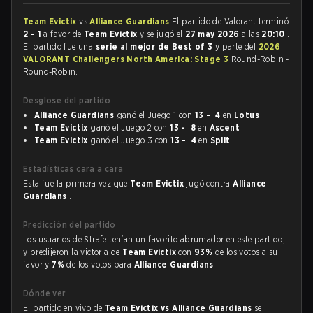
Team Evictix
vs
Alliance Guardians
El partido de Valorant terminó
2 - 1
a favor de
Team Evictix
y se jugó el
27 may 2026
a las
20:10
.
El partido fue una
serie al mejor de Best of 3
y parte del
2026
VALORANT Challengers North America: Stage 3
Round-Robin -
Round-Robin.
Desglose del partido
Alliance Guardians
ganó el Juego 1 con
13 - 4
en
Lotus
Team Evictix
ganó el Juego 2 con
13 - 8
en
Ascent
Team Evictix
ganó el Juego 3 con
13 - 4
en
Split
Estadísticas cara a cara
Esta fue la primera vez que
Team Evictix
jugó contra
Alliance
Guardians
.
Predicción del partido
Los usuarios de Strafe tenían un favorito abrumador en este partido,
y predijeron la victoria de
Team Evictix
con
93%
de los votos a su
favor y
7%
de los votos para
Alliance Guardians
.
Dónde ver
El partido en vivo de
Team Evictix vs Alliance Guardians
se