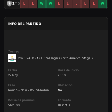
3
/10
L
L
W
W
L
L
L
L
L
W
INFO DEL PARTIDO
Torneo
2026 VALORANT Challengers North America: Stage 3
Fecha
Hora de inicio
27 May
20:10
Fase
Ubicación
Round-Robin - Round-Robin
NA
Bolsa de premios
Formato
$
62500
Best of 3