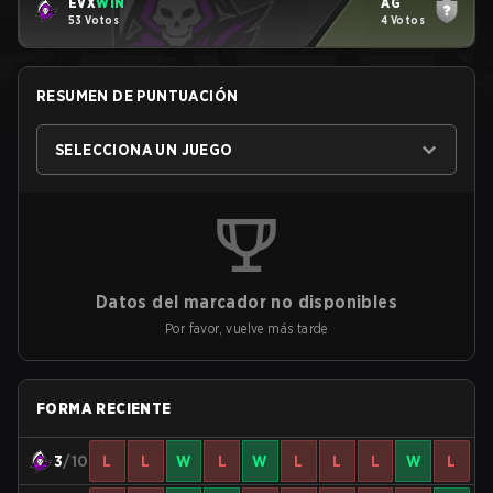
EVX
WIN
AG
53 Votos
4 Votos
RESUMEN DE PUNTUACIÓN
SELECCIONA UN JUEGO
Datos del marcador no disponibles
Por favor, vuelve más tarde
FORMA RECIENTE
3
/10
L
L
W
L
W
L
L
L
W
L