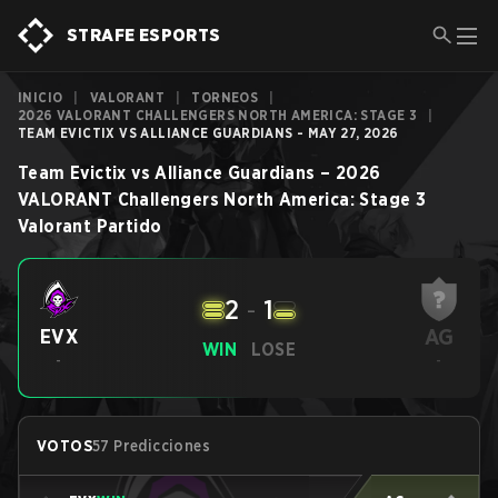
STRAFE ESPORTS
INICIO
|
VALORANT
|
TORNEOS
|
2026 VALORANT CHALLENGERS NORTH AMERICA: STAGE 3
|
TEAM EVICTIX VS ALLIANCE GUARDIANS - MAY 27, 2026
Team Evictix
vs
Alliance Guardians
–
2026
VALORANT Challengers North America: Stage 3
Valorant
Partido
2
-
1
AG
EVX
WIN
LOSE
-
-
VOTOS
57 Predicciones