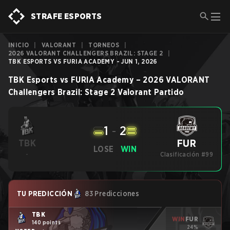
STRAFE ESPORTS
INICIO
|
VALORANT
|
TORNEOS
|
2026 VALORANT CHALLENGERS BRAZIL: STAGE 2
|
TBK ESPORTS VS FURIA ACADEMY - JUN 1, 2026
TBK Esports
vs
FURIA Academy
–
2026 VALORANT
Challengers Brazil: Stage 2
Valorant
Partido
1
-
2
FUR
TBK
LOSE
WIN
-
Clasificación #99
TU PREDICCIÓN
83 Predicciones
TBK
WIN
FUR
140 points
24%