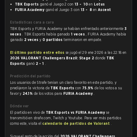
TBK Esports
ganó el Juego 2 con
13 - 10
en
Lotus
FURIA Academy
ganó el Juego 3 con
13 - 8
en
Ascent
Estadísticas cara a cara
TBK Esports y FURIA Academy se habían enfrentado anteriormente
3
veces
. TBK Esports había ganado
1 veces
, FURIA Academy había
ganado
2 veces
y
0 partidos
terminaron en empate.
El último partido entre ellos
se jugó el 29 ene 2026 a las 22:18 en
2026 VALORANT Challengers Brazil: Stage 2
donde
TBK
Esports
ganó
2 - 1
.
Predicción del partido
Los usuarios de Strafe tenían un claro favorito en este partido, y
predijeron la victoria de
TBK Esports
con
75.9%
de los votos a su
favor y
24.1%
de los votos para
FURIA Academy
.
Dónde ver
El partido en vivo de
TBK Esports vs FURIA Academy
se
transmitió en strafe.com, Twitch y Youtube. Para ver más partidos
como este, visita el
calendario de partidos de Valorant
.
Sigue el resto de la acción del
2026 VALORANT Challengers