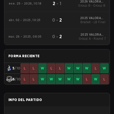
2026 VALORANT
2
-
1
ene. 29 - 2026, 10:18
Challengers Brazil:
Group B - Group B
Stage 1
2025 VALORANT
0
-
2
abr. 02 - 2025, 10:25
Challengers Brazil:
Bracket - LB Final
Stage 1
2025 VALORANT
0
-
2
mar. 26 - 2025, 08:05
Challengers Brazil:
Group A - Round 7
Stage 1
FORMA RECIENTE
5
/10
L
L
W
L
L
W
W
W
L
W
6
/10
L
L
W
W
W
W
W
L
W
L
INFO DEL PARTIDO