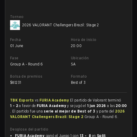
Torneo
2026 VALORANT Challengers Brazil: Stage 2
Fecha
Hora de inicio
01 June
20:00
Fase
Ubicación
Group A - Round 6
SA
Bolsa de premios
Formato
$
81231
Best of 3
TBK Esports
vs
FURIA Academy
El partido de Valorant terminó
1 - 2
a favor de
FURIA Academy
y se jugó el
1 jun 2026
a las
20:00
. El partido fue una
serie al mejor de Best of 3
y parte del
2026
VALORANT Challengers Brazil: Stage 2
Group A - Round 6.
Desglose del partido
FURIA Academy
ganó el Juego 1 con
13 - 8
en
Split