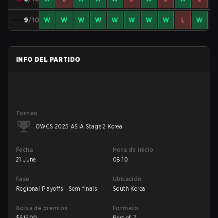
9
/10
W
W
W
W
W
W
W
W
L
W
INFO DEL PARTIDO
Torneo
OWCS 2025 ASIA Stage 2 Korea
Fecha
Hora de inicio
21 June
08:10
Fase
Ubicación
Regional Playoffs - Semifinals
South Korea
Bolsa de premios
Formato
$
51500
Best of 7