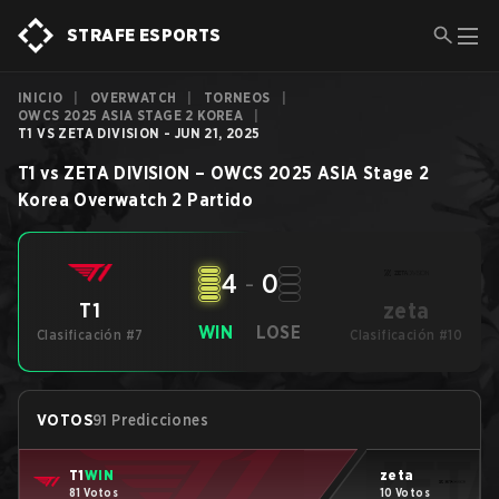
STRAFE ESPORTS
INICIO
|
OVERWATCH
|
TORNEOS
|
OWCS 2025 ASIA STAGE 2 KOREA
|
T1 VS ZETA DIVISION - JUN 21, 2025
T1
vs
ZETA DIVISION
–
OWCS 2025 ASIA Stage 2
Korea
Overwatch 2
Partido
4
-
0
zeta
T1
WIN
LOSE
Clasificación #7
Clasificación #10
VOTOS
91 Predicciones
T1
WIN
zeta
81 Votos
10 Votos