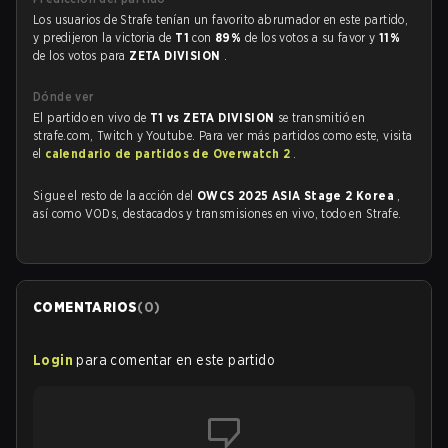
Los usuarios de Strafe tenían un favorito abrumador en este partido,
y predijeron la victoria de
T1
con
89%
de los votos a su favor y
11%
de los votos para
ZETA DIVISION
.
Dónde ver
El partido en vivo de
T1 vs ZETA DIVISION
se transmitió en
strafe.com, Twitch y Youtube. Para ver más partidos como este, visita
el
calendario de partidos de Overwatch 2
.
Sigue el resto de la acción del
OWCS 2025 ASIA Stage 2 Korea
,
así como VODs, destacados y transmisiones en vivo, todo en Strafe.
COMENTARIOS
(
0
)
Login
para comentar en este partido