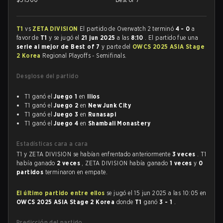
T1
vs
ZETA DIVISION
El partido de Overwatch 2 terminó
4 - 0
a
favor de
T1
y se jugó el
21 jun 2025
a las
8:10
. El partido fue una
serie al mejor de Best of 7
y parte del
OWCS 2025 ASIA Stage
2 Korea
Regional Playoffs - Semifinals.
Desglose del partido
T1 ganó el
Juego 1
en
Ilios
T1 ganó el
Juego 2
en
New Junk City
T1 ganó el
Juego 3
en
Runasapi
T1 ganó el
Juego 4
en
Shambali Monastery
Estadísticas cara a cara
T1 y ZETA DIVISION se habían enfrentado anteriormente
3 veces
. T1
había ganado
2 veces
, ZETA DIVISION había ganado
1 veces
y
0
partidos
terminaron en empate.
El último partido entre ellos
se jugó el 15 jun 2025 a las 10:05 en
OWCS 2025 ASIA Stage 2 Korea
donde
T1
ganó
3 - 1
.
Predicción del partido