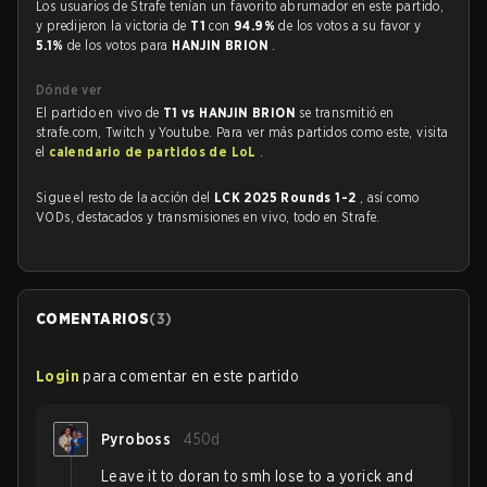
Los usuarios de Strafe tenían un favorito abrumador en este partido,
y predijeron la victoria de
T1
con
94.9%
de los votos a su favor y
5.1%
de los votos para
HANJIN BRION
.
Dónde ver
El partido en vivo de
T1 vs HANJIN BRION
se transmitió en
strafe.com, Twitch y Youtube. Para ver más partidos como este, visita
el
calendario de partidos de LoL
.
Sigue el resto de la acción del
LCK 2025 Rounds 1-2
, así como
VODs, destacados y transmisiones en vivo, todo en Strafe.
COMENTARIOS
(
3
)
Login
para comentar en este partido
Pyroboss
450d
Leave it to doran to smh lose to a yorick and