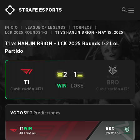
STRAFE ESPORTS
INICIO
|
LEAGUE OF LEGENDS
|
TORNEOS
|
LCK 2025 ROUNDS 1-2
|
T1 VS HANJIN BRION - MAY 15, 2025
T1
vs
HANJIN BRION
–
LCK 2025 Rounds 1-2
LoL
Partido
2
-
1
BRO
T1
WIN
LOSE
Clasificación #131
Clasificación #136
VOTOS
513 Predicciones
T1
WIN
BRO
487 Votos
26 Votos