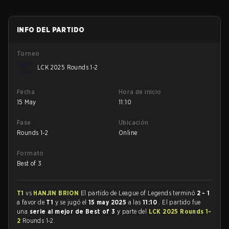
INFO DEL PARTIDO
Torneo
LCK 2025 Rounds 1-2
Fecha
Hora de inicio
15 May
11:10
Fase
Ubicación
Rounds 1-2
Online
Formato
Best of 3
T1
vs
HANJIN BRION
El partido de League of Legends terminó
2 - 1
a favor de
T1
y se jugó el
15 may 2025
a las
11:10
. El partido fue
una
serie al mejor de Best of 3
y parte del
LCK 2025 Rounds 1-
2
Rounds 1-2.