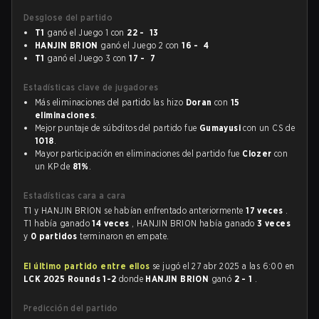
Desglose del partido
T1
ganó el Juego 1 con
22 - 13
HANJIN BRION
ganó el Juego 2 con
16 - 4
T1
ganó el Juego 3 con
17 - 7
Estadísticas clave de jugadores
Más eliminaciones del partido las hizo
Doran
con
15
eliminaciones
.
Mejor puntaje de súbditos del partido fue
Gumayusi
con un CS de
1018
.
Mayor participación en eliminaciones del partido fue
Clozer
con
un KP de
81%
.
Estadísticas cara a cara
T1 y HANJIN BRION se habían enfrentado anteriormente
17 veces
.
T1 había ganado
14 veces
, HANJIN BRION había ganado
3 veces
y
0 partidos
terminaron en empate.
El último partido entre ellos
se jugó el 27 abr 2025 a las 6:00 en
LCK 2025 Rounds 1-2
donde
HANJIN BRION
ganó
2 - 1
.
Predicción del partido