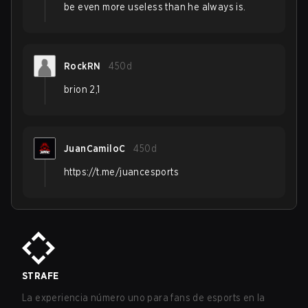
be even more useless than he always is.
RockRN
450d
brion 2,1
JuanCamiloC
450d
https://t.me/juancesports
STRAFE
La experiencia número uno para fans de esports en la