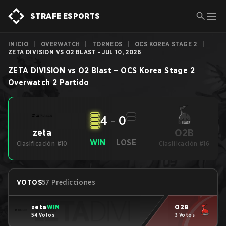
STRAFE ESPORTS
INICIO
|
OVERWATCH
|
TORNEOS
|
OCS KOREA STAGE 2
|
ZETA DIVISION VS O2 BLAST - JUL 10, 2026
ZETA DIVISION
vs
O2 Blast
–
OCS Korea Stage 2
Overwatch 2
Partido
4
-
0
O2B
zeta
WIN
LOSE
Clasificación #10
Clasificación #16
VOTOS
57 Predicciones
zeta
WIN
O2B
54 Votos
3 Votos