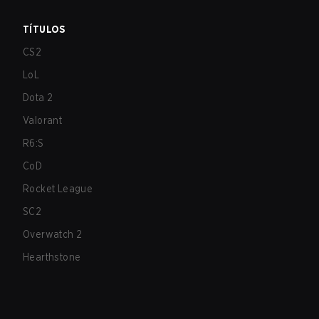
TÍTULOS
CS2
LoL
Dota 2
Valorant
R6:S
CoD
Rocket League
SC2
Overwatch 2
Hearthstone