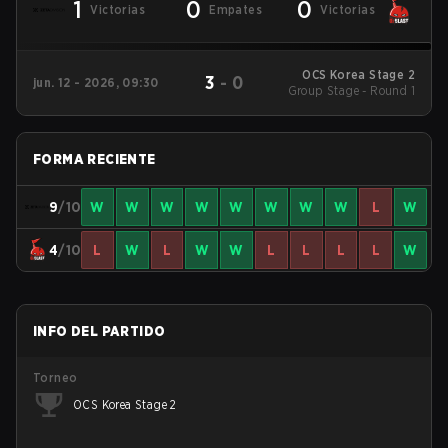
1
0
0
Victorias
Empates
Victorias
OCS Korea Stage 2
3
-
0
jun. 12 - 2026, 09:30
Group Stage - Round 1
FORMA RECIENTE
9
/10
W
W
W
W
W
W
W
W
L
W
4
/10
L
W
L
W
W
L
L
L
L
W
INFO DEL PARTIDO
Torneo
OCS Korea Stage 2