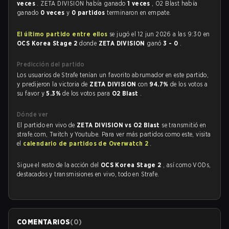
veces
. ZETA DIVISION había ganado
1 veces
, O2 Blast había
ganado
0 veces
y
0 partidos
terminaron en empate.
El último partido entre ellos
se jugó el 12 jun 2026 a las 9:30 en
OCS Korea Stage 2
donde
ZETA DIVISION
ganó
3 - 0
.
Predicción del partido
Los usuarios de Strafe tenían un favorito abrumador en este partido,
y predijeron la victoria de
ZETA DIVISION
con
94.7%
de los votos a
su favor y
5.3%
de los votos para
O2 Blast
.
Dónde ver
El partido en vivo de
ZETA DIVISION vs O2 Blast
se transmitió en
strafe.com, Twitch y Youtube. Para ver más partidos como este, visita
el
calendario de partidos de Overwatch 2
.
Sigue el resto de la acción del
OCS Korea Stage 2
, así como VODs,
destacados y transmisiones en vivo, todo en Strafe.
COMENTARIOS
(
0
)