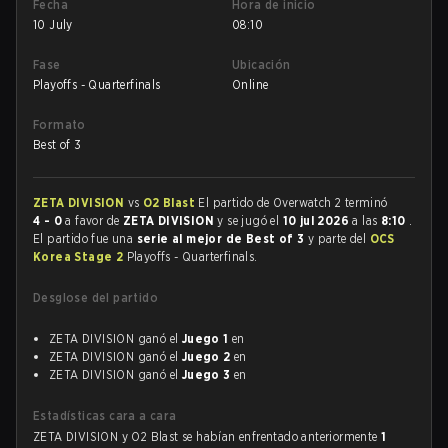
Fecha
Hora de inicio
10 July
08:10
Fase
Ubicación
Playoffs - Quarterfinals
Online
Formato
Best of 3
ZETA DIVISION
vs
O2 Blast
El partido de Overwatch 2 terminó
4 - 0
a favor de
ZETA DIVISION
y se jugó el
10 jul 2026
a las
8:10
.
El partido fue una
serie al mejor de Best of 3
y parte del
OCS
Korea Stage 2
Playoffs - Quarterfinals.
Desglose del partido
ZETA DIVISION ganó el
Juego 1
en
ZETA DIVISION ganó el
Juego 2
en
ZETA DIVISION ganó el
Juego 3
en
Estadísticas cara a cara
ZETA DIVISION y O2 Blast se habían enfrentado anteriormente
1