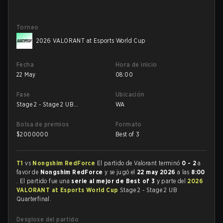
Torneo
2026 VALORANT at Esports World Cup
Fecha
Hora de inicio
22 May
08:00
Fase
Ubicación
Stage 2 - Stage 2 UB
WA
Quarterfinal
Bolsa de premios
Formato
$
2000000
Best of 3
T1
vs
Nongshim RedForce
El partido de Valorant terminó
0 - 2
a
favor de
Nongshim RedForce
y se jugó el
22 may 2026
a las
8:00
. El partido fue una
serie al mejor de Best of 3
y parte del
2026
VALORANT at Esports World Cup
Stage 2 - Stage 2 UB
Quarterfinal.
Desglose del partido