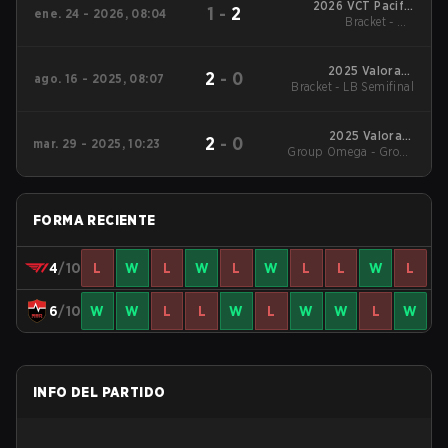
2026 VCT Pacific
1
-
2
ene. 24 - 2026, 08:04
Bracket - UB
Kickoff
Quarterfinal
2025 Valorant
2
-
0
ago. 16 - 2025, 08:07
Bracket - LB Semifinal
Champions Tour:
Pacific Stage 2
2025 Valorant
2
-
0
mar. 29 - 2025, 10:23
Group Omega - Group
Champions Tour:
Pacific Stage 1
Omega
FORMA RECIENTE
4
/10
L
W
L
W
L
W
L
L
W
L
6
/10
W
W
L
L
W
L
W
W
L
W
INFO DEL PARTIDO