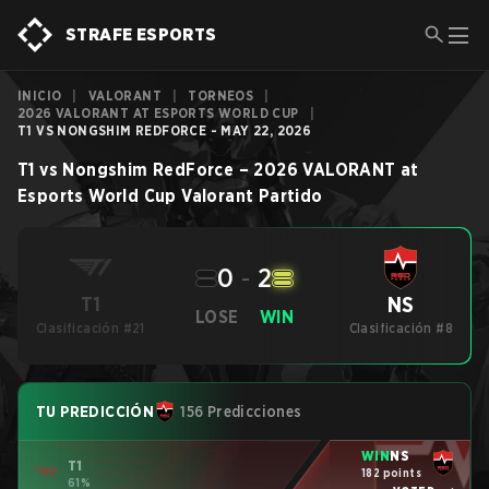
STRAFE ESPORTS
INICIO
|
VALORANT
|
TORNEOS
|
2026 VALORANT AT ESPORTS WORLD CUP
|
T1 VS NONGSHIM REDFORCE - MAY 22, 2026
T1
vs
Nongshim RedForce
–
2026 VALORANT at
Esports World Cup
Valorant
Partido
0
-
2
NS
T1
LOSE
WIN
Clasificación #21
Clasificación #8
TU PREDICCIÓN
156 Predicciones
WIN
NS
T1
182 points
61%