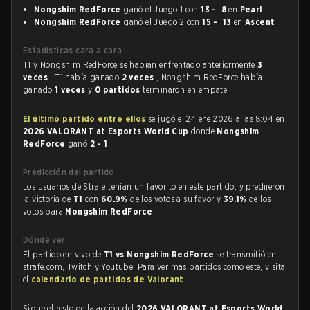
Nongshim RedForce
ganó el Juego 1 con
13 - 8
en
Pearl
Nongshim RedForce
ganó el Juego 2 con
15 - 13
en
Ascent
Estadísticas cara a cara
T1 y Nongshim RedForce se habían enfrentado anteriormente
3
veces
. T1 había ganado
2 veces
, Nongshim RedForce había
ganado
1 veces
y
0 partidos
terminaron en empate.
El último partido entre ellos
se jugó el 24 ene 2026 a las 8:04 en
2026 VALORANT at Esports World Cup
donde
Nongshim
RedForce
ganó
2 - 1
.
Predicción del partido
Los usuarios de Strafe tenían un favorito en este partido, y predijeron
la victoria de
T1
con
60.9%
de los votos a su favor y
39.1%
de los
votos para
Nongshim RedForce
.
Dónde ver
El partido en vivo de
T1 vs Nongshim RedForce
se transmitió en
strafe.com, Twitch y Youtube. Para ver más partidos como este, visita
el
calendario de partidos de Valorant
.
Sigue el resto de la acción del
2026 VALORANT at Esports World