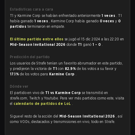
Estadísticas cara a cara
T1 y Karmine Corp se habían enfrentado anteriormente
1 veces
. T1
había ganado
1 veces
, Karmine Corp había ganado
0 veces
y
0
partidos
terminaron en empate.
El último partido entre ellos
se jugó el 15 dic 2024 a las 22:20 en
Mid-Season Invitational 2026
donde
T1
ganó
1 - 0
.
Predicción del partido
Los usuarios de Strafe tenían un favorito abrumador en este partido,
y predijeron la victoria de
T1
con
82.9%
de los votos a su favor y
17.1%
de los votos para
Karmine Corp
.
Dónde ver
El partido en vivo de
T1 vs Karmine Corp
se transmitió en
strafe.com, Twitch y Youtube. Para ver más partidos como este, visita
el
calendario de partidos de LoL
.
Sigue el resto de la acción del
Mid-Season Invitational 2026
, así
como VODs, destacados y transmisiones en vivo, todo en Strafe.