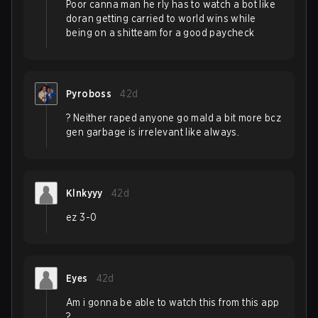
Poor canna man he rly has to watch a bot like
doran getting carried to world wins while
being on a shitteam for a good paycheck
Pyroboss
42d
? Neither raped anyone go mald a bit more bcz
gen garbage is irrelevant like always.
Klnkyyy
42d
ez 3-0
Eyes
42d
Am i gonna be able to watch this from this app
?