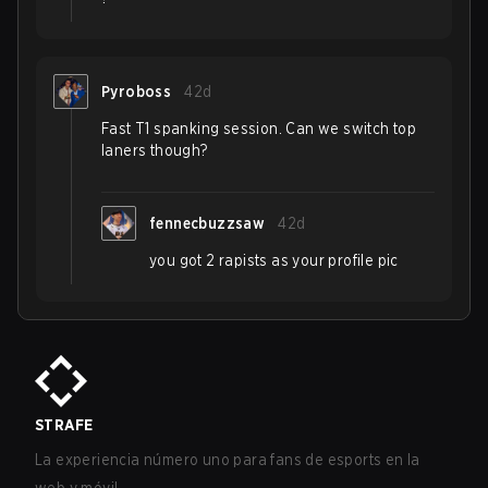
Pyroboss
42d
Fast T1 spanking session. Can we switch top
laners though?
fennecbuzzsaw
42d
you got 2 rapists as your profile pic
STRAFE
La experiencia número uno para fans de esports en la