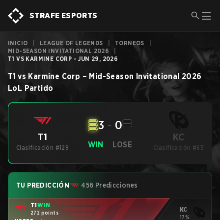
STRAFE ESPORTS
INICIO
|
LEAGUE OF LEGENDS
|
TORNEOS
|
MID-SEASON INVITATIONAL 2026
|
T1 VS KARMINE CORP - JUN 29, 2026
T1
vs
Karmine Corp
–
Mid-Season Invitational 2026
LoL
Partido
3
-
0
KC
T1
WIN
LOSE
Clasificación #129
Clasificación #65
TU PREDICCIÓN
456 Predicciones
T1
WIN
KC
272 points
17%