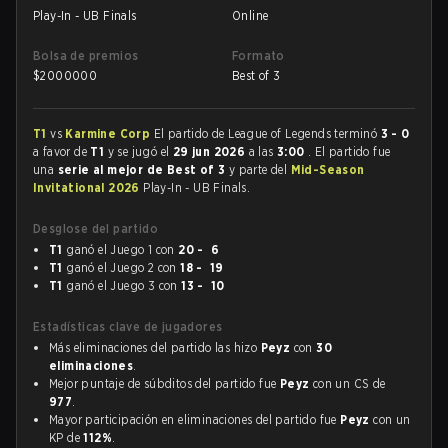
Play-In - UB Finals
Online
Bolsa de premios
Formato
$
2000000
Best of 3
T1
vs
Karmine Corp
El partido de League of Legends terminó
3 - 0
a favor de
T1
y se jugó el
29 jun 2026
a las
3:00
. El partido fue
una
serie al mejor de Best of 3
y parte del
Mid-Season
Invitational 2026
Play-In - UB Finals.
Desglose del partido
T1
ganó el Juego 1 con
20 - 6
T1
ganó el Juego 2 con
18 - 19
T1
ganó el Juego 3 con
13 - 10
Estadísticas clave de jugadores
Más eliminaciones del partido las hizo
Peyz
con
30
eliminaciones
.
Mejor puntaje de súbditos del partido fue
Peyz
con un CS de
977
.
Mayor participación en eliminaciones del partido fue
Peyz
con un
KP de
112%
.