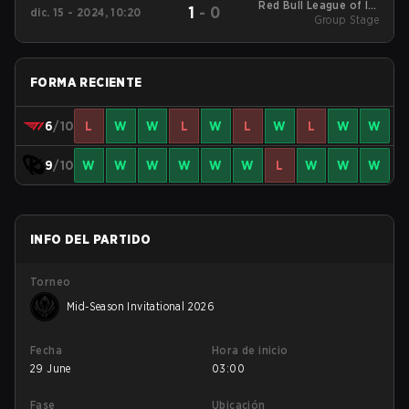
Red Bull League of Its
1
-
0
dic. 15 - 2024, 10:20
Own 2024 Group
Group Stage
Stage
FORMA RECIENTE
6
/10
L
W
W
L
W
L
W
L
W
W
9
/10
W
W
W
W
W
W
L
W
W
W
INFO DEL PARTIDO
Torneo
Mid-Season Invitational 2026
Fecha
Hora de inicio
29 June
03:00
Fase
Ubicación