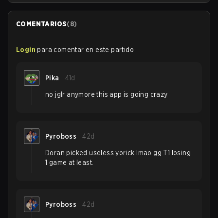
COMENTARIOS
(
8
)
Login
para comentar en este partido
Pika
41d
no jglr anymore this app is going crazy
Pyroboss
42d
Doran picked useless yorick lmao gg T1 losing
1 game at least.
Pyroboss
42d