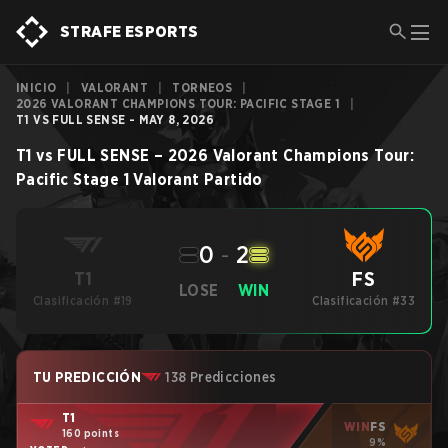
STRAFE ESPORTS
INICIO
|
VALORANT
|
TORNEOS
|
2026 VALORANT CHAMPIONS TOUR: PACIFIC STAGE 1
|
T1 VS FULL SENSE - MAY 8, 2026
T1
vs
FULL SENSE
–
2026 Valorant Champions Tour:
Pacific Stage 1
Valorant
Partido
0
-
2
FS
T1
LOSE
WIN
Clasificación #19
Clasificación #33
TU PREDICCIÓN
138 Predicciones
T1
WIN
FS
160 points
9%