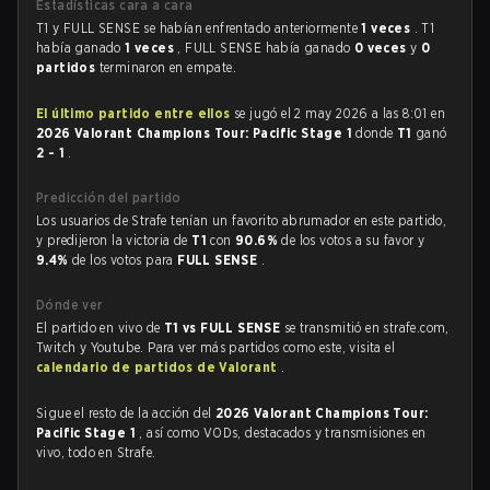
Estadísticas cara a cara
T1 y FULL SENSE se habían enfrentado anteriormente
1 veces
. T1
había ganado
1 veces
, FULL SENSE había ganado
0 veces
y
0
partidos
terminaron en empate.
El último partido entre ellos
se jugó el 2 may 2026 a las 8:01 en
2026 Valorant Champions Tour: Pacific Stage 1
donde
T1
ganó
2 - 1
.
Predicción del partido
Los usuarios de Strafe tenían un favorito abrumador en este partido,
y predijeron la victoria de
T1
con
90.6%
de los votos a su favor y
9.4%
de los votos para
FULL SENSE
.
Dónde ver
El partido en vivo de
T1 vs FULL SENSE
se transmitió en strafe.com,
Twitch y Youtube. Para ver más partidos como este, visita el
calendario de partidos de Valorant
.
Sigue el resto de la acción del
2026 Valorant Champions Tour:
Pacific Stage 1
, así como VODs, destacados y transmisiones en
vivo, todo en Strafe.