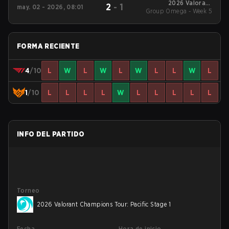
2026 Valorant
2
-
1
may. 02 - 2026, 08:01
Group Omega - Week 5
Champions Tour:
Pacific Stage 1
FORMA RECIENTE
4
/10
L
W
L
W
L
W
L
L
W
L
1
/10
L
L
L
L
W
L
L
L
L
L
INFO DEL PARTIDO
Torneo
2026 Valorant Champions Tour: Pacific Stage 1
Fecha
Hora de inicio