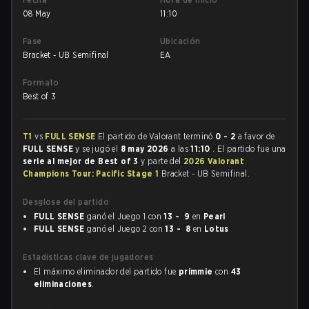
08 May
11:10
Fase
Ubicación
Bracket - UB Semifinal
EA
Formato
Best of 3
T1
vs
FULL SENSE
El partido de Valorant terminó
0 - 2
a favor de
FULL SENSE
y se jugó el
8 may 2026
a las
11:10
. El partido fue una
serie al mejor de Best of 3
y parte del
2026 Valorant
Champions Tour: Pacific Stage 1
Bracket - UB Semifinal.
Desglose del partido
FULL SENSE
ganó el Juego 1 con
13 - 9
en
Pearl
FULL SENSE
ganó el Juego 2 con
13 - 8
en
Lotus
Estadísticas clave de jugadores
El máximo eliminador del partido fue
primmie
con
43
eliminaciones
.