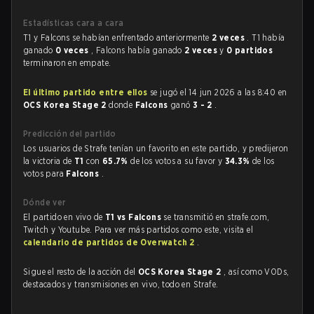
Estadísticas cara a cara
T1 y Falcons se habían enfrentado anteriormente
2 veces
. T1 había
ganado
0 veces
, Falcons había ganado
2 veces
y
0 partidos
terminaron en empate.
El último partido entre ellos
se jugó el 14 jun 2026 a las 8:40 en
OCS Korea Stage 2
donde
Falcons
ganó
3 - 2
.
Predicción del partido
Los usuarios de Strafe tenían un favorito en este partido, y predijeron
la victoria de
T1
con
65.7%
de los votos a su favor y
34.3%
de los
votos para
Falcons
.
Dónde ver
El partido en vivo de
T1 vs Falcons
se transmitió en strafe.com,
Twitch y Youtube. Para ver más partidos como este, visita el
calendario de partidos de Overwatch 2
.
Sigue el resto de la acción del
OCS Korea Stage 2
, así como VODs,
destacados y transmisiones en vivo, todo en Strafe.