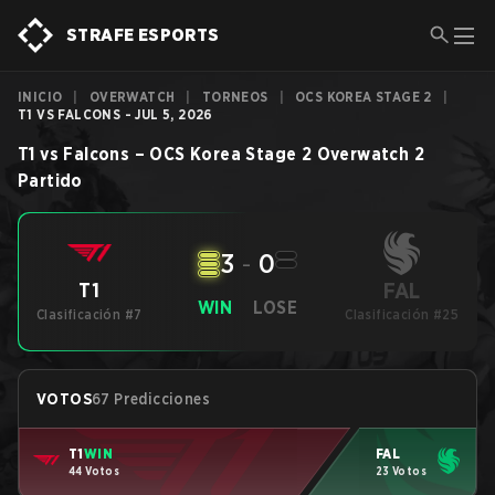
STRAFE ESPORTS
INICIO
|
OVERWATCH
|
TORNEOS
|
OCS KOREA STAGE 2
|
T1 VS FALCONS - JUL 5, 2026
T1
vs
Falcons
–
OCS Korea Stage 2
Overwatch 2
Partido
3
-
0
FAL
T1
WIN
LOSE
Clasificación #7
Clasificación #25
VOTOS
67 Predicciones
T1
WIN
FAL
44 Votos
23 Votos