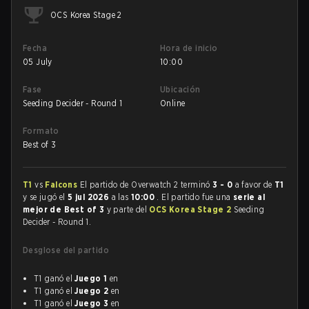
OCS Korea Stage 2
Fecha
Hora de inicio
05 July
10:00
Fase
Ubicación
Seeding Decider - Round 1
Online
Formato
Best of 3
T1
vs
Falcons
El partido de Overwatch 2 terminó
3 - 0
a favor de
T1
y se jugó el
5 jul 2026
a las
10:00
. El partido fue una
serie al
mejor de Best of 3
y parte del
OCS Korea Stage 2
Seeding
Decider - Round 1.
Desglose del partido
T1 ganó el
Juego 1
en
T1 ganó el
Juego 2
en
T1 ganó el
Juego 3
en