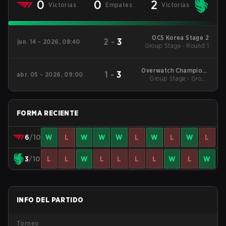
0
0
2
Victorias
Empates
Victorias
OCS Korea Stage 2
2
-
3
jun. 14 - 2026, 08:40
Group Stage - Round 1
Overwatch Champions
1
-
3
abr. 05 - 2026, 09:00
Series - Korea Stage 1
Group Stage - Group
Stage
FORMA RECIENTE
6
/10
W
L
W
W
W
L
W
L
W
L
3
/10
L
L
W
L
L
L
L
W
L
W
INFO DEL PARTIDO
Torneo