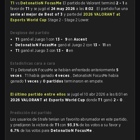
T1
vs
DetonatioN FocusMe
El partido de Valorant terminó
2 - 1
a
favor de
T1
y se jugó el
24 may 2026
a las
8:02
. El partido fue una
serie al mejor de Best of 3
y parte del
2026 VALORANT at
Esports World Cup
Stage 2 - Stage 2 Lower.
Desglose del partido
T1
ganó el Juego 1 con
13 - 9
en
Ascent
DetonatioN FocusMe
ganó el Juego 2 con
13 - 11
en
T1
ganó el Juego 3 con
13 - 8
en
Estadísticas cara a cara
T1 y DetonatioN FocusMe se habían enfrentado anteriormente
5
veces
. T1 había ganado
4 veces
, DetonatioN FocusMe había
ganado
1 veces
y
0 partidos
terminaron en empate.
El último partido entre ellos
se jugó el 10 abr 2026 a las 8:01 en
2026 VALORANT at Esports World Cup
donde
T1
ganó
2 - 0
.
Predicción del partido
Los usuarios de Strafe tenían un favorito abrumador en este partido,
y predijeron la victoria de
T1
con
93.3%
de los votos a su favor y
6.7%
de los votos para
DetonatioN FocusMe
.