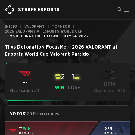
STRAFE ESPORTS
INICIO
|
VALORANT
|
TORNEOS
|
2026 VALORANT AT ESPORTS WORLD CUP
|
T1 VS DETONATION FOCUSME - MAY 24, 2026
T1
vs
DetonatioN FocusMe
–
2026 VALORANT at
Esports World Cup
Valorant
Partido
2
-
1
DFM
T1
WIN
LOSE
Clasificación #16
Clasificación #48
VOTOS
120 Predicciones
T1
WIN
DFM
112 Votos
8 Votos