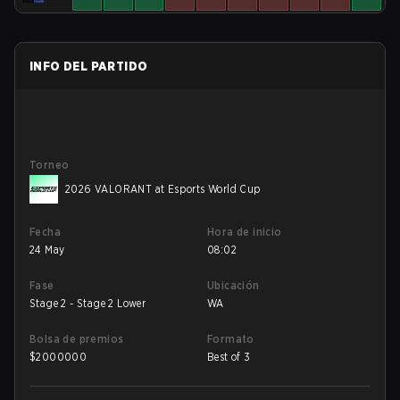
INFO DEL PARTIDO
Torneo
2026 VALORANT at Esports World Cup
Fecha
Hora de inicio
24 May
08:02
Fase
Ubicación
Stage 2 - Stage 2 Lower
WA
Bolsa de premios
Formato
$
2000000
Best of 3