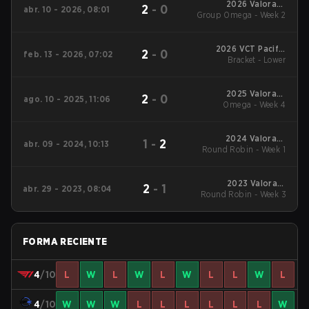
2026 Valorant
2
-
0
abr. 10 - 2026, 08:01
Group Omega - Week 2
Champions Tour:
Pacific Stage 1
2026 VCT Pacific
2
-
0
feb. 13 - 2026, 07:02
Bracket - Lower
Kickoff
2025 Valorant
2
-
0
ago. 10 - 2025, 11:06
Champions Tour:
Omega - Week 4
Pacific Stage 2
2024 Valorant
1
-
2
abr. 09 - 2024, 10:13
Round Robin - Week 1
Champions Tour:
Pacific Stage 1
2023 Valorant
2
-
1
abr. 29 - 2023, 08:04
Round Robin - Week 3
Champions Tour:
Pacific League
FORMA RECIENTE
4
/10
L
W
L
W
L
W
L
L
W
L
4
/10
W
W
W
L
L
L
L
L
L
W