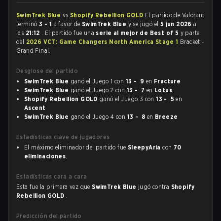
SwimTrek Blue
vs
Shopify Rebellion GOLD
El partido de Valorant
terminó
3 - 1
a favor de
SwimTrek Blue
y se jugó el
5 jun 2026
a
las
21:12
. El partido fue una
serie al mejor de Best of 5
y parte
del
2026 VCT: Game Changers North America Stage 1
Bracket -
Grand Final.
Desglose del partido
SwimTrek Blue
ganó el Juego 1 con
13 - 9
en
Fracture
SwimTrek Blue
ganó el Juego 2 con
13 - 7
en
Lotus
Shopify Rebellion GOLD
ganó el Juego 3 con
13 - 5
en
Ascent
SwimTrek Blue
ganó el Juego 4 con
13 - 8
en
Breeze
Estadísticas clave de jugadores
El máximo eliminador del partido fue
SleepyAria
con
70
eliminaciones
.
Estadísticas cara a cara
Esta fue la primera vez que
SwimTrek Blue
jugó contra
Shopify
Rebellion GOLD
.
Predicción del partido