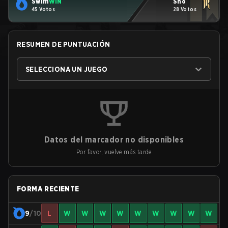
Swim
WIN
Sho
45 Votos
28 Votos
RESUMEN DE PUNTUACIÓN
SELECCIONA UN JUEGO
Datos del marcador no disponibles
Por favor, vuelve más tarde
FORMA RECIENTE
9
/10
L
W
W
W
W
W
W
W
W
W