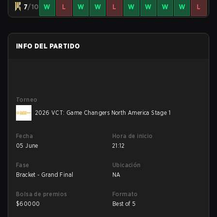
7
/10
W
L
W
W
L
W
W
W
W
L
INFO DEL PARTIDO
Torneo
2026 VCT: Game Changers North America Stage 1
Fecha
Hora de inicio
05 June
21:12
Fase
Ubicación
Bracket - Grand Final
NA
Bolsa de premios
Formato
$
60000
Best of 5