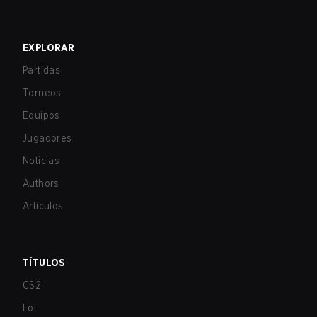
EXPLORAR
Partidas
Torneos
Equipos
Jugadores
Noticias
Authors
Artículos
TÍTULOS
CS2
LoL