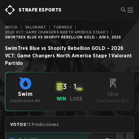
STRAFE ESPORTS
INICIO
|
VALORANT
|
TORNEOS
|
2026 VCT: GAME CHANGERS NORTH AMERICA STAGE 1
|
SWIMTREK BLUE VS SHOPIFY REBELLION GOLD - JUN 5, 2026
SwimTrek Blue
vs
Shopify Rebellion GOLD
–
2026
VCT: Game Changers North America Stage 1
Valorant
Partido
3
-
1
Sho
Swim
WIN
LOSE
Clasificación #4
Clasificación #23
VOTOS
73 Predicciones