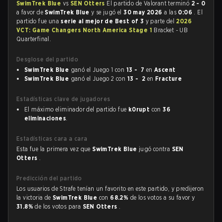
SwimTrek Blue
vs
SEN Otters
El partido de Valorant terminó
2 - 0
a favor de
SwimTrek Blue
y se jugó el
30 may 2026
a las
0:06
. El
partido fue una
serie al mejor de Best of 3
y parte del
2026
VCT: Game Changers North America Stage 1
Bracket - UB
Quarterfinal.
Desglose del partido
SwimTrek Blue
ganó el Juego 1 con
13 - 7
en
Ascent
SwimTrek Blue
ganó el Juego 2 con
13 - 2
en
Fracture
Estadísticas clave de jugadores
El máximo eliminador del partido fue
k0rupt
con
36
eliminaciones
.
Estadísticas cara a cara
Esta fue la primera vez que
SwimTrek Blue
jugó contra
SEN
Otters
.
Predicción del partido
Los usuarios de Strafe tenían un favorito en este partido, y predijeron
la victoria de
SwimTrek Blue
con
68.2%
de los votos a su favor y
31.8%
de los votos para
SEN Otters
.