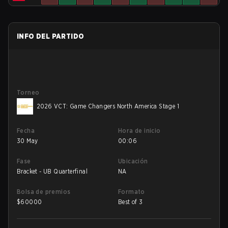
INFO DEL PARTIDO
Torneo
2026 VCT: Game Changers North America Stage 1
Fecha
Hora de inicio
30 May
00:06
Fase
Ubicación
Bracket - UB Quarterfinal
NA
Bolsa de premios
Formato
$
60000
Best of 3