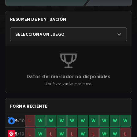
RESUMEN DE PUNTUACIÓN
SELECCIONA UN JUEGO
Datos del marcador no disponibles
Por favor, vuelve más tarde
FORMA RECIENTE
9
/10
L
W
W
W
W
W
W
W
W
W
5
/10
L
W
L
W
L
W
L
W
W
L