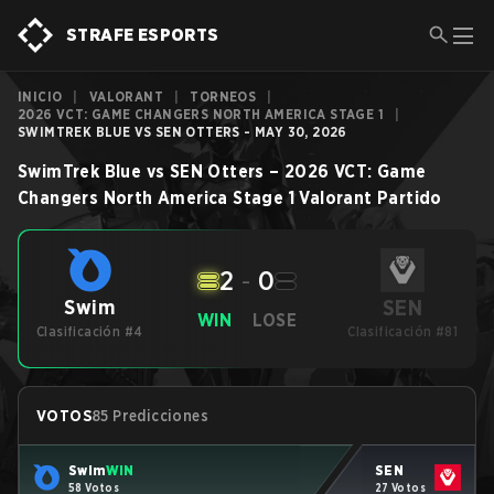
STRAFE ESPORTS
INICIO
|
VALORANT
|
TORNEOS
|
2026 VCT: GAME CHANGERS NORTH AMERICA STAGE 1
|
SWIMTREK BLUE VS SEN OTTERS - MAY 30, 2026
SwimTrek Blue
vs
SEN Otters
–
2026 VCT: Game
Changers North America Stage 1
Valorant
Partido
2
-
0
SEN
Swim
WIN
LOSE
Clasificación #4
Clasificación #81
VOTOS
85 Predicciones
Swim
WIN
SEN
58 Votos
27 Votos