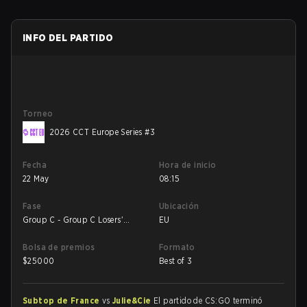
INFO DEL PARTIDO
Torneo
2026 CCT Europe Series #3
Fecha
Hora de inicio
22 May
08:15
Fase
Ubicación
Group C - Group C Losers'
EU
Match
Bolsa de premios
Formato
$
25000
Best of 3
Subtop de France
vs
Julie&Cie
El partido de CS:GO terminó