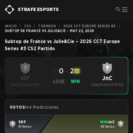
STRAFE ESPORTS
INICIO
|
CS2
|
TORNEOS
|
2026 CCT EUROPE SERIES #3
|
SUBTOP DE FRANCE VS JULIE&CIE - MAY 22, 2026
Subtop de France
vs
Julie&Cie
–
2026 CCT Europe
Series #3
CS2
Partido
0
-
2
JnC
SDF
LOSE
WIN
Clasificación #211
Clasificación #213
VOTOS
144 Predicciones
SDF
WIN
JnC
51 Votos
93 Votos