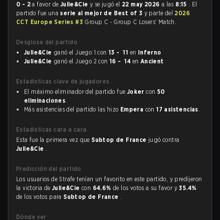
0 - 2
a favor de
Julie&Cie
y se jugó el
22 may 2026
a las
8:15
. El
partido fue una
serie al mejor de Best of 3
y parte del
2026
CCT Europe Series #3
Group C - Group C Losers' Match.
Desglose del partido
Julie&Cie
ganó el Juego 1 con
13 - 11
en
Inferno
Julie&Cie
ganó el Juego 2 con
16 - 14
en
Ancient
Estadísticas clave de jugadores
El máximo eliminador del partido fue
Joker
con
50
eliminaciones
.
Más asistencias del partido las hizo
Empera
con
17 asistencias
.
Estadísticas cara a cara
Esta fue la primera vez que
Subtop de France
jugó contra
Julie&Cie
.
Predicción del partido
Los usuarios de Strafe tenían un favorito en este partido, y predijeron
la victoria de
Julie&Cie
con
64.6%
de los votos a su favor y
35.4%
de los votos para
Subtop de France
.
Dónde ver