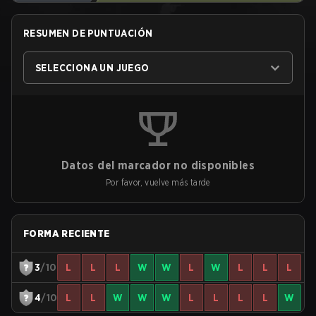
RESUMEN DE PUNTUACIÓN
SELECCIONA UN JUEGO
Datos del marcador no disponibles
Por favor, vuelve más tarde
FORMA RECIENTE
3
/10
L
L
L
W
W
L
W
L
L
L
4
/10
L
L
W
W
W
L
L
L
L
W