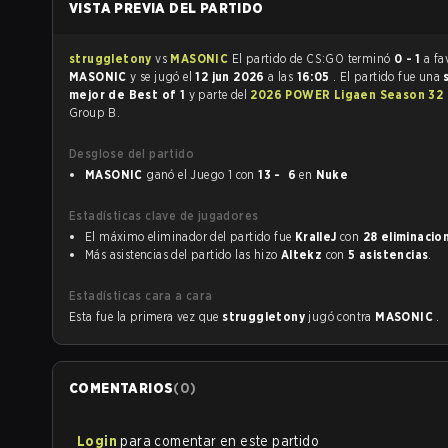
VISTA PREVIA DEL PARTIDO
struggletony
vs
MASONIC
El partido de CS:GO terminó
0 - 1
a fa
MASONIC
y se jugó el
12 jun 2026
a las
16:05
. El partido fue una
mejor de Best of 1
y parte del
2026 POWER Ligaen Season 32
Group B.
Desglose del partido
MASONIC
ganó el Juego 1 con
13 - 6
en
Nuke
Estadísticas clave de jugadores
El máximo eliminador del partido fue
KralleJ
con
28 eliminacio
Más asistencias del partido las hizo
Altekz
con
5 asistencias
.
Estadísticas cara a cara
Esta fue la primera vez que
struggletony
jugó contra
MASONIC
.
COMENTARIOS
(
0
)
Login
para comentar en este partido