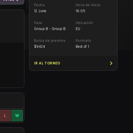
Fecha
Hora de inicio
12 June
16:05
Fase
Ubicación
Group B - Group B
EU
Bolsa de premios
Formato
$
9424
Best of 1
IR AL TORNEO
L
W