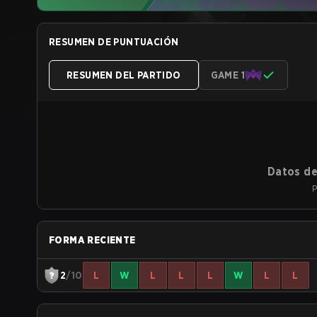
RESUMEN DE PUNTUACIÓN
RESUMEN DEL PARTIDO
GAME 1
Datos de
P
FORMA RECIENTE
2
/10
L
W
L
L
L
W
L
L