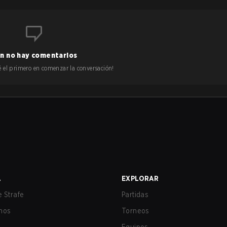
n no hay comentarios
 sé el primero en comenzar la conversación!
A
EXPLORAR
 Strafe
Partidas
nos
Torneos