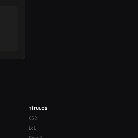
TÍTULOS
CS2
LoL