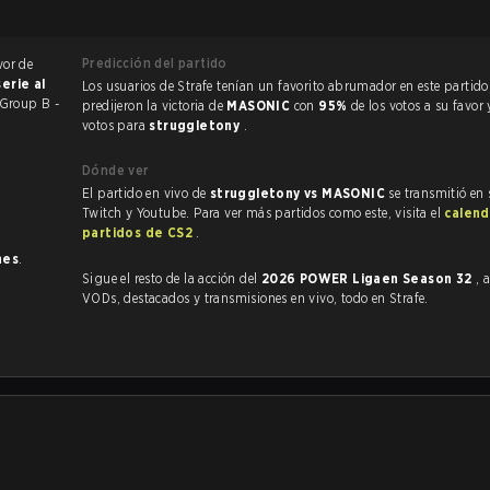
Predicción del partido
vor de
serie al
Los usuarios de Strafe tenían un favorito abrumador en este partido, y
Group B -
predijeron la victoria de
MASONIC
con
95%
de los votos a su favor
votos para
struggletony
.
Dónde ver
El partido en vivo de
struggletony vs MASONIC
se transmitió en 
Twitch y Youtube. Para ver más partidos como este, visita el
calend
partidos de CS2
.
nes
.
Sigue el resto de la acción del
2026 POWER Ligaen Season 32
, 
VODs, destacados y transmisiones en vivo, todo en Strafe.