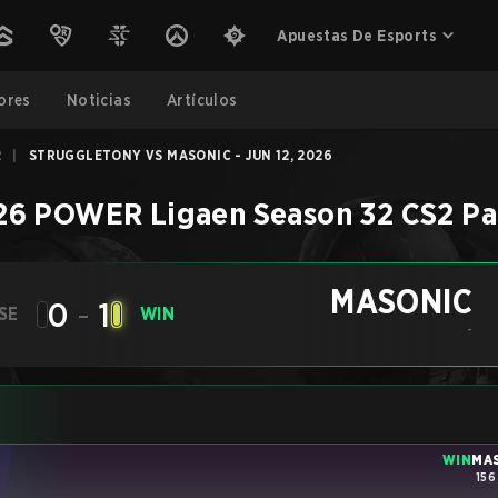
Apuestas De Esports
ores
Noticias
Artículos
2
|
STRUGGLETONY VS MASONIC - JUN 12, 2026
26 POWER Ligaen Season 32
CS2
Pa
MASONIC
0
-
1
SE
WIN
-
WIN
MA
156