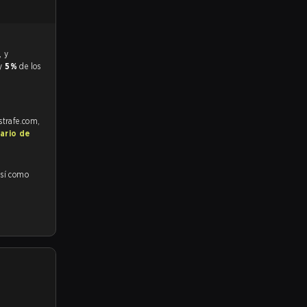
 y
5%
de los
strafe.com,
ario de
así como