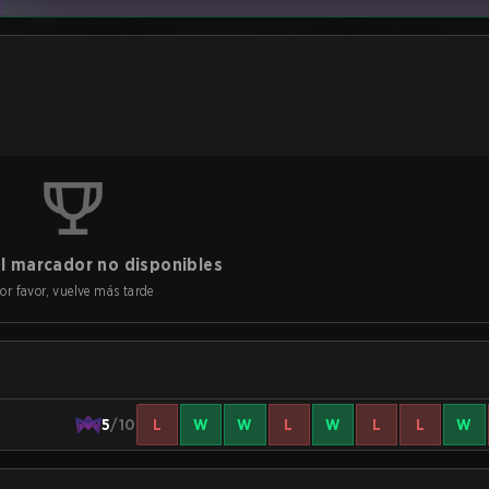
l marcador no disponibles
or favor, vuelve más tarde
5
/10
L
W
W
L
W
L
L
W