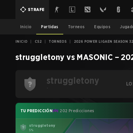
STRAFE
Inicio
Partidas
Torneos
Equipos
Jugad
INICIO
|
CS2
|
TORNEOS
|
2026 POWER LIGAEN SEASON 3
struggletony
vs
MASONIC
–
20
struggletony
LO
-
TU PREDICCIÓN
202 Predicciones
struggletony
5%