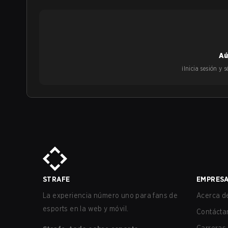
Aú
¡Inicia sesión y
STRAFE
EMPRES
La experiencia número uno para fans de
Acerca de
esports en la web y móvil.
Contácta