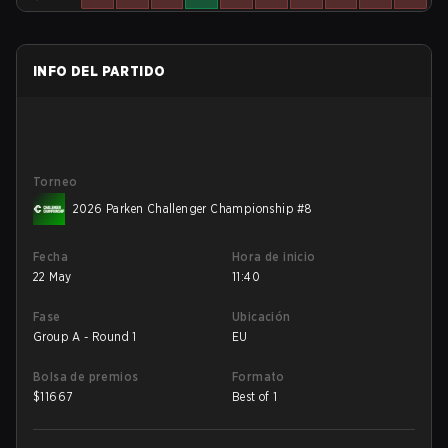
INFO DEL PARTIDO
Torneo
2026 Parken Challenger Championship #8
Fecha
Hora de inicio
22 May
11:40
Fase
Ubicación
Group A - Round 1
EU
Bolsa de premios
Formato
$
11667
Best of 1