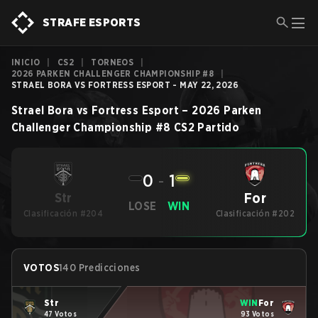
STRAFE ESPORTS
INICIO
|
CS2
|
TORNEOS
|
2026 PARKEN CHALLENGER CHAMPIONSHIP #8
|
STRAEL BORA VS FORTRESS ESPORT - MAY 22, 2026
Strael Bora
vs
Fortress Esport
–
2026 Parken
Challenger Championship #8
CS2
Partido
0
-
1
For
Str
LOSE
WIN
Clasificación #204
Clasificación #202
VOTOS
140 Predicciones
Str
WIN
For
47 Votos
93 Votos