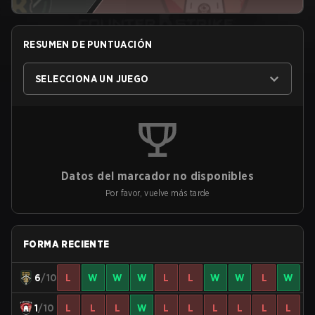
RESUMEN DE PUNTUACIÓN
SELECCIONA UN JUEGO
Datos del marcador no disponibles
Por favor, vuelve más tarde
FORMA RECIENTE
6
/10
L
W
W
W
L
L
W
W
L
W
1
/10
L
L
L
W
L
L
L
L
L
L