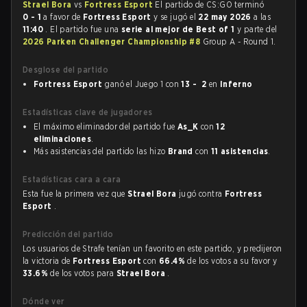
Strael Bora
vs
Fortress Esport
El partido de CS:GO terminó
0 - 1
a favor de
Fortress Esport
y se jugó el
22 may 2026
a las
11:40
. El partido fue una
serie al mejor de Best of 1
y parte del
2026 Parken Challenger Championship #8
Group A - Round 1.
Desglose del partido
Fortress Esport
ganó el Juego 1 con
13 - 2
en
Inferno
Estadísticas clave de jugadores
El máximo eliminador del partido fue
As_K
con
12
eliminaciones
.
Más asistencias del partido las hizo
Brand
con
11 asistencias
.
Estadísticas cara a cara
Esta fue la primera vez que
Strael Bora
jugó contra
Fortress
Esport
.
Predicción del partido
Los usuarios de Strafe tenían un favorito en este partido, y predijeron
la victoria de
Fortress Esport
con
66.4%
de los votos a su favor y
33.6%
de los votos para
Strael Bora
.
Dónde ver