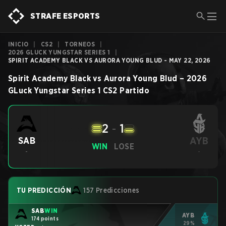
STRAFE ESPORTS
INICIO
|
CS2
|
TORNEOS
|
2026 GLUCK YUNGSTAR SERIES 1
|
SPIRIT ACADEMY BLACK VS AURORA YOUNG BLUD - MAY 22, 2026
Spirit Academy Black
vs
Aurora Young Blud
–
2026
GLuck Yungstar Series 1
CS2
Partido
2
-
1
AYB
SAB
WIN
LOSE
-
-
TU PREDICCIÓN
157 Predicciones
SAB
WIN
AYB
174 points
29%