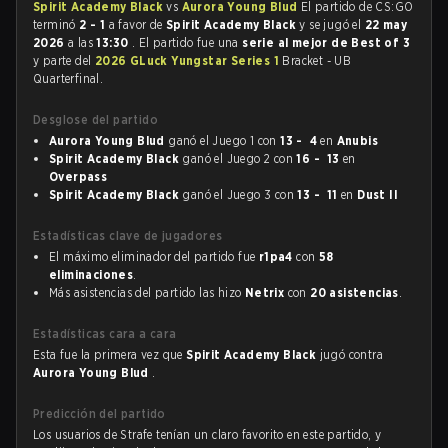
Spirit Academy Black
vs
Aurora Young Blud
El partido de CS:GO
terminó
2 - 1
a favor de
Spirit Academy Black
y se jugó el
22 may
2026
a las
13:30
. El partido fue una
serie al mejor de Best of 3
y parte del
2026 GLuck Yungstar Series 1
Bracket - UB
Quarterfinal.
Desglose del partido
Aurora Young Blud
ganó el Juego 1 con
13 - 4
en
Anubis
Spirit Academy Black
ganó el Juego 2 con
16 - 13
en
Overpass
Spirit Academy Black
ganó el Juego 3 con
13 - 11
en
Dust II
Estadísticas clave de jugadores
El máximo eliminador del partido fue
r1pa4
con
58
eliminaciones
.
Más asistencias del partido las hizo
Netrix
con
20 asistencias
.
Estadísticas cara a cara
Esta fue la primera vez que
Spirit Academy Black
jugó contra
Aurora Young Blud
.
Predicción del partido
Los usuarios de Strafe tenían un claro favorito en este partido, y