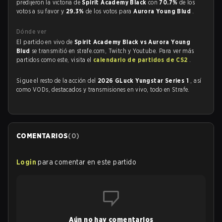
predijeron la victoria de
Spirit Academy Black
con
70.7%
de los
votos a su favor y
29.3%
de los votos para
Aurora Young Blud
.
Dónde ver
El partido en vivo de
Spirit Academy Black vs Aurora Young
Blud
se transmitió en strafe.com, Twitch y Youtube. Para ver más
partidos como este, visita el
calendario de partidos de CS2
.
Sigue el resto de la acción del
2026 GLuck Yungstar Series 1
, así
como VODs, destacados y transmisiones en vivo, todo en Strafe.
COMENTARIOS
(
0
)
Login
para comentar en este partido
Aún no hay comentarios