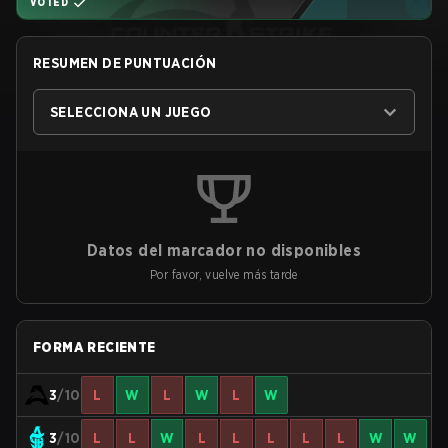
VOTED
RESUMEN DE PUNTUACIÓN
SELECCIONA UN JUEGO
Datos del marcador no disponibles
Por favor, vuelve más tarde
FORMA RECIENTE
3
/10
L
W
L
W
L
W
3
/10
L
L
W
L
L
L
L
L
W
W