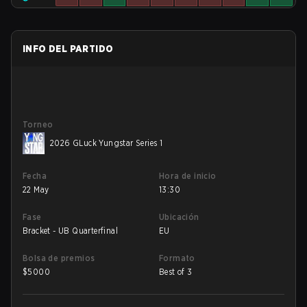
INFO DEL PARTIDO
Torneo
2026 GLuck Yungstar Series 1
Fecha
Hora de inicio
22 May
13:30
Fase
Ubicación
Bracket - UB Quarterfinal
EU
Bolsa de premios
Formato
$
5000
Best of 3