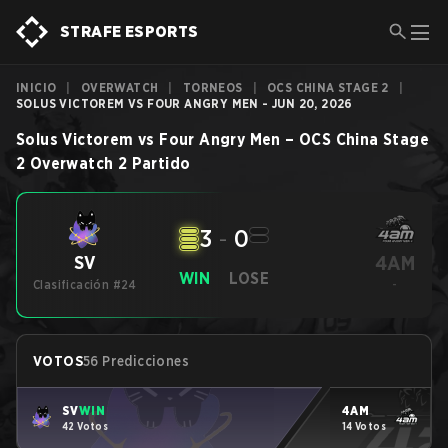
STRAFE ESPORTS
INICIO
|
OVERWATCH
|
TORNEOS
|
OCS CHINA STAGE 2
|
SOLUS VICTOREM VS FOUR ANGRY MEN - JUN 20, 2026
Solus Victorem
vs
Four Angry Men
–
OCS China Stage
2
Overwatch 2
Partido
3
-
0
4AM
SV
WIN
LOSE
Clasificación #24
-
VOTOS
56 Predicciones
SV
WIN
4AM
42 Votos
14 Votos