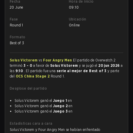
Fecha
Hora de inicio
20 June
09:10
Fase
Ubicación
Round 1
Online
Formato
Best of 3
Solus Victorem
vs
Four Angry Men
El partido de Overwatch 2
terminó
3 - 0
a favor de
Solus Victorem
y se jugó el
20 jun 2026
a
las
9:10
. El partido fue una
serie al mejor de Best of 3
y parte
del
OCS China Stage 2
Round 1.
Desglose del partido
Solus Victorem ganó el
Juego 1
en
Solus Victorem ganó el
Juego 2
en
Solus Victorem ganó el
Juego 3
en
Estadísticas cara a cara
Solus Victorem y Four Angry Men se habían enfrentado