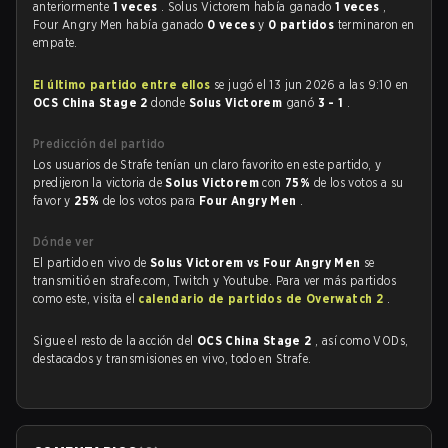
anteriormente
1 veces
. Solus Victorem había ganado
1 veces
,
Four Angry Men había ganado
0 veces
y
0 partidos
terminaron en
empate.
El último partido entre ellos
se jugó el 13 jun 2026 a las 9:10 en
OCS China Stage 2
donde
Solus Victorem
ganó
3 - 1
.
Predicción del partido
Los usuarios de Strafe tenían un claro favorito en este partido, y
predijeron la victoria de
Solus Victorem
con
75%
de los votos a su
favor y
25%
de los votos para
Four Angry Men
.
Dónde ver
El partido en vivo de
Solus Victorem vs Four Angry Men
se
transmitió en strafe.com, Twitch y Youtube. Para ver más partidos
como este, visita el
calendario de partidos de Overwatch 2
.
Sigue el resto de la acción del
OCS China Stage 2
, así como VODs,
destacados y transmisiones en vivo, todo en Strafe.