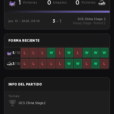
1
0
0
Victorias
Empates
Victorias
OCS China Stage 2
3
-
1
jun. 13 - 2026, 09:10
Group Stage - Round 2
FORMA RECIENTE
5
/10
L
L
L
W
L
W
L
W
W
W
3
/10
L
L
L
L
L
W
W
L
W
L
INFO DEL PARTIDO
Torneo
OCS China Stage 2