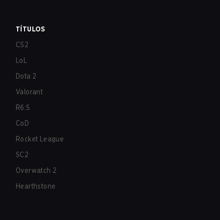
TÍTULOS
CS2
LoL
Dota 2
Valorant
R6:S
CoD
Rocket League
SC2
Overwatch 2
Hearthstone