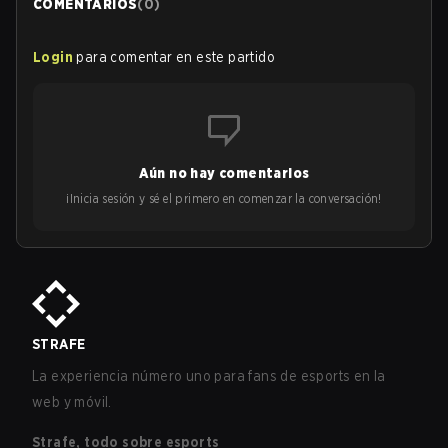
COMENTARIOS
(
0
)
Login
para comentar en este partido
Aún no hay comentarios
¡Inicia sesión y sé el primero en comenzar la conversación!
STRAFE
La experiencia número uno para fans de esports en la
web y móvil.
Strafe, todo sobre esports