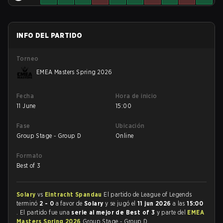
INFO DEL PARTIDO
Torneo
EMEA Masters Spring 2026
Fecha
Hora de inicio
11 June
15:00
Fase
Ubicación
Group Stage - Group D
Online
Formato
Best of 3
Solary
vs
Eintracht Spandau
El partido de League of Legends
terminó
2 - 0
a favor de
Solary
y se jugó el
11 jun 2026
a las
15:00
. El partido fue una
serie al mejor de Best of 3
y parte del
EMEA
Masters Spring 2026
Group Stage - Group D.