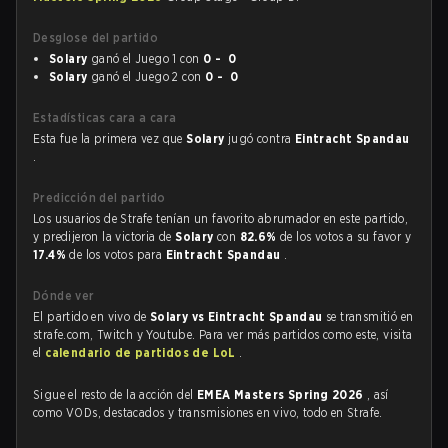
Desglose del partido
Solary
ganó el Juego 1 con
0 - 0
Solary
ganó el Juego 2 con
0 - 0
Estadísticas cara a cara
Esta fue la primera vez que
Solary
jugó contra
Eintracht Spandau
.
Predicción del partido
Los usuarios de Strafe tenían un favorito abrumador en este partido,
y predijeron la victoria de
Solary
con
82.6%
de los votos a su favor y
17.4%
de los votos para
Eintracht Spandau
.
Dónde ver
El partido en vivo de
Solary vs Eintracht Spandau
se transmitió en
strafe.com, Twitch y Youtube. Para ver más partidos como este, visita
el
calendario de partidos de LoL
.
Sigue el resto de la acción del
EMEA Masters Spring 2026
, así
como VODs, destacados y transmisiones en vivo, todo en Strafe.