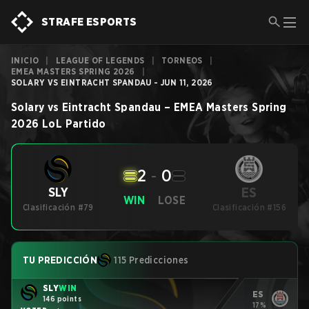
STRAFE ESPORTS
INICIO
|
LEAGUE OF LEGENDS
|
TORNEOS
|
EMEA MASTERS SPRING 2026
|
SOLARY VS EINTRACHT SPANDAU - JUN 11, 2026
Solary
vs
Eintracht Spandau
–
EMEA Masters Spring
2026
LoL
Partido
2
-
0
ES
SLY
WIN
LOSE
Clasificación #79
Clasificación #156
TU PREDICCIÓN
115 Predicciones
SLY
WIN
ES
146 points
17%