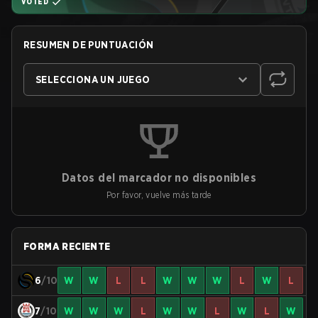
VOTED
RESUMEN DE PUNTUACIÓN
SELECCIONA UN JUEGO
Datos del marcador no disponibles
Por favor, vuelve más tarde
FORMA RECIENTE
6
/10
W
W
L
L
W
W
W
L
W
L
7
/10
W
W
W
L
W
W
L
W
L
W