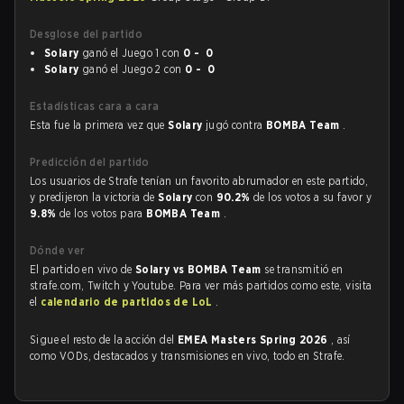
Desglose del partido
Solary
ganó el Juego 1 con
0 - 0
Solary
ganó el Juego 2 con
0 - 0
Estadísticas cara a cara
Esta fue la primera vez que
Solary
jugó contra
BOMBA Team
.
Predicción del partido
Los usuarios de Strafe tenían un favorito abrumador en este partido,
y predijeron la victoria de
Solary
con
90.2%
de los votos a su favor y
9.8%
de los votos para
BOMBA Team
.
Dónde ver
El partido en vivo de
Solary vs BOMBA Team
se transmitió en
strafe.com, Twitch y Youtube. Para ver más partidos como este, visita
el
calendario de partidos de LoL
.
Sigue el resto de la acción del
EMEA Masters Spring 2026
, así
como VODs, destacados y transmisiones en vivo, todo en Strafe.