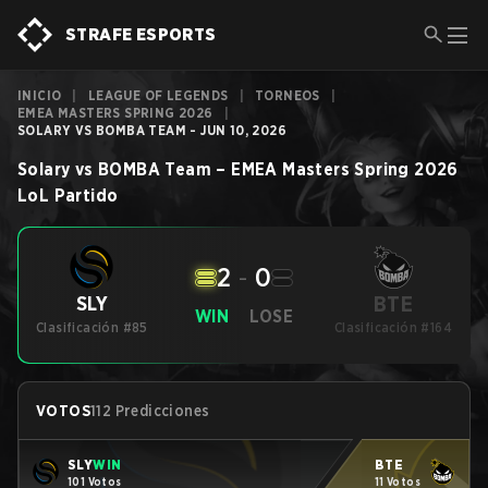
STRAFE ESPORTS
INICIO
|
LEAGUE OF LEGENDS
|
TORNEOS
|
EMEA MASTERS SPRING 2026
|
SOLARY VS BOMBA TEAM - JUN 10, 2026
Solary
vs
BOMBA Team
–
EMEA Masters Spring 2026
LoL
Partido
2
-
0
BTE
SLY
WIN
LOSE
Clasificación #85
Clasificación #164
VOTOS
112 Predicciones
SLY
WIN
BTE
101 Votos
11 Votos