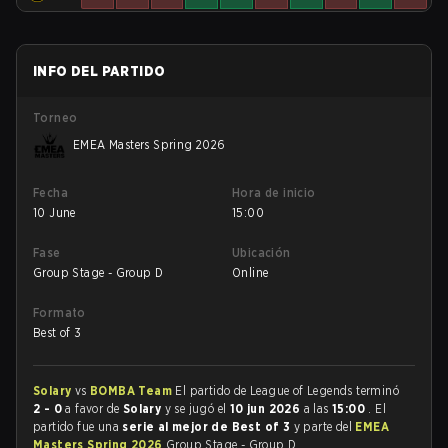
INFO DEL PARTIDO
Torneo
EMEA Masters Spring 2026
Fecha
Hora de inicio
10 June
15:00
Fase
Ubicación
Group Stage - Group D
Online
Formato
Best of 3
Solary
vs
BOMBA Team
El partido de League of Legends terminó
2 - 0
a favor de
Solary
y se jugó el
10 jun 2026
a las
15:00
. El
partido fue una
serie al mejor de Best of 3
y parte del
EMEA
Masters Spring 2026
Group Stage - Group D.