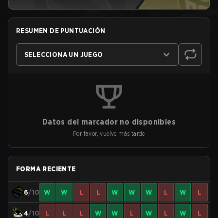
RESUMEN DE PUNTUACIÓN
SELECCIONA UN JUEGO
Datos del marcador no disponibles
Por favor, vuelve más tarde
FORMA RECIENTE
6
/10
W
W
L
L
W
W
W
L
W
L
4
/10
L
L
L
W
W
L
W
L
W
L