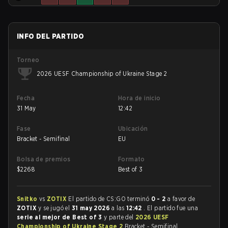
INFO DEL PARTIDO
Torneo
2026 UESF Championship of Ukraine Stage 2
Fecha
Hora de inicio
31 May
12:42
Fase
Ubicación
Bracket - Semifinal
EU
Bolsa de premios
Formato
$
2268
Best of 3
Snitko
vs
ZOTIX
El partido de CS:GO terminó
0 - 2
a favor de
ZOTIX
y se jugó el
31 may 2026
a las
12:42
. El partido fue una
serie al mejor de Best of 3
y parte del
2026 UESF
Championship of Ukraine Stage 2
Bracket - Semifinal.