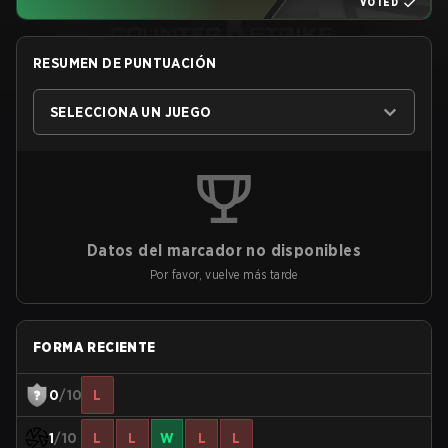
VOTED
RESUMEN DE PUNTUACIÓN
SELECCIONA UN JUEGO
Datos del marcador no disponibles
Por favor, vuelve más tarde
FORMA RECIENTE
0
/10
L
1
/10
L
L
W
L
L