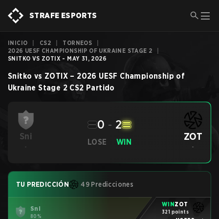
STRAFE ESPORTS
INICIO
|
CS2
|
TORNEOS
|
2026 UESF CHAMPIONSHIP OF UKRAINE STAGE 2
|
SNITKO VS ZOTIX - MAY 31, 2026
Snitko
vs
ZOTIX
–
2026 UESF Championship of
Ukraine Stage 2
CS2
Partido
0
-
2
ZOT
Sni
LOSE
WIN
-
-
TU PREDICCIÓN
49 Predicciones
WIN
ZOT
Sni
321 points
80%