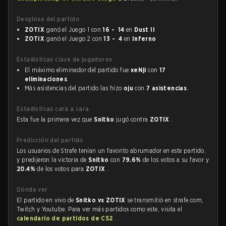
Desglose del partido
ZOTIX
ganó el Juego 1 con
16 - 14
en
Dust II
ZOTIX
ganó el Juego 2 con
13 - 4
en
Inferno
Estadísticas clave de jugadores
El máximo eliminador del partido fue
xeNji
con
17
eliminaciones
.
Más asistencias del partido las hizo
oju
con
7 asistencias
.
Estadísticas cara a cara
Esta fue la primera vez que
Snitko
jugó contra
ZOTIX
.
Predicción del partido
Los usuarios de Strafe tenían un favorito abrumador en este partido,
y predijeron la victoria de
Snitko
con
79.6%
de los votos a su favor y
20.4%
de los votos para
ZOTIX
.
Dónde ver
El partido en vivo de
Snitko vs ZOTIX
se transmitió en strafe.com,
Twitch y Youtube. Para ver más partidos como este, visita el
calendario de partidos de CS2
.