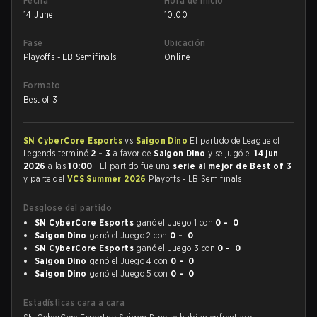
Fecha
Hora de inicio
14 June
10:00
Fase
Ubicación
Playoffs - LB Semifinals
Online
Formato
Best of 3
SN CyberCore Esports
vs
Saigon Dino
El partido de League of
Legends terminó
2 - 3
a favor de
Saigon Dino
y se jugó el
14 jun
2026
a las
10:00
. El partido fue una
serie al mejor de Best of 3
y parte del
VCS Summer 2026
Playoffs - LB Semifinals.
Desglose del partido
SN CyberCore Esports
ganó el Juego 1 con
0 - 0
Saigon Dino
ganó el Juego 2 con
0 - 0
SN CyberCore Esports
ganó el Juego 3 con
0 - 0
Saigon Dino
ganó el Juego 4 con
0 - 0
Saigon Dino
ganó el Juego 5 con
0 - 0
Estadísticas cara a cara