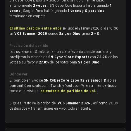
SN CyberCore Esports y Saigon Dino se habían enfrentado
anteriormente
2 veces
. SN CyberCore Esports había ganado
1
veces
, Saigon Dino había ganado
1 veces
y
0 partidos
terminaron en empate.
El último partido entre ellos
se jugó el 21 may 2026 a las 10:00
en
VCS Summer 2026
donde
Saigon Dino
ganó
2 - 0
.
Predicción del partido
Los usuarios de Strafe tenían un claro favorito en este partido, y
predijeron la victoria de
SN CyberCore Esports
con
72.2%
de los
votos a su favor y
27.8%
de los votos para
Saigon Dino
.
Dónde ver
El partido en vivo de
SN CyberCore Esports vs Saigon Dino
se
transmitió en strafe.com, Twitch y Youtube. Para ver más partidos
como este, visita el
calendario de partidos de LoL
.
Sigue el resto de la acción del
VCS Summer 2026
, así como VODs,
destacados y transmisiones en vivo, todo en Strafe.