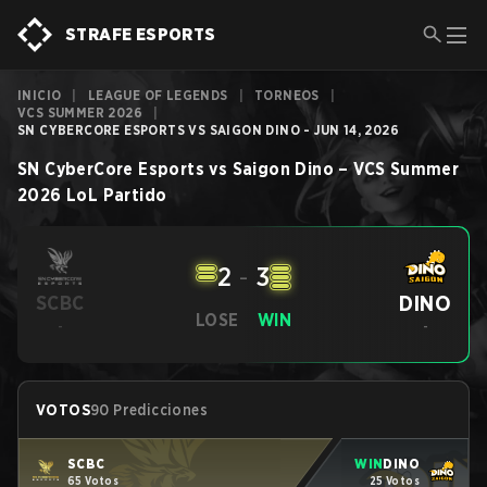
STRAFE ESPORTS
INICIO
|
LEAGUE OF LEGENDS
|
TORNEOS
|
VCS SUMMER 2026
|
SN CYBERCORE ESPORTS VS SAIGON DINO - JUN 14, 2026
SN CyberCore Esports
vs
Saigon Dino
–
VCS Summer
2026
LoL
Partido
2
-
3
DINO
SCBC
LOSE
WIN
-
-
VOTOS
90 Predicciones
SCBC
WIN
DINO
65 Votos
25 Votos