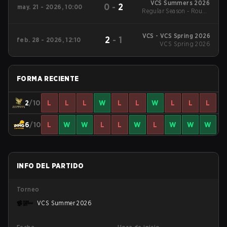
VCS Summers 2026
0
-
2
may. 21 - 2026, 10:00
Regular Season - Round
1
VCS - VCS Spring 2026
2
-
1
feb. 28 - 2026, 12:10
VCS Spring 2026
FORMA RECIENTE
2
/10
L
L
L
W
L
L
W
L
L
L
6
/10
L
W
W
L
L
W
L
W
W
W
INFO DEL PARTIDO
Torneo
VCS Summer 2026