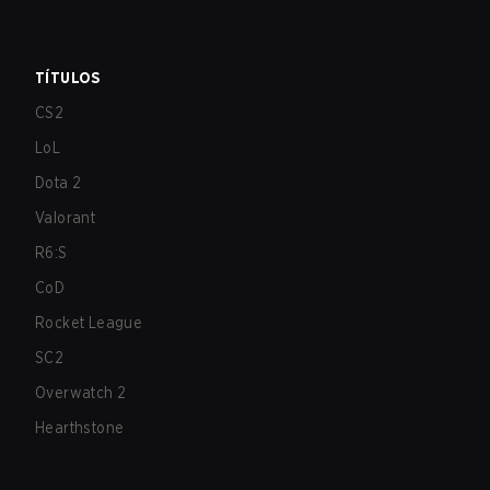
TÍTULOS
CS2
LoL
Dota 2
Valorant
R6:S
CoD
Rocket League
SC2
Overwatch 2
Hearthstone