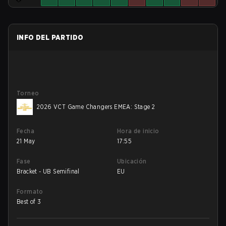
INFO DEL PARTIDO
Torneo
2026 VCT Game Changers EMEA: Stage 2
Fecha
Hora de inicio
21 May
17:55
Fase
Ubicación
Bracket - UB Semifinal
EU
Formato
Best of 3