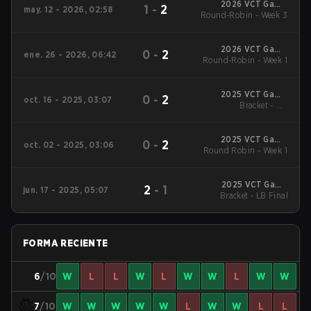
2026 VCT Game
1
-
2
may. 12 - 2026, 02:58
Changers EMEA: Stage
Round-Robin - Week 3
2
2026 VCT Game
0
-
2
ene. 26 - 2026, 06:42
Changers EMEA: Stage
Round-Robin - Week 1
1
2025 VCT Game
0
-
2
oct. 16 - 2025, 03:07
Changers EMEA: Stage
Bracket - UB
Quarterfinal
3
2025 VCT Game
0
-
2
oct. 02 - 2025, 03:06
Changers EMEA: Stage
Round Robin - Week 1
3
2025 VCT Game
2
-
1
jun. 17 - 2025, 05:07
Changers EMEA: Stage
Bracket - LB Final
2
FORMA RECIENTE
6
/10
W
L
L
W
L
W
W
L
W
W
7
/10
W
W
W
W
W
L
W
W
L
L