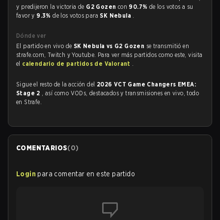
y predijeron la victoria de
G2 Gozen
con
90.7%
de los votos a su
favor y
9.3%
de los votos para
SK Nebula
.
Dónde ver
El partido en vivo de
SK Nebula vs G2 Gozen
se transmitió en
strafe.com, Twitch y Youtube. Para ver más partidos como este, visita
el
calendario de partidos de Valorant
.
Sigue el resto de la acción del
2026 VCT Game Changers EMEA:
Stage 2
, así como VODs, destacados y transmisiones en vivo, todo
en Strafe.
COMENTARIOS
(
0
)
Login
para comentar en este partido