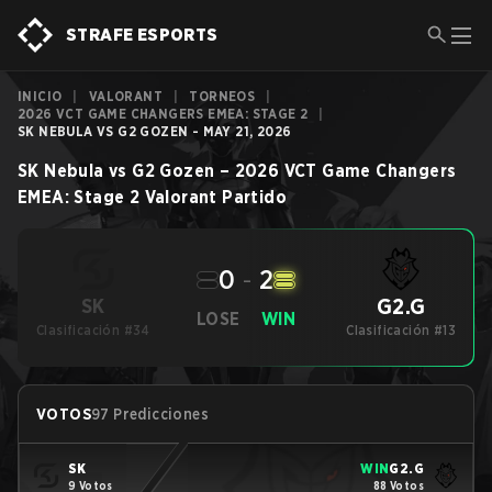
STRAFE ESPORTS
INICIO
|
VALORANT
|
TORNEOS
|
2026 VCT GAME CHANGERS EMEA: STAGE 2
|
SK NEBULA VS G2 GOZEN - MAY 21, 2026
SK Nebula
vs
G2 Gozen
–
2026 VCT Game Changers
EMEA: Stage 2
Valorant
Partido
0
-
2
G2.G
SK
LOSE
WIN
Clasificación #34
Clasificación #13
VOTOS
97 Predicciones
SK
WIN
G2.G
9 Votos
88 Votos