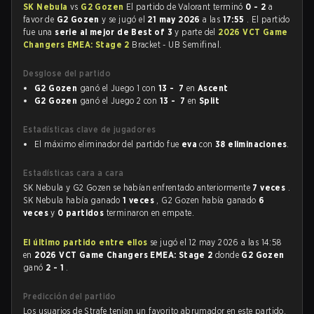
SK Nebula
vs
G2 Gozen
El partido de Valorant terminó
0 - 2
a
favor de
G2 Gozen
y se jugó el
21 may 2026
a las
17:55
. El partido
fue una
serie al mejor de Best of 3
y parte del
2026 VCT Game
Changers EMEA: Stage 2
Bracket - UB Semifinal.
Desglose del partido
G2 Gozen
ganó el Juego 1 con
13 - 7
en
Ascent
G2 Gozen
ganó el Juego 2 con
13 - 7
en
Split
Estadísticas clave de jugadores
El máximo eliminador del partido fue
eva
con
38 eliminaciones
.
Estadísticas cara a cara
SK Nebula y G2 Gozen se habían enfrentado anteriormente
7 veces
.
SK Nebula había ganado
1 veces
, G2 Gozen había ganado
6
veces
y
0 partidos
terminaron en empate.
El último partido entre ellos
se jugó el 12 may 2026 a las 14:58
en
2026 VCT Game Changers EMEA: Stage 2
donde
G2 Gozen
ganó
2 - 1
.
Predicción del partido
Los usuarios de Strafe tenían un favorito abrumador en este partido,