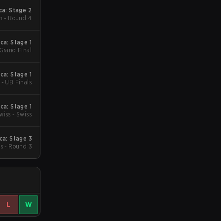
a: Stage 2
n - Round 4
a: Stage 1
 Grand Final
a: Stage 1
 - UB Finals
a: Stage 1
wiss - Swiss
a: Stage 3
s - Round 3
L
W