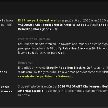
- 1
a favor
El último partido entre ellos
se jugó el 6 abr 2026 a las 23:20 
l partido
VALORANT Challengers North America: Stage 3
donde
Shopi
Rebellion Black
ganó
2 - 0
.
Predicción del partido
Los usuarios de Strafe tenían un favorito abrumador en este partido, y
predijeron la victoria de
Shopify Rebellion Black
con
94.9%
de l
favor y
5.1%
de los votos para
QoR
.
Dónde ver
El partido en vivo de
Shopify Rebellion Black vs QoR
se transmi
iones
.
strafe.com, Twitch y Youtube. Para ver más partidos como este, visit
calendario de partidos de Valorant
.
Sigue el resto de la acción del
2026 VALORANT Challengers North
7 veces
.
America: Stage 3
, así como VODs, destacados y transmisiones en vivo, todo
o
4 veces
en Strafe.