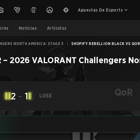
Apuestas De Esports
ores
Noticias
Artículos
NGERS NORTH AMERICA: STAGE 3
|
SHOPIFY REBELLION BLACK VS QOR 
R
–
2026 VALORANT Challengers Nor
QoR
2
-
1
LOSE
-