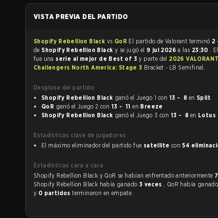
VISTA PREVIA DEL PARTIDO
Shopify Rebellion Black
vs
QoR
El partido de Valorant terminó
2 
de
Shopify Rebellion Black
y se jugó el
9 jul 2026
a las
23:30
. E
fue una
serie al mejor de Best of 3
y parte del
2026 VALORANT
Challengers North America: Stage 3
Bracket - LB Semifinal.
Desglose del partido
Shopify Rebellion Black
ganó el Juego 1 con
13 - 8
en
Split
QoR
ganó el Juego 2 con
13 - 11
en
Breeze
Shopify Rebellion Black
ganó el Juego 3 con
13 - 8
en
Lotus
Estadísticas clave de jugadores
El máximo eliminador del partido fue
satellite
con
54 eliminac
Estadísticas cara a cara
Shopify Rebellion Black y QoR se habían enfrentado anteriormente
Shopify Rebellion Black había ganado
3 veces
, QoR había ganad
y
0 partidos
terminaron en empate.