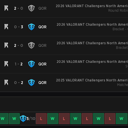
2026 VALORANT Challengers North Americ
2
-
0
QOR
Round Robi
2026 VALORANT Challengers North Americ
0
-
3
QOR
Bracket -
2026 VALORANT Challengers North Americ
2
-
0
QOR
Bracket
2026 VALORANT Challengers North Americ
1
-
2
QOR
S
2025 VALORANT Challengers North Americ
0
-
2
QOR
Matche
W
W
5
/10
L
W
L
W
L
W
L
W