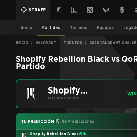
STRAFE
Inicio
Partidas
Torneos
Equipos
Jugad
INICIO
|
VALORANT
|
TORNEOS
|
2026 VALORANT CHALLE
Shopify Rebellion Black
vs
Qo
Partido
Shopify
WIN
Rebellion Black
Clasificación #35
TU PREDICCIÓN
99 Predicciones
Shopify Rebellion Black
WIN