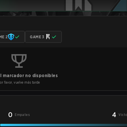
ME 2
GAME 3
l marcador no disponibles
or favor, vuelve más tarde
0
4
Empates
Vict