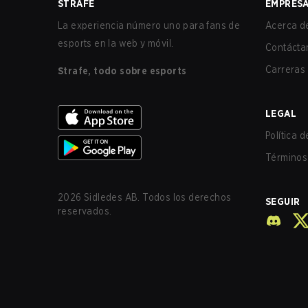
STRAFE
EMPRES
La experiencia número uno para fans de
Acerca de
esports en la web y móvil.
Contácta
Carreras
Strafe, todo sobre esports
LEGAL
Política 
Términos 
2026
Sidledes AB. Todos los derechos
SEGUIR
reservados.