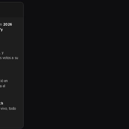
en
2026
fy
os votos a su
tió en
a el