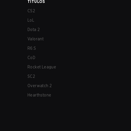
TÍTULOS
CS2
LoL
Dota 2
Valorant
R6:S
CoD
Rocket League
SC2
Overwatch 2
Hearthstone