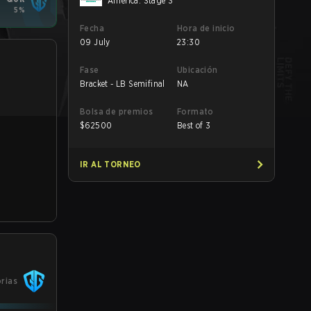
America: Stage 3
5%
Fecha
Hora de inicio
09 July
23:30
Fase
Ubicación
Bracket - LB Semifinal
NA
Bolsa de premios
Formato
$
62500
Best of 3
IR AL TORNEO
orias