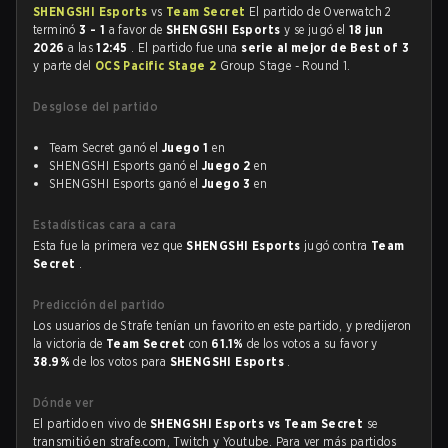
SHENGSHI Esports
vs
Team Secret
El partido de Overwatch 2
terminó
3 - 1
a favor de
SHENGSHI Esports
y se jugó el
18 jun
2026
a las
12:45
. El partido fue una
serie al mejor de Best of 3
y parte del
OCS Pacific Stage 2
Group Stage - Round 1.
Desglose del partido
Team Secret ganó el
Juego 1
en
SHENGSHI Esports ganó el
Juego 2
en
SHENGSHI Esports ganó el
Juego 3
en
Estadísticas cara a cara
Esta fue la primera vez que
SHENGSHI Esports
jugó contra
Team
Secret
.
Predicción del partido
Los usuarios de Strafe tenían un favorito en este partido, y predijeron
la victoria de
Team Secret
con
61.1%
de los votos a su favor y
38.9%
de los votos para
SHENGSHI Esports
.
Dónde ver
El partido en vivo de
SHENGSHI Esports vs Team Secret
se
transmitió en strafe.com, Twitch y Youtube. Para ver más partidos