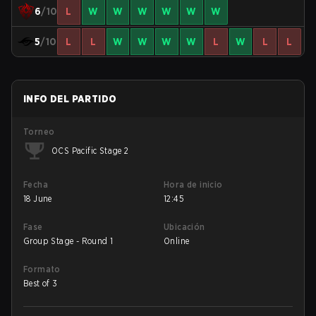
6
/10
L
W
W
W
W
W
W
5
/10
L
L
W
W
W
W
L
W
L
L
INFO DEL PARTIDO
Torneo
OCS Pacific Stage 2
Fecha
Hora de inicio
18 June
12:45
Fase
Ubicación
Group Stage - Round 1
Online
Formato
Best of 3