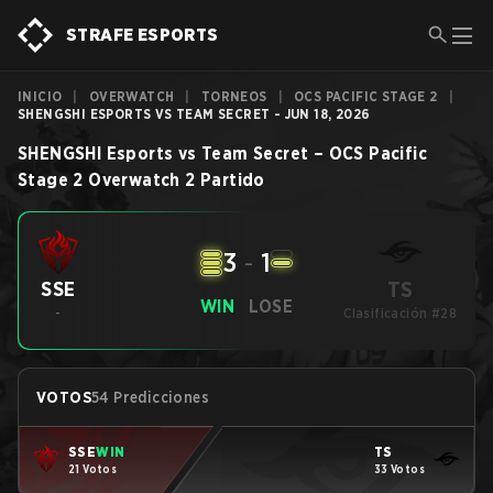
STRAFE ESPORTS
INICIO
|
OVERWATCH
|
TORNEOS
|
OCS PACIFIC STAGE 2
|
SHENGSHI ESPORTS VS TEAM SECRET - JUN 18, 2026
SHENGSHI Esports
vs
Team Secret
–
OCS Pacific
Stage 2
Overwatch 2
Partido
3
-
1
TS
SSE
WIN
LOSE
-
Clasificación #28
VOTOS
54 Predicciones
SSE
WIN
TS
21 Votos
33 Votos