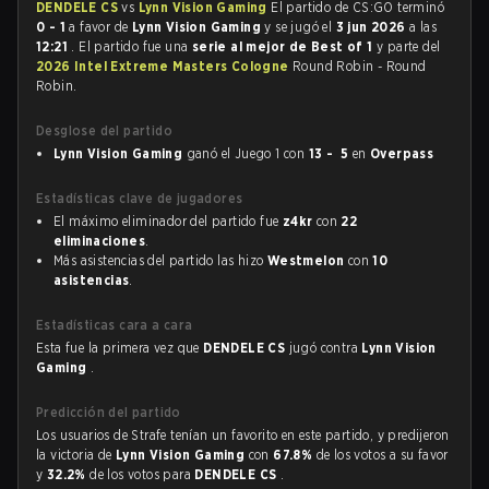
DENDELE CS
vs
Lynn Vision Gaming
El partido de CS:GO terminó
0 - 1
a favor de
Lynn Vision Gaming
y se jugó el
3 jun 2026
a las
12:21
. El partido fue una
serie al mejor de Best of 1
y parte del
2026 Intel Extreme Masters Cologne
Round Robin - Round
Robin.
Desglose del partido
Lynn Vision Gaming
ganó el Juego 1 con
13 - 5
en
Overpass
Estadísticas clave de jugadores
El máximo eliminador del partido fue
z4kr
con
22
eliminaciones
.
Más asistencias del partido las hizo
Westmelon
con
10
asistencias
.
Estadísticas cara a cara
Esta fue la primera vez que
DENDELE CS
jugó contra
Lynn Vision
Gaming
.
Predicción del partido
Los usuarios de Strafe tenían un favorito en este partido, y predijeron
la victoria de
Lynn Vision Gaming
con
67.8%
de los votos a su favor
y
32.2%
de los votos para
DENDELE CS
.