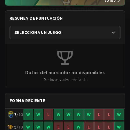
VOTED
RESUMEN DE PUNTUACIÓN
SELECCIONA UN JUEGO
Datos del marcador no disponibles
Por favor, vuelve más tarde
FORMA RECIENTE
7
/10
W
W
L
W
W
W
W
L
L
W
5
/10
W
W
W
L
L
W
L
L
L
W