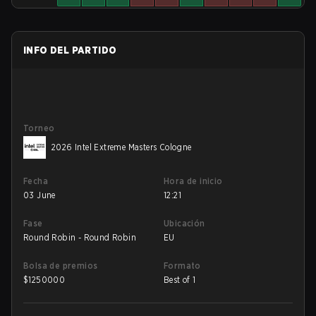
INFO DEL PARTIDO
Torneo
2026 Intel Extreme Masters Cologne
Fecha
Hora de inicio
03 June
12:21
Fase
Ubicación
Round Robin - Round Robin
EU
Bolsa de premios
Formato
$
1250000
Best of 1