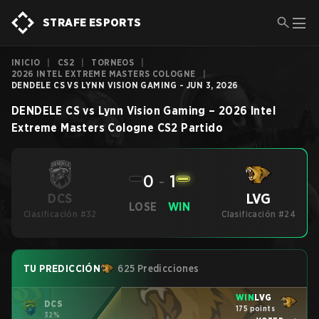
STRAFE ESPORTS
INICIO
|
CS2
|
TORNEOS
|
2026 INTEL EXTREME MASTERS COLOGNE
|
DENDELE CS VS LYNN VISION GAMING - JUN 3, 2026
DENDELE CS
vs
Lynn Vision Gaming
–
2026 Intel
Extreme Masters Cologne
CS2
Partido
0
-
1
LVG
DCS
LOSE
WIN
Clasificación #32
Clasificación #24
TU PREDICCIÓN
625 Predicciones
WIN
LVG
DCS
175 points
32%