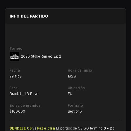
INFO DEL PARTIDO
Torneo
2026 Stake Ranked Ep 2
Fecha
Hora de inicio
29 May
18:28
Fase
Ubicación
Bracket - LB Final
EU
Bolsa de premios
Formato
$
100000
Best of 3
DENDELE CS
vs
FaZe Clan
El partido de CS:GO terminó
0 - 2
a