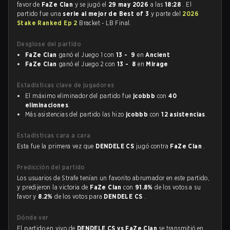
favor de
FaZe Clan
y se jugó el
29 may 2026
a las
18:28
. El
partido fue una
serie al mejor de Best of 3
y parte del
2026
Stake Ranked Ep 2
Bracket - LB Final.
Desglose del partido
FaZe Clan
ganó el Juego 1 con
13 - 9
en
Ancient
FaZe Clan
ganó el Juego 2 con
13 - 8
en
Mirage
Estadísticas clave de jugadores
El máximo eliminador del partido fue
jcobbb
con
40
eliminaciones
.
Más asistencias del partido las hizo
jcobbb
con
12 asistencias
.
Estadísticas cara a cara
Esta fue la primera vez que
DENDELE CS
jugó contra
FaZe Clan
.
Predicción del partido
Los usuarios de Strafe tenían un favorito abrumador en este partido,
y predijeron la victoria de
FaZe Clan
con
91.8%
de los votos a su
favor y
8.2%
de los votos para
DENDELE CS
.
Dónde ver
El partido en vivo de
DENDELE CS vs FaZe Clan
se transmitió en