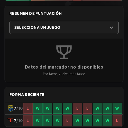
RESUMEN DE PUNTUACIÓN
SELECCIONA UN JUEGO
Datos del marcador no disponibles
Por favor, vuelve más tarde
FORMA RECIENTE
7
/10
L
W
W
W
W
L
L
W
W
W
7
/10
L
W
W
W
L
W
W
W
W
L