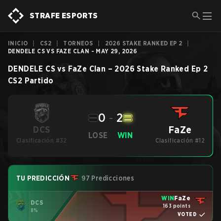
STRAFE ESPORTS
INICIO
|
CS2
|
TORNEOS
|
2026 STAKE RANKED EP 2
|
DENDELE CS VS FAZE CLAN - MAY 29, 2026
DENDELE CS
vs
FaZe Clan
–
2026 Stake Ranked Ep 2
CS2
Partido
0
-
2
FaZe
DCS
LOSE
WIN
Clasificación #32
Clasificación #12
TU PREDICCIÓN
97 Predicciones
WIN
FaZe
DCS
163 points
8%
VOTED