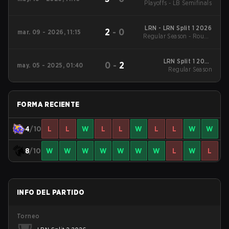
Playoffs - LB Semifinals
LRN - LRN Split 1 2026
2
-
0
mar. 09 - 2026, 11:15
Regular Season - Round
1
LRN Split 1 2025
0
-
2
may. 05 - 2025, 01:40
Regular Season
Regular Season
FORMA RECIENTE
4
/10
L
L
W
L
L
W
L
L
W
W
8
/10
W
W
W
W
W
W
W
L
W
L
INFO DEL PARTIDO
Torneo