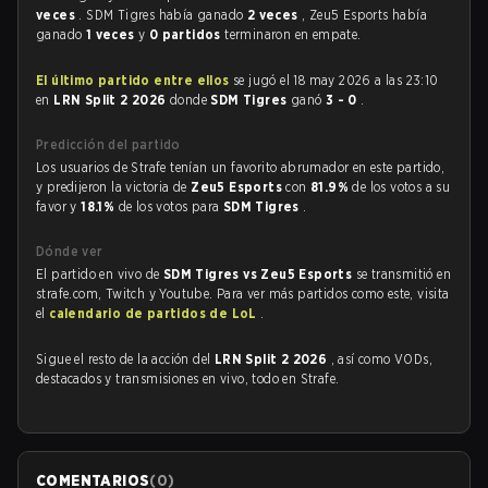
veces
. SDM Tigres había ganado
2 veces
, Zeu5 Esports había
ganado
1 veces
y
0 partidos
terminaron en empate.
El último partido entre ellos
se jugó el 18 may 2026 a las 23:10
en
LRN Split 2 2026
donde
SDM Tigres
ganó
3 - 0
.
Predicción del partido
Los usuarios de Strafe tenían un favorito abrumador en este partido,
y predijeron la victoria de
Zeu5 Esports
con
81.9%
de los votos a su
favor y
18.1%
de los votos para
SDM Tigres
.
Dónde ver
El partido en vivo de
SDM Tigres vs Zeu5 Esports
se transmitió en
strafe.com, Twitch y Youtube. Para ver más partidos como este, visita
el
calendario de partidos de LoL
.
Sigue el resto de la acción del
LRN Split 2 2026
, así como VODs,
destacados y transmisiones en vivo, todo en Strafe.
COMENTARIOS
(
0
)