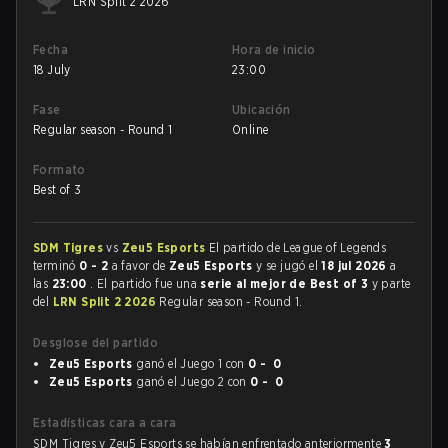
LRN Split 2 2026
Fecha
Hora de inicio
18 July
23:00
Fase
Ubicación
Regular season - Round 1
Online
Formato
Best of 3
SDM Tigres
vs
Zeu5 Esports
El partido de League of Legends
terminó
0 - 2
a favor de
Zeu5 Esports
y se jugó el
18 jul 2026
a
las
23:00
. El partido fue una
serie al mejor de Best of 3
y parte
del
LRN Split 2 2026
Regular season - Round 1.
Desglose del partido
Zeu5 Esports
ganó el Juego 1 con
0 - 0
Zeu5 Esports
ganó el Juego 2 con
0 - 0
Estadísticas cara a cara
SDM Tigres y Zeu5 Esports se habían enfrentado anteriormente
3