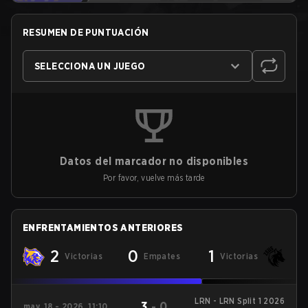
RESUMEN DE PUNTUACIÓN
SELECCIONA UN JUEGO
Datos del marcador no disponibles
Por favor, vuelve más tarde
ENFRENTAMIENTOS ANTERIORES
2
0
1
Victorias
Empates
Victorias
LRN - LRN Split 1 2026
3
-
0
may. 18 - 2026, 11:10