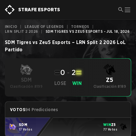
STRAFE ESPORTS
INICIO
|
LEAGUE OF LEGENDS
|
TORNEOS
|
LRN SPLIT 2 2026
|
SDM TIGRES VS ZEU5 ESPORTS - JUL 18, 2026
SDM Tigres
vs
Zeu5 Esports
–
LRN Split 2 2026
LoL
Partido
0
-
2
Z5
SDM
LOSE
WIN
Clasificación #199
Clasificación #189
VOTOS
94 Predicciones
SDM
WIN
Z5
17 Votos
77 Votos