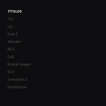
TÍTULOS
CS2
LoL
Dota 2
Valorant
R6:S
CoD
Rocket League
SC2
Overwatch 2
Hearthstone