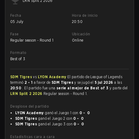
LRN Split 2 2026
Fecha
Hora de inicio
05 July
20:50
Fase
Ubicación
Regular season - Round 1
Online
Formato
Best of 3
SDM Tigres
vs
LYON Academy
El partido de League of Legends
terminó
2 - 1
a favor de
SDM Tigres
y se jugó el
5 jul 2026
a las
20:50
. El partido fue una
serie al mejor de Best of 3
y parte del
LRN Split 2 2026
Regular season - Round 1.
Desglose del partido
LYON Academy
ganó el Juego 1 con
0 - 0
SDM Tigres
ganó el Juego 2 con
0 - 0
SDM Tigres
ganó el Juego 3 con
0 - 0
Estadísticas cara a cara