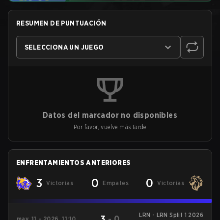
RESUMEN DE PUNTUACIÓN
SELECCIONA UN JUEGO
Datos del marcador no disponibles
Por favor, vuelve más tarde
ENFRENTAMIENTOS ANTERIORES
3
0
0
Victorias
Empates
Victorias
LRN - LRN Split 1 2026
3
-
0
may. 11 - 2026, 11:10