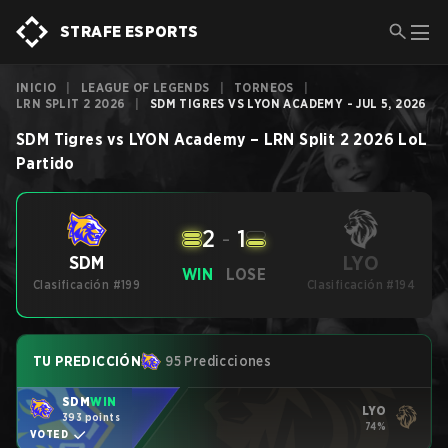
STRAFE ESPORTS
INICIO
|
LEAGUE OF LEGENDS
|
TORNEOS
|
LRN SPLIT 2 2026
|
SDM TIGRES VS LYON ACADEMY - JUL 5, 2026
SDM Tigres
vs
LYON Academy
–
LRN Split 2 2026
LoL
Partido
2
-
1
LYO
SDM
WIN
LOSE
Clasificación #199
Clasificación #194
TU PREDICCIÓN
95 Predicciones
SDM
WIN
LYO
393 points
74%
VOTED