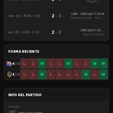
Playoffs - LB
Quarterfinals
LRN - LRN Split 1 2026
2
-
0
mar. 02 - 2026, 11:00
Regular Season - Round
1
LRN Split 1 2025
2
-
0
abr. 20 - 2025, 11:10
Regular Season
Regular Season
FORMA RECIENTE
4
/10
L
L
W
L
L
W
L
L
W
W
3
/10
L
L
W
L
L
L
L
W
L
W
INFO DEL PARTIDO
Torneo