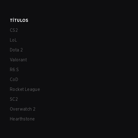
TÍTULOS
CS2
LoL
Dota 2
Valorant
R6:S
CoD
Rocket League
SC2
Overwatch 2
Hearthstone