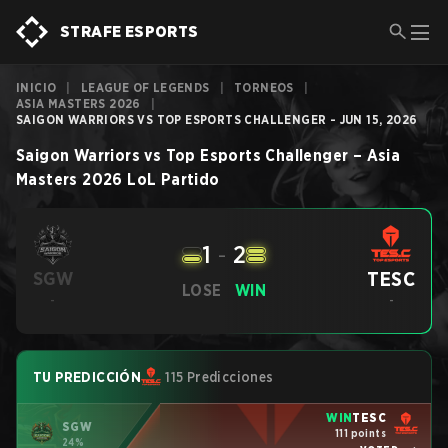
STRAFE ESPORTS
INICIO
|
LEAGUE OF LEGENDS
|
TORNEOS
|
ASIA MASTERS 2026
|
SAIGON WARRIORS VS TOP ESPORTS CHALLENGER - JUN 15, 2026
Saigon Warriors
vs
Top Esports Challenger
–
Asia
Masters 2026
LoL
Partido
1
-
2
TESC
SGW
LOSE
WIN
-
-
TU PREDICCIÓN
115 Predicciones
WIN
TESC
SGW
111 points
24%