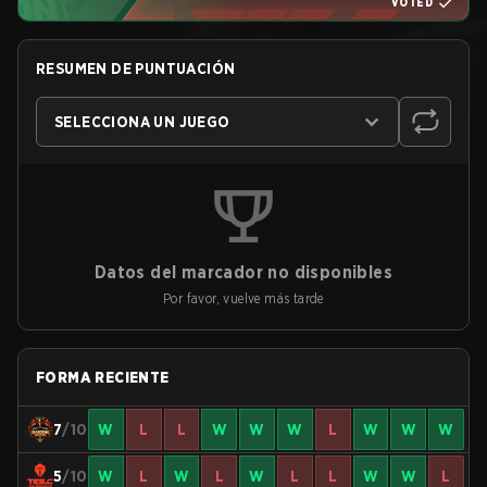
VOTED
RESUMEN DE PUNTUACIÓN
SELECCIONA UN JUEGO
Datos del marcador no disponibles
Por favor, vuelve más tarde
FORMA RECIENTE
7
/10
W
L
L
W
W
W
L
W
W
W
5
/10
W
L
W
L
W
L
L
W
W
L