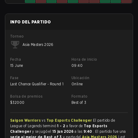
INFO DEL PARTIDO
Torneo
Asia Masters 2026
Fecha
Hora de inicio
15 June
09:40
Fase
Ubicación
Last Chance Qualifier - Round 1
Online
Bolsa de premios
Formato
$
32000
Best of 3
Saigon Warriors
vs
Top Esports Challenger
El partido de
League of Legends terminó
1 - 2
a favor de
Top Esports
Challenger
y se jugó el
15 jun 2026
a las
9:40
. El partido fue una
serie al mejor de Best of 3
y parte del
Asia Masters 2026
Last