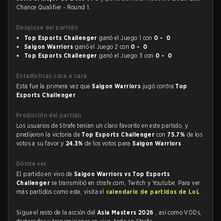
Chance Qualifier - Round 1.
Desglose del partido
Top Esports Challenger
ganó el Juego 1 con
0 - 0
Saigon Warriors
ganó el Juego 2 con
0 - 0
Top Esports Challenger
ganó el Juego 3 con
0 - 0
Estadísticas cara a cara
Esta fue la primera vez que
Saigon Warriors
jugó contra
Top
Esports Challenger
.
Predicción del partido
Los usuarios de Strafe tenían un claro favorito en este partido, y
predijeron la victoria de
Top Esports Challenger
con
75.7%
de los
votos a su favor y
24.3%
de los votos para
Saigon Warriors
.
Dónde ver
El partido en vivo de
Saigon Warriors vs Top Esports
Challenger
se transmitió en strafe.com, Twitch y Youtube. Para ver
más partidos como este, visita el
calendario de partidos de LoL
.
Sigue el resto de la acción del
Asia Masters 2026
, así como VODs,