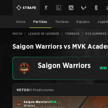
STRAFE
Inicio
Partidas
Torneos
Equipos
Jugad
INICIO
|
LEAGUE OF LEGENDS
|
TORNEOS
|
VCS SUMMERS 
Saigon Warriors
vs
MVK Acad
Saigon Warriors
WIN
-
VOTOS
91 Predicciones
Saigon Warriors
WIN
29 Votos