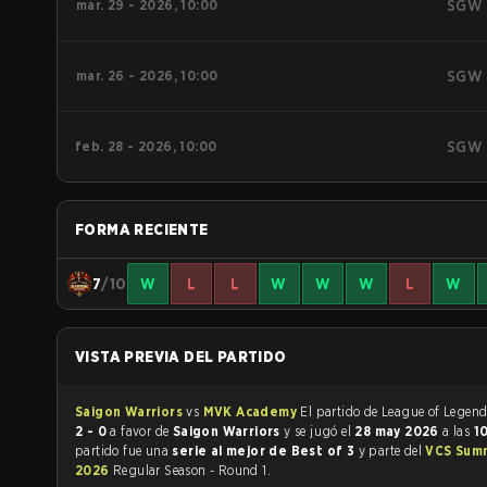
mar. 29 - 2026, 10:00
SGW
mar. 26 - 2026, 10:00
SGW
feb. 28 - 2026, 10:00
SGW
FORMA RECIENTE
7
/10
W
L
L
W
W
W
L
W
VISTA PREVIA DEL PARTIDO
Saigon Warriors
vs
MVK Academy
2 - 0
a favor de
Saigon Warriors
y se jugó el
28 may 2026
a las
1
partido fue una
serie al mejor de Best of 3
y parte del
VCS Sum
2026
Regular Season - Round 1.