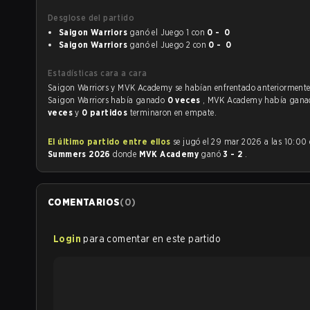
Desglose del partido
Saigon Warriors
ganó el Juego 1 con
0 - 0
Saigon Warriors
ganó el Juego 2 con
0 - 0
Estadísticas cara a cara
Saigon Warriors y MVK Academy se habían enfrentado anteriormen
Saigon Warriors había ganado
0 veces
, MVK Academy había gan
veces
y
0 partidos
terminaron en empate.
El último partido entre ellos
se jugó el 29 mar 2026 a las 10:00
Summers 2026
donde
MVK Academy
ganó
3 - 2
.
COMENTARIOS
(
0
)
Login
para comentar en este partido