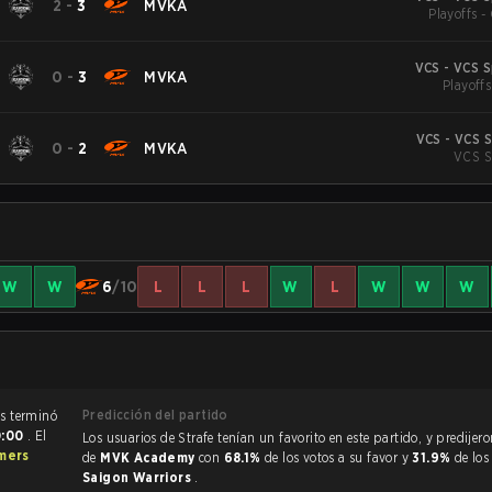
2
-
3
MVKA
Playoffs -
VCS - VCS 
0
-
3
MVKA
Playoffs
VCS - VCS 
0
-
2
MVKA
VCS S
W
W
6
/10
L
L
L
W
L
W
W
W
Predicción del partido
El partido de League of Legends terminó
0:00
. El
Los usuarios de Strafe tenían un favorito en este partido, y predijeron la victoria
mers
de
MVK Academy
con
68.1%
de los votos a su favor y
31.9%
de los
Saigon Warriors
.