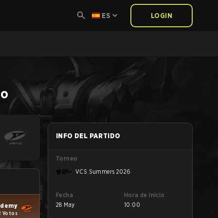
ES
LOGIN
do
INFO DEL PARTIDO
Torneo
VCS Summers 2026
Fecha
Hora de inicio
28 May
10:00
ademy
2 Votos