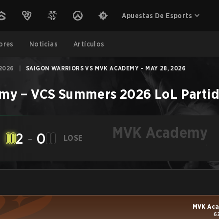
Apuestas De Esports
ores
Noticias
Artículos
2026
|
SAIGON WARRIORS VS MVK ACADEMY - MAY 28, 2026
emy
–
VCS Summers 2026
LoL
Parti
MVK Academy
2
-
0
LOSE
-
MVK Ac
6