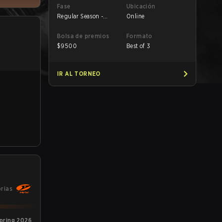
Fase
Ubicación
Regular Season -
Online
Round 1
Bolsa de premios
Formato
$
9500
Best of 3
IR AL TORNEO
orias
Spring 2026