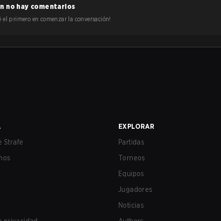
n no hay comentarios
 sé el primero en comenzar la conversación!
A
EXPLORAR
 Strafe
Partidas
nos
Torneos
Equipos
Jugadores
Noticias