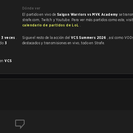
Dónde ver
El partido en vivo de
Saigon Warriors vs MVK Academy
se trans
strafe.com, Twitch y Youtube. Para ver más partidos como este, visit
calendario de partidos de LoL
.
te
3 veces
.
Sigue el resto de la acción del
VCS Summers 2026
, así como VODs,
ado
3
destacados y transmisiones en vivo, todo en Strafe.
 en
VCS