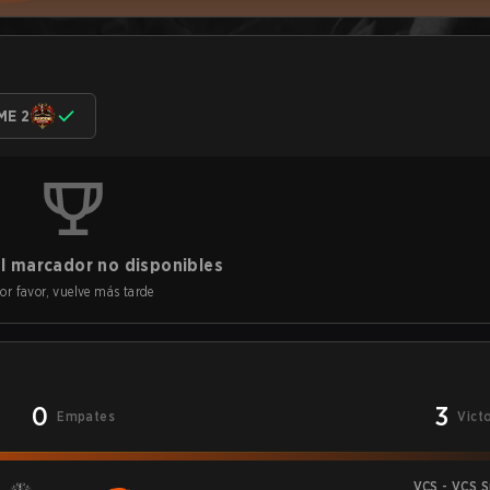
ME 2
l marcador no disponibles
or favor, vuelve más tarde
0
3
Empates
Vict
VCS - VCS 