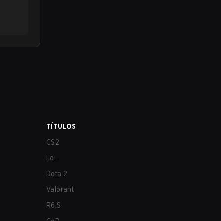
TÍTULOS
CS2
LoL
Dota 2
Valorant
R6:S