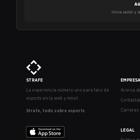
Aú
¡Inicia sesión y
STRAFE
EMPRES
La experiencia número uno para fans de
Acerca de
esports en la web y móvil.
Contácta
Carreras
Strafe, todo sobre esports
LEGAL