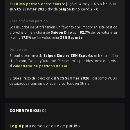
El último partido entre ellos
se jugó el 14 may 2026 a las 13:00
en
VCS Summer 2026
donde
Saigon Dino
ganó
2 - 0
.
Predicción del partido
Los usuarios de Strafe tenían un favorito abrumador en este partido,
y predijeron la victoria de
Saigon Dino
con
82.7%
de los votos a su
favor y
17.3%
de los votos para
ZEN Esports
.
Dónde ver
El partido en vivo de
Saigon Dino vs ZEN Esports
se transmitió en
strafe.com, Twitch y Youtube. Para ver más partidos como este, visita
el
calendario de partidos de LoL
.
Sigue el resto de la acción del
VCS Summer 2026
, así como VODs,
destacados y transmisiones en vivo, todo en Strafe.
COMENTARIOS
(
0
)
Login
para comentar en este partido