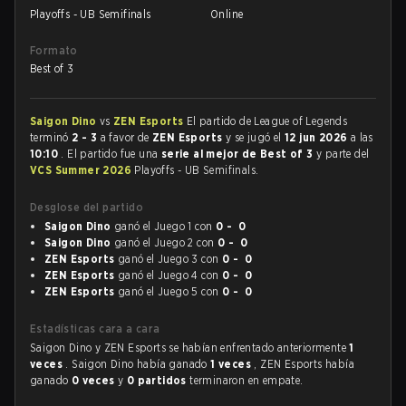
Playoffs - UB Semifinals
Online
Formato
Best of 3
Saigon Dino
vs
ZEN Esports
El partido de League of Legends
terminó
2 - 3
a favor de
ZEN Esports
y se jugó el
12 jun 2026
a las
10:10
. El partido fue una
serie al mejor de Best of 3
y parte del
VCS Summer 2026
Playoffs - UB Semifinals.
Desglose del partido
Saigon Dino
ganó el Juego 1 con
0 - 0
Saigon Dino
ganó el Juego 2 con
0 - 0
ZEN Esports
ganó el Juego 3 con
0 - 0
ZEN Esports
ganó el Juego 4 con
0 - 0
ZEN Esports
ganó el Juego 5 con
0 - 0
Estadísticas cara a cara
Saigon Dino y ZEN Esports se habían enfrentado anteriormente
1
veces
. Saigon Dino había ganado
1 veces
, ZEN Esports había
ganado
0 veces
y
0 partidos
terminaron en empate.