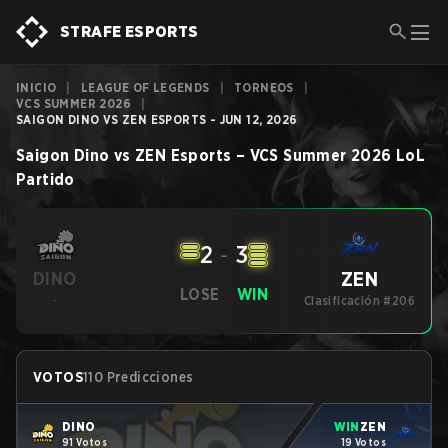
STRAFE ESPORTS
INICIO
|
LEAGUE OF LEGENDS
|
TORNEOS
|
VCS SUMMER 2026
|
SAIGON DINO VS ZEN ESPORTS - JUN 12, 2026
Saigon Dino
vs
ZEN Esports
–
VCS Summer 2026
LoL
Partido
2
-
3
ZEN
DINO
LOSE
WIN
-
Clasificación #206
VOTOS
110 Predicciones
DINO
WIN
ZEN
91 Votos
19 Votos