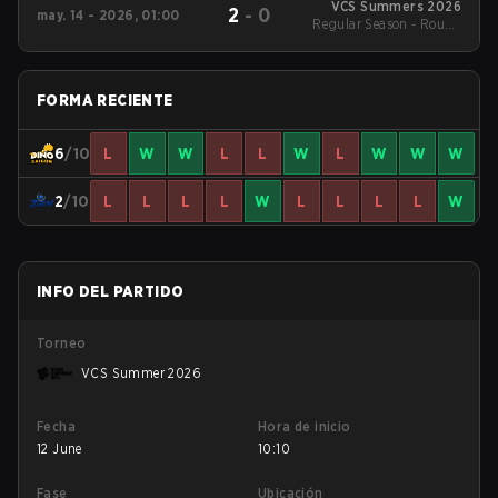
VCS Summers 2026
2
-
0
may. 14 - 2026, 01:00
Regular Season - Round
1
FORMA RECIENTE
6
/10
L
W
W
L
L
W
L
W
W
W
2
/10
L
L
L
L
W
L
L
L
L
W
INFO DEL PARTIDO
Torneo
VCS Summer 2026
Fecha
Hora de inicio
12 June
10:10
Fase
Ubicación