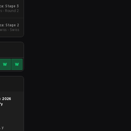
a: Stage 3
s - Round 2
a: Stage 2
wiss - Swiss
W
W
en
2026
fy