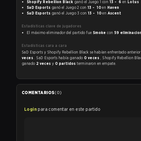
Shopify Rebellion Black
ganó el Juego 1 con
13 - 6
en
Lotus
SaD Esports
ganó el Juego 2 con
13 - 10
en
Haven
SaD Esports
ganó el Juego 3 con
13 - 10
en
Ascent
Estadísticas clave de jugadores
El máximo eliminador del partido fue
Smoke
con
59 eliminacio
Estadísticas cara a cara
SaD Esports y Shopify Rebellion Black se habían enfre
veces
. SaD Esports había ganado
0 veces
, Shopify Rebellion Bla
ganado
2 veces
y
0 partidos
terminaron en empate.
COMENTARIOS
(
0
)
Login
para comentar en este partido