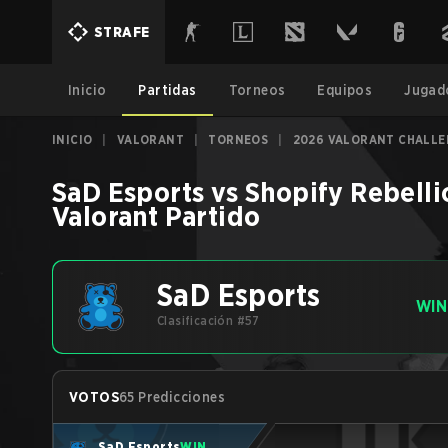
STRAFE
Inicio
Partidas
Torneos
Equipos
Jugad
INICIO
|
VALORANT
|
TORNEOS
|
2026 VALORANT CHALLE
SaD Esports
vs
Shopify Rebelli
Valorant
Partido
SaD Esports
WIN
Clasificación #57
VOTOS
65 Predicciones
SaD Esports
WIN