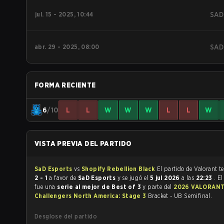
jul. 15 - 2025, 10:44
SAD
abr. 29 - 2025, 08:00
SAD
FORMA RECIENTE
6
/10
L
L
W
W
W
L
L
W
VISTA PREVIA DEL PARTIDO
SaD Esports
vs
Shopify Rebellion Black
El part
2 - 1
a favor de
SaD Esports
y se jugó el
5 jul 2026
a las
22:23
. E
fue una
serie al mejor de Best of 3
y parte del
2026 VALORANT
Challengers North America: Stage 3
Bracket - UB Semifinal.
Desglose del partido