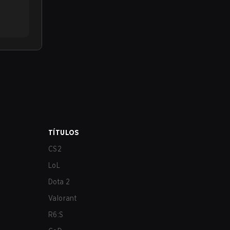
TÍTULOS
CS2
LoL
Dota 2
Valorant
R6:S