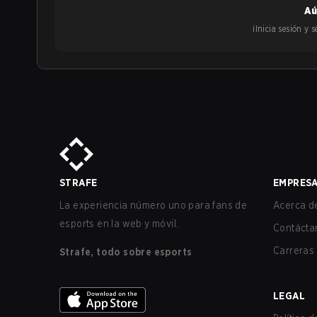
Aú
¡Inicia sesión y
STRAFE
EMPRES
La experiencia número uno para fans de
Acerca de
esports en la web y móvil.
Contácta
Carreras
Strafe, todo sobre esports
LEGAL