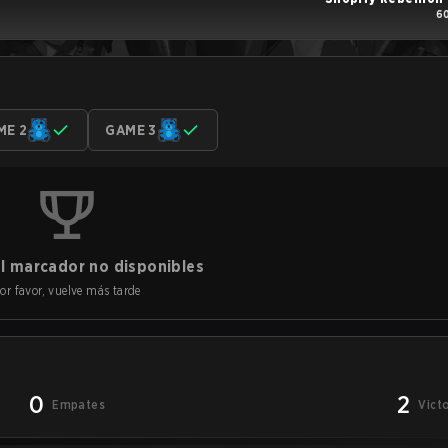
60
ME 2
GAME 3
l marcador no disponibles
or favor, vuelve más tarde
0
2
Empates
Vict