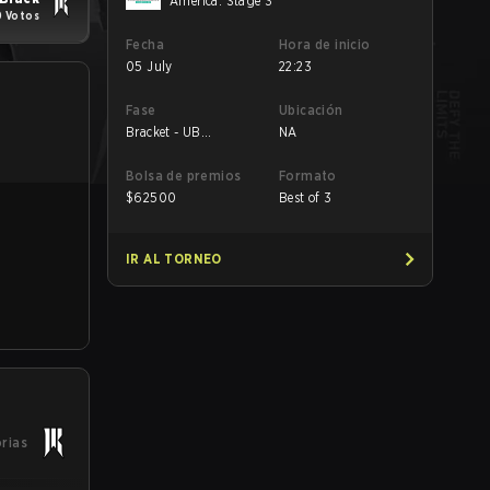
America: Stage 3
 Votos
Fecha
Hora de inicio
05 July
22:23
Fase
Ubicación
Bracket - UB
NA
Semifinal
Bolsa de premios
Formato
$
62500
Best of 3
IR AL TORNEO
orias