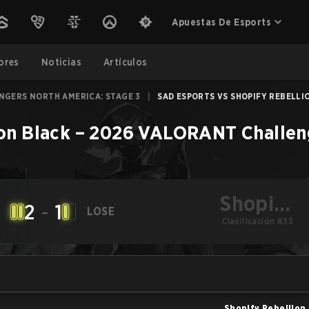
Apuestas De Esports
ores
Noticias
Artículos
NGERS NORTH AMERICA: STAGE 3
|
SAD ESPORTS VS SHOPIFY REBELLIO
on Black
–
2026 VALORANT Challeng
Shopify
2
-
1
LOSE
Rebellion Black
Clasificación #33
Shopify Rebellion