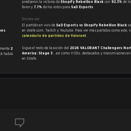
predijeron la victoria de
Shopify Rebellion Black
con
92.3%
de lo
favor y
7.7%
de los votos para
SaD Esports
.
Dónde ver
El partido en vivo de
SaD Esports vs Shopify Rebellion Black
s
nes
.
en strafe.com, Twitch y Youtube. Para ver más partidos como este, vi
calendario de partidos de Valorant
.
Sigue el resto de la acción del
2026 VALORANT Challengers North
ntado anteriormente
2
America: Stage 3
, así como VODs, destacados y transmisiones en vivo, todo
ck había
en Strafe.