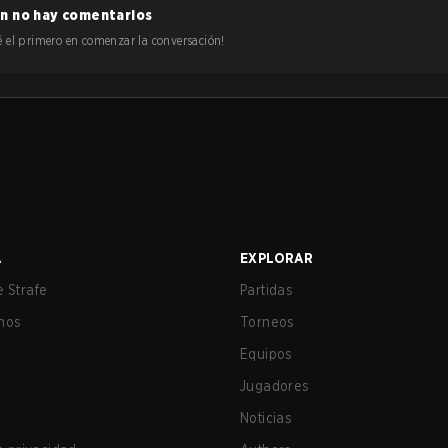
n no hay comentarios
 sé el primero en comenzar la conversación!
A
EXPLORAR
 Strafe
Partidas
nos
Torneos
Equipos
Jugadores
Noticias