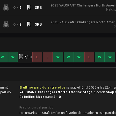
2025 VALORANT Challengers North Americ
0
-
2
SRB
Matche
2025 VALORANT Challengers North Americ
0
-
2
SRB
S
W
W
7
/10
L
L
W
W
W
L
W
W
ido de Valorant terminó
El último partido entre ellos
se jugó el 15 jul 2025 a las 22:44 
l partido
VALORANT Challengers North America: Stage 3
donde
Shopi
Rebellion Black
ganó
2 - 0
.
Predicción del partido
Los usuarios de Strafe tenían un favorito abrumador en este partido, y