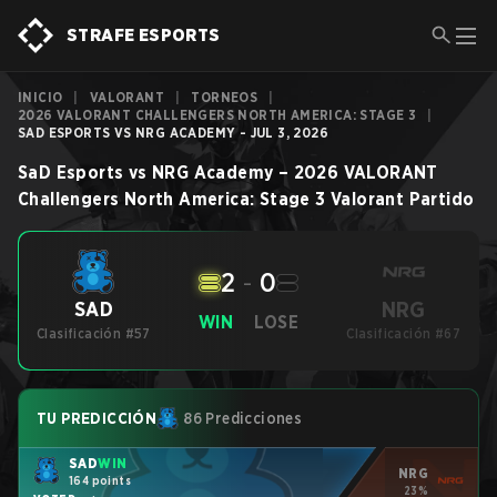
STRAFE ESPORTS
INICIO
|
VALORANT
|
TORNEOS
|
2026 VALORANT CHALLENGERS NORTH AMERICA: STAGE 3
|
SAD ESPORTS VS NRG ACADEMY - JUL 3, 2026
SaD Esports
vs
NRG Academy
–
2026 VALORANT
Challengers North America: Stage 3
Valorant
Partido
2
-
0
NRG
SAD
WIN
LOSE
Clasificación #57
Clasificación #67
TU PREDICCIÓN
86 Predicciones
SAD
WIN
NRG
164 points
23%