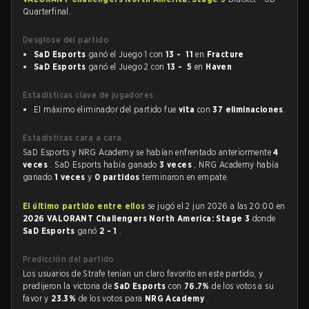
Quarterfinal.
Desglose del partido
SaD Esports
ganó el Juego 1 con
13 - 11
en
Fracture
SaD Esports
ganó el Juego 2 con
13 - 5
en
Haven
Estadísticas clave de jugadores
El máximo eliminador del partido fue
vita
con
37 eliminaciones
.
Estadísticas cara a cara
SaD Esports y NRG Academy se habían enfrentado anteriormente
4
veces
. SaD Esports había ganado
3 veces
, NRG Academy había
ganado
1 veces
y
0 partidos
terminaron en empate.
El último partido entre ellos
se jugó el 2 jun 2026 a las 20:00 en
2026 VALORANT Challengers North America: Stage 3
donde
SaD Esports
ganó
2 - 1
.
Predicción del partido
Los usuarios de Strafe tenían un claro favorito en este partido, y
predijeron la victoria de
SaD Esports
con
76.7%
de los votos a su
favor y
23.3%
de los votos para
NRG Academy
.