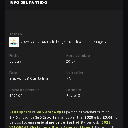
INFO DEL PARTIDO
Torneo
2026 VALORANT Challengers North America: Stage 3
Fecha
Hora de inicio
03 July
20:04
Fase
Ubicación
Bracket - UB Quarterfinal
NA
Bolsa de premios
Formato
$
62500
Best of 3
SaD Esports
vs
NRG Academy
El partido de Valorant terminó
2 - 0
a favor de
SaD Esports
y se jugó el
3 jul 2026
a las
20:04
. El
partido fue una
serie al mejor de Best of 3
y parte del
2026
VALORANT Challengers North America: Stage 3
Bracket - UB