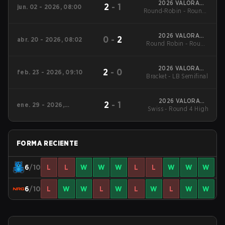
2026 VALORANT
2
-
1
jun. 02 - 2026, 08:00
Round-Robin - Round-
Challengers North
America: Stage 3
Robin
2026 VALORANT
0
-
2
abr. 20 - 2026, 08:02
Round Robin - Round
Challengers North
America: Stage 2
6
2026 VALORANT
2
-
0
feb. 23 - 2026, 09:10
Bracket - LB Semifinal
Challengers North
America: Stage 1
2026 VALORANT
2
-
1
ene. 29 - 2026,
Swiss - Round 4 High
Challengers North
09:00
America: Stage 1
FORMA RECIENTE
6
/10
L
L
W
W
W
L
L
W
W
W
6
/10
L
W
W
L
W
L
W
L
W
W