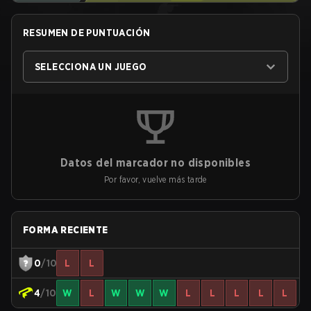
RESUMEN DE PUNTUACIÓN
SELECCIONA UN JUEGO
Datos del marcador no disponibles
Por favor, vuelve más tarde
FORMA RECIENTE
0
/10
L
L
4
/10
W
L
W
W
W
L
L
L
L
L