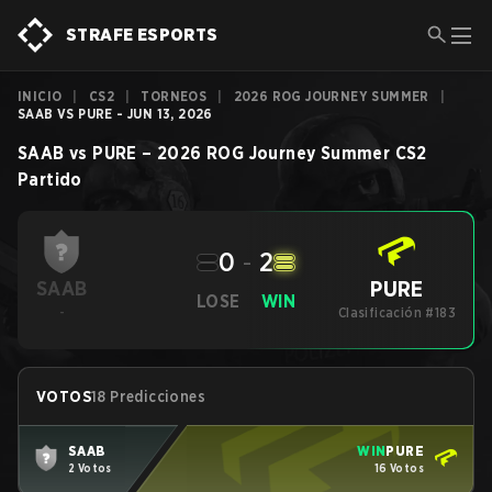
STRAFE ESPORTS
INICIO
|
CS2
|
TORNEOS
|
2026 ROG JOURNEY SUMMER
|
SAAB VS PURE - JUN 13, 2026
SAAB
vs
PURE
–
2026 ROG Journey Summer
CS2
Partido
0
-
2
PURE
SAAB
LOSE
WIN
-
Clasificación #183
VOTOS
18 Predicciones
SAAB
WIN
PURE
2 Votos
16 Votos