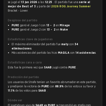
se jugó el
13 jun 2026
a las
12:25
. El partido fue una
serie al
mejor de Best of 3
y parte del
2026 ROG Journey Summer
Bracket - Lower.
Desglose del partido
PURE
ganó el Juego 1 con
13 - 2
en
Mirage
PURE
ganó el Juego 2 con
13 - 2
en
Nuke
Estadísticas clave de jugadores
El máximo eliminador del partido fue
maty
con
34
eliminaciones
.
Más asistencias del partido las hizo
MAGILA
con
14 asistencias
.
Estadísticas cara a cara
Esta fue la primera vez que
SAAB
jugó contra
PURE
.
Predicción del partido
Los usuarios de Strafe tenían un favorito abrumador en este partido,
y predijeron la victoria de
PURE
con
88.9%
de los votos a su favor y
11.1%
de los votos para
SAAB
.
Dónde ver
El partido en vivo de
SAAB vs PURE
se transmitió en strafe.com,