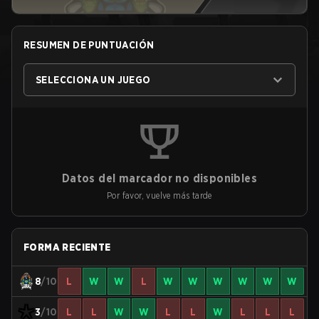
RESUMEN DE PUNTUACIÓN
SELECCIONA UN JUEGO
Datos del marcador no disponibles
Por favor, vuelve más tarde
FORMA RECIENTE
8
/10
L
W
W
L
W
W
W
W
W
W
3
/10
L
L
W
W
L
L
W
L
L
L