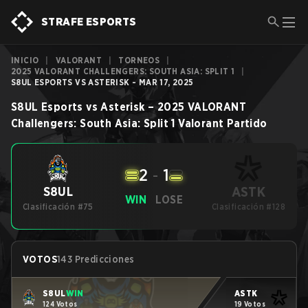
STRAFE ESPORTS
INICIO
|
VALORANT
|
TORNEOS
|
2025 VALORANT CHALLENGERS: SOUTH ASIA: SPLIT 1
|
S8UL ESPORTS VS ASTERISK - MAR 17, 2025
S8UL Esports
vs
Asterisk
–
2025 VALORANT
Challengers: South Asia: Split 1
Valorant
Partido
2
-
1
ASTK
S8UL
WIN
LOSE
Clasificación #75
Clasificación #128
VOTOS
143 Predicciones
S8UL
WIN
ASTK
124 Votos
19 Votos