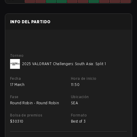
INFO DEL PARTIDO
Torneo
2025 VALORANT Challengers: South Asia: Split 1
Fecha
Hora de inicio
17 March
11:50
Fase
Ubicación
Round Robin - Round Robin
SEA
Bolsa de premios
Formato
$
30310
Best of 3