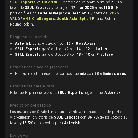
S8UL Esports
vs
Asterisk
El partido de Valorant terminó
2 - 1
a
favor de
S8UL Esports
y se jugó el
17 mar 2025
a las
11:50
. El
partido fue una
serie al mejor de Best of 3
y parte del
2025
VALORANT Challengers: South Asia: Split 1
Round Robin -
Round Robin.
Desglose del partido
Asterisk
ganó el Juego 1 con
13 - 8
en
Abyss
S8UL Esports
ganó el Juego 2 con
14 - 12
en
Lotus
S8UL Esports
ganó el Juego 3 con
13 - 10
en
Fracture
Estadísticas clave de jugadores
El máximo eliminador del partido fue
miz
con
63 eliminaciones
.
Estadísticas cara a cara
Esta fue la primera vez que
S8UL Esports
jugó contra
Asterisk
.
Predicción del partido
Los usuarios de Strafe tenían un favorito abrumador en este partido,
y predijeron la victoria de
S8UL Esports
con
86.7%
de los votos a su
favor y
13.3%
de los votos para
Asterisk
.
Dónde ver