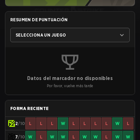
RESUMEN DE PUNTUACIÓN
SELECCIONA UN JUEGO
Datos del marcador no disponibles
Por favor, vuelve más tarde
FORMA RECIENTE
2
/10
L
L
L
W
L
L
L
L
W
L
7
/10
W
L
W
W
L
W
W
L
W
W