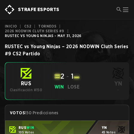
STRAFE ESPORTS
INICIO
|
CS2
|
TORNEOS
|
2026 NODWIN CLUTH SERIES #9
|
RUSTEC VS YOUNG NINJAS - MAY 31, 2026
RUSTEC
vs
Young Ninjas
–
2026 NODWIN Cluth Series
#9
CS2
Partido
2
-
1
YN
RUS
WIN
LOSE
Clasificación #150
-
VOTOS
150 Predicciones
RUS
WIN
YN
105 Votos
45 Votos