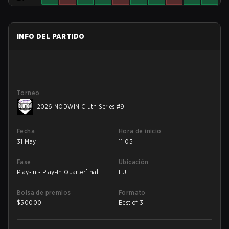
INFO DEL PARTIDO
Torneo
2026 NODWIN Cluth Series #9
Fecha
Hora de inicio
31 May
11:05
Fase
Ubicación
Play-In - Play-In Quarterfinal
EU
Bolsa de premios
Formato
$
50000
Best of 3