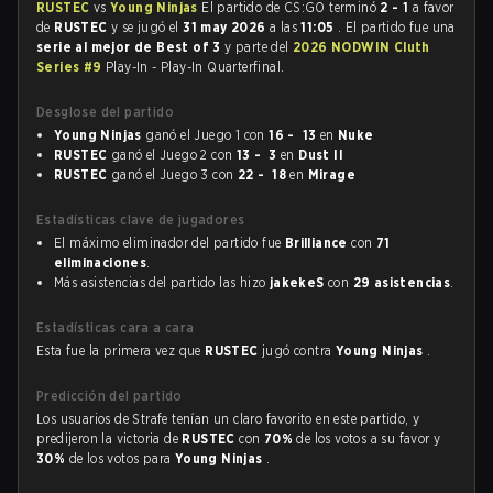
RUSTEC
vs
Young Ninjas
El partido de CS:GO terminó
2 - 1
a favor
de
RUSTEC
y se jugó el
31 may 2026
a las
11:05
. El partido fue una
serie al mejor de Best of 3
y parte del
2026 NODWIN Cluth
Series #9
Play-In - Play-In Quarterfinal.
Desglose del partido
Young Ninjas
ganó el Juego 1 con
16 - 13
en
Nuke
RUSTEC
ganó el Juego 2 con
13 - 3
en
Dust II
RUSTEC
ganó el Juego 3 con
22 - 18
en
Mirage
Estadísticas clave de jugadores
El máximo eliminador del partido fue
Brilliance
con
71
eliminaciones
.
Más asistencias del partido las hizo
jakekeS
con
29 asistencias
.
Estadísticas cara a cara
Esta fue la primera vez que
RUSTEC
jugó contra
Young Ninjas
.
Predicción del partido
Los usuarios de Strafe tenían un claro favorito en este partido, y
predijeron la victoria de
RUSTEC
con
70%
de los votos a su favor y
30%
de los votos para
Young Ninjas
.