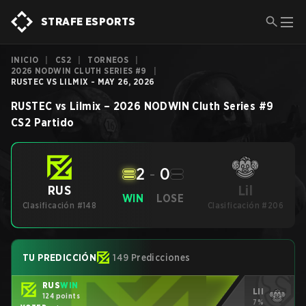
STRAFE ESPORTS
INICIO
|
CS2
|
TORNEOS
|
2026 NODWIN CLUTH SERIES #9
|
RUSTEC VS LILMIX - MAY 26, 2026
RUSTEC
vs
Lilmix
–
2026 NODWIN Cluth Series #9
CS2
Partido
2
-
0
Lil
RUS
WIN
LOSE
Clasificación #148
Clasificación #206
TU PREDICCIÓN
149 Predicciones
RUS
WIN
Lil
124 points
7%