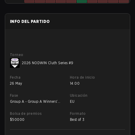
INFO DEL PARTIDO
Torneo
2026 NODWIN Cluth Series #9
Fecha
Hora de inicio
26 May
14:00
Fase
Ubicación
Group A - Group A Winners'
EU
Match
Bolsa de premios
Formato
$
50000
Best of 3