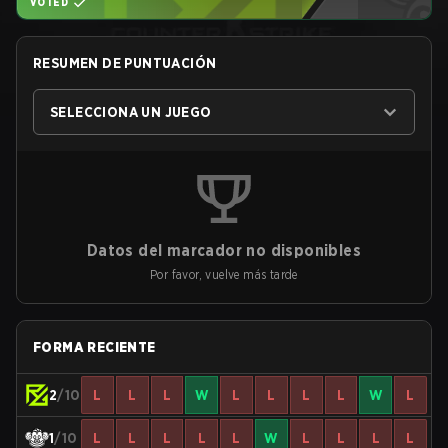
VOTED
RESUMEN DE PUNTUACIÓN
SELECCIONA UN JUEGO
Datos del marcador no disponibles
Por favor, vuelve más tarde
FORMA RECIENTE
2
/10
L
L
L
W
L
L
L
L
W
L
1
/10
L
L
L
L
L
W
L
L
L
L