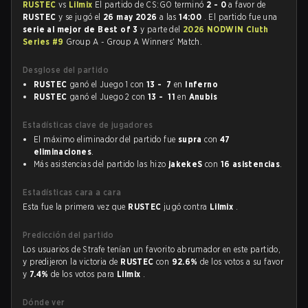
RUSTEC
vs
Lilmix
El partido de CS:GO terminó
2 - 0
a favor de
RUSTEC
y se jugó el
26 may 2026
a las
14:00
. El partido fue una
serie al mejor de Best of 3
y parte del
2026 NODWIN Cluth
Series #9
Group A - Group A Winners' Match.
Desglose del partido
RUSTEC
ganó el Juego 1 con
13 - 7
en
Inferno
RUSTEC
ganó el Juego 2 con
13 - 11
en
Anubis
Estadísticas clave de jugadores
El máximo eliminador del partido fue
supra
con
47
eliminaciones
.
Más asistencias del partido las hizo
jakekeS
con
16 asistencias
.
Estadísticas cara a cara
Esta fue la primera vez que
RUSTEC
jugó contra
Lilmix
.
Predicción del partido
Los usuarios de Strafe tenían un favorito abrumador en este partido,
y predijeron la victoria de
RUSTEC
con
92.6%
de los votos a su favor
y
7.4%
de los votos para
Lilmix
.
Dónde ver