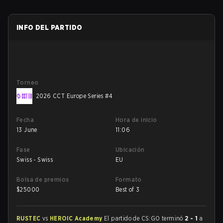
INFO DEL PARTIDO
Torneo
2026 CCT Europe Series #4
Fecha
Hora de inicio
13 June
11:06
Fase
Ubicación
Swiss - Swiss
EU
Bolsa de premios
Formato
$
25000
Best of 3
RUSTEC
vs
HEROIC Academy
El partido de CS:GO terminó
2 - 1
a