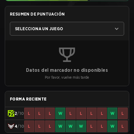
RESUMEN DE PUNTUACIÓN
SELECCIONA UN JUEGO
Datos del marcador no disponibles
Por favor, vuelve más tarde
FORMA RECIENTE
2
/10
L
L
L
W
L
L
L
L
W
L
4
/10
L
L
L
W
W
W
L
L
W
L