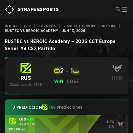
STRAFE ESPORTS
INICIO
|
CS2
|
TORNEOS
|
2026 CCT EUROPE SERIES #4
|
RUSTEC VS HEROIC ACADEMY - JUN 13, 2026
RUSTEC
vs
HEROIC Academy
–
2026 CCT Europe
Series #4
CS2
Partido
2
-
1
HER
RUS
WIN
LOSE
Clasificación #148
-
TU PREDICCIÓN
168 Predicciones
RUS
WIN
HER
152 points
21%
VOTED