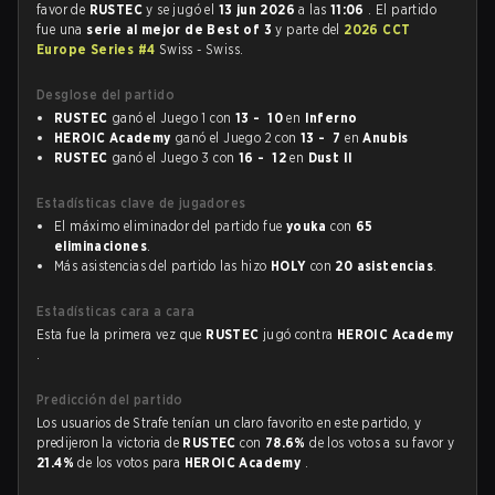
favor de
RUSTEC
y se jugó el
13 jun 2026
a las
11:06
. El partido
fue una
serie al mejor de Best of 3
y parte del
2026 CCT
Europe Series #4
Swiss - Swiss.
Desglose del partido
RUSTEC
ganó el Juego 1 con
13 - 10
en
Inferno
HEROIC Academy
ganó el Juego 2 con
13 - 7
en
Anubis
RUSTEC
ganó el Juego 3 con
16 - 12
en
Dust II
Estadísticas clave de jugadores
El máximo eliminador del partido fue
youka
con
65
eliminaciones
.
Más asistencias del partido las hizo
HOLY
con
20 asistencias
.
Estadísticas cara a cara
Esta fue la primera vez que
RUSTEC
jugó contra
HEROIC Academy
.
Predicción del partido
Los usuarios de Strafe tenían un claro favorito en este partido, y
predijeron la victoria de
RUSTEC
con
78.6%
de los votos a su favor y
21.4%
de los votos para
HEROIC Academy
.