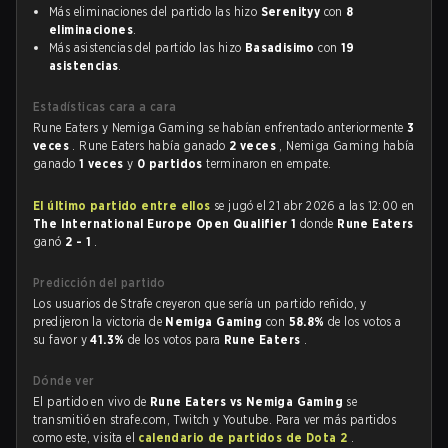
Más eliminaciones del partido las hizo
Serenityy
con
8
eliminaciones
.
Más asistencias del partido las hizo
Basadisimo
con
19
asistencias
.
Estadísticas cara a cara
Rune Eaters y Nemiga Gaming se habían enfrentado anteriormente
3
veces
. Rune Eaters había ganado
2 veces
, Nemiga Gaming había
ganado
1 veces
y
0 partidos
terminaron en empate.
El último partido entre ellos
se jugó el 21 abr 2026 a las 12:00 en
The International Europe Open Qualifier 1
donde
Rune Eaters
ganó
2 - 1
.
Predicción del partido
Los usuarios de Strafe creyeron que sería un partido reñido, y
predijeron la victoria de
Nemiga Gaming
con
58.8%
de los votos a
su favor y
41.3%
de los votos para
Rune Eaters
.
Dónde ver
El partido en vivo de
Rune Eaters vs Nemiga Gaming
se
transmitió en strafe.com, Twitch y Youtube. Para ver más partidos
como este, visita el
calendario de partidos de Dota 2
.