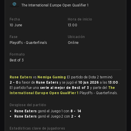
The International Europe Open Qualifier 1
Fecha
Hora de inicio
10 June
13:00
Fase
Ubicación
Playoffs - Quarterfinals
Online
Formato
Best of 3
Rune Eaters
vs
Nemiga Gaming
El partido de Dota 2 terminó
2 - 0
a favor de
Rune Eaters
y se jugó el
10 jun 2026
a las
13:00
.
El partido fue una
serie al mejor de Best of 3
y parte del
The
International Europe Open Qualifier 1
Playoffs - Quarterfinals.
Desglose del partido
Rune Eaters
ganó el Juego 1 con
8 - 14
Rune Eaters
ganó el Juego 2 con
2 - 4
Estadísticas clave de jugadores