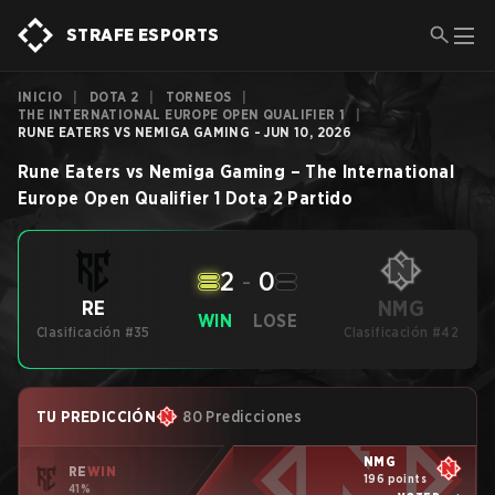
STRAFE ESPORTS
INICIO
|
DOTA 2
|
TORNEOS
|
THE INTERNATIONAL EUROPE OPEN QUALIFIER 1
|
RUNE EATERS VS NEMIGA GAMING - JUN 10, 2026
Rune Eaters
vs
Nemiga Gaming
–
The International
Europe Open Qualifier 1
Dota 2
Partido
2
-
0
NMG
RE
WIN
LOSE
Clasificación #35
Clasificación #42
TU PREDICCIÓN
80 Predicciones
NMG
RE
WIN
196 points
41%