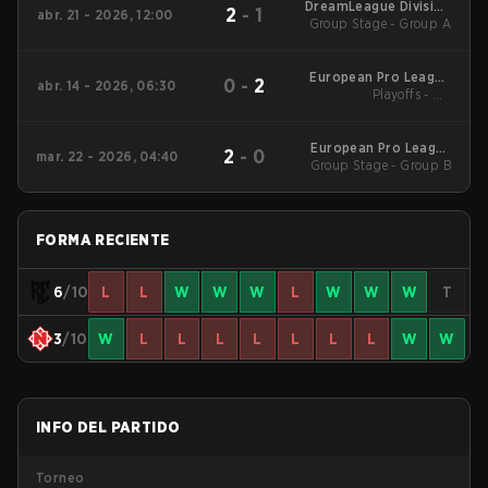
DreamLeague Division
2
-
1
abr. 21 - 2026, 12:00
Group Stage - Group A
2
European Pro League
0
-
2
abr. 14 - 2026, 06:30
Season 36 2026
Playoffs - UB
Quarterfinals
European Pro League
2
-
0
mar. 22 - 2026, 04:40
Group Stage - Group B
Season 35 2026
FORMA RECIENTE
6
/10
L
L
W
W
W
L
W
W
W
T
3
/10
W
L
L
L
L
L
L
L
W
W
INFO DEL PARTIDO
Torneo